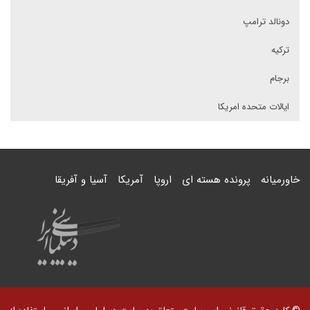
دونالد ترامپ
ترکیه
برجام
ایالات متحده امریکا
خاورمیانه
پرونده هسته ای
اروپا
آمریکا
آسیا و آفریقا