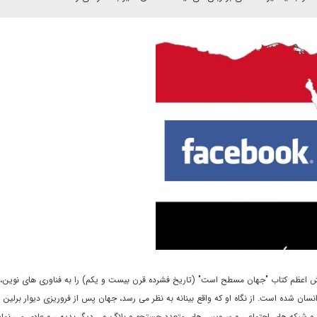
خش اعظم کتاب "جهان مسطح است" (تاريخ فشرده قرن بيست و يکم) را به فناورى هاى نوين،
نسان شده است. از نگاه او که واقع بينانه به نظر مى رسد، جهان پس از فروريزى ديوار برلين و
 و شبکه هاى اجتماعى و سرويس هاى متعدد جستجو و بلاگ و... ديگر بديهى و عادى مى نماي