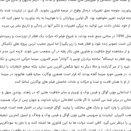
بياوريد، متوجه عمق تغييرات درحال وقوع در عرصه فناورى بشويد. اگر غرق در اينترنت شده با
جه فرايند تغيير نخواهيد بود. اگر اولين پروازتان را با هواپيما به ياد بياوريد يا تصور کنيد که
از خود نشان دادند مى توانيد به بزرگى تغييرات و تاثير آنها در زندگى و تاريخ بشر پى ببريد.
مى گويند مردم کنجکاو امريکا که براى ديدن اولين فيلم تاريخ سينما در سال 1896 در سالنى جمع شده بودند، با شروع فيلم که حرکت يک قطار از دوردست و رس
ممکن است تصوير زنده شود و قطار همه را زير بگيرد) اما امروز عجيب ترين پروژه هاى تکنيکال 
 و از مشاهده اوج خلاقيت و فناورى هاى بکار رفته در آن متعجب نمى شوند. لازمه اين عدم 
د قطار به ايستگاه" ساخته برادران لومير با "آواتار" جيمز کامرون، سينما حرکتى تدريجى و تکا
ره را از سر گذرانده و حالا ديگر نه تنها شگفتى آفرين نمى نمايد بلکه سطح انتظارات را ارتقا
ر همين حوزه سينما گفته بودند که قرار است همفرى بوگارت ستاره فقيد هاليوود در سينما 
ن از او با همان قامت و صدا و حرکات و عادات خاصش فيلم هاى بوگارتى تماشا کنند.
ا ابداعاتى چون گوگل و فيس بوک و توييتر و ساير خلاقيت هايى که در راهند، روندى سهل و س
ى در برابر شما مى گشايد تا اگر طالب اطلاعاتى درباره خداوند و جهان پس از مرگ هستيد، د
ازتان را وارد کنيد و مارک هاى مختلف را بيابيد. گوگل فرصت برابر در اختيار همه است؛ فرصت 
مذهب کاربران. اينترنت و سرويس هايى چون گوگل و فيس بوک و وبلاگ و ايميل کمترين تبعيض
ا درنظر نمى گيرد. کافى است دولت ها به اين فناورى ها اعتماد کنند و با باور به سودآفرينى
هن و خدمات ارزان را در اختيار بگذارند. حتى دولت هاى بسته و بدبين نيز به واقعيت منفعت 