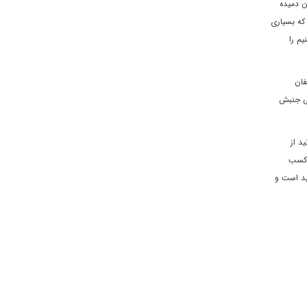
ن دميده
 که بسيارى
يم را
فان
گى جنبش
د از
و کسب
ديد است و