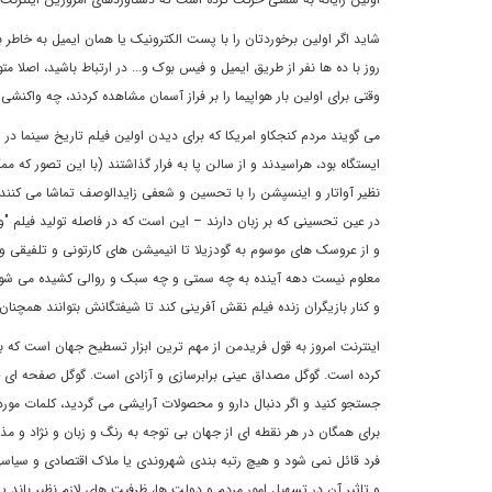
شايد اگر اولين برخوردتان را با پست الکترونيک يا همان ايميل به خاطر 
روز با ده ها نفر از طريق ايميل و فيس بوک و... در ارتباط باشيد، اصلا متو
وقتى براى اولين بار هواپيما را بر فراز آسمان مشاهده کردند، چه واکنشى 
ايستگاه بود، هراسيدند و از سالن پا به فرار گذاشتند (با اين تصور که 
نظير آواتار و اينسپشن را با تحسين و شعفى زايدالوصف تماشا مى کنند
در عين تحسينى که بر زبان دارند – اين است که در فاصله توليد فيلم "ورو
و از عروسک هاى موسوم به گودزيلا تا انيميشن هاى کارتونى و تلفيقى و غي
معلوم نيست دهه آينده به چه سمتى و چه سبک و روالى کشيده مى شود. د
و کنار بازيگران زنده فيلم نقش آفرينى کند تا شيفتگانش بتوانند همچنا
اينترنت امروز به قول فريدمن از مهم ترين ابزار تسطيح جهان است که ب
کرده است. گوگل مصداق عينى برابرسازى و آزادى است. گوگل صفحه اى خال
جستجو کنيد و اگر دنبال دارو و محصولات آرايشى مى گرديد، کلمات موردني
براى همگان در هر نقطه اى از جهان بى توجه به رنگ و زبان و نژاد و 
فرد قائل نمى شود و هيچ رتبه بندى شهروندى يا ملاک اقتصادى و سياسى ر
و تاثير آن در تسهيل امور مردم و دولت ها، ظرفيت هاى لازم نظير باند پ