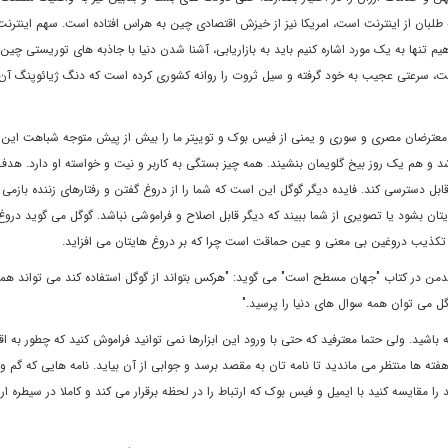
ه طلبان از اينترنت است، امريکا نيز از خيزش اقتصادى چين به هراس افتاده است. سهم اينترنت
يم تنها به يک مورد اشاره کنيم بايد به بازاريابى، آشنا شدن دنيا با جاذبه هاى توريستى چين 
رنت، سرعتى عجيب به خود گرفته و سيل ثروت را روانه کشورى کرده است که دنگ ژيائوپنگ آن 
ز معترضان مصرى و سورى و يمنى از فيس بوک و توييتر ما را بيش از پيش متوجه شباهت اين ا
 و هم يک روز بيخ گلويمان بنشيند. همه چيز بستگى به کاربر و نيت و خواسته او دارد. هدف
بل دسترسى کند. فايده ديگر گوگل اين است که شما را از دروغ گفتن و رفتارهاى زننده بازمى 
بشود يا تصويرى از شما ببيند که ديگر قابل اصلاح و فراموشى نباشد. گوگل مى گويد دروغ 
وگل تکذيب دروغين بى معنى و عين حماقت است چرا که بر دروغ هايتان مى افزايد.
ن در کتاب "جهان مسطح است" مى گويد: "هرکس بتواند از گوگل استفاده کند مى تواند همه 
ل مى توان همه سوال هاى دنيا را پرسيد."
 باشيد. ولى حتما معترفيد که حتى با ورود اين ابزارها نمى توانيد فراموش کنيد که چطور به اقو
ته ها منتظر مى مانديد تا نامه تان به مقصد برسد و جوابى از آن بيايد. نامه هايى که گم و
قايسه کنيد با ايميل و فيس بوک که ارتباط را در لحظه برقرار مى کند و کاملا در سيطره ارا