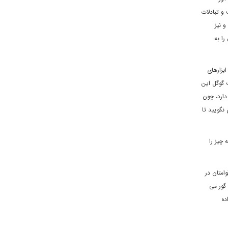
 و تبادلات
و نيز
را به
بزارهاى
 گوگل اين
دارد، چون
نگوييد تا
چيز را
امتان در
 گور مى
ده