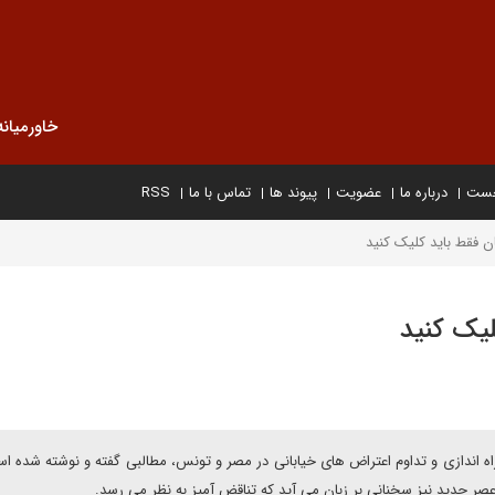
خاورمیانه
خست
درباره ما
عضویت
پیوند ها
تماس با ما
RSS
ن فقط بايد کليک کنيد
ليک کنيد
راه اندازى و تداوم اعتراض هاى خيابانى در مصر و تونس، مطالبى گفته و نوشته شده اس
عصر جديد نيز سخنانى بر زبان مى آيد که تناقض آميز به نظر مى رسد.