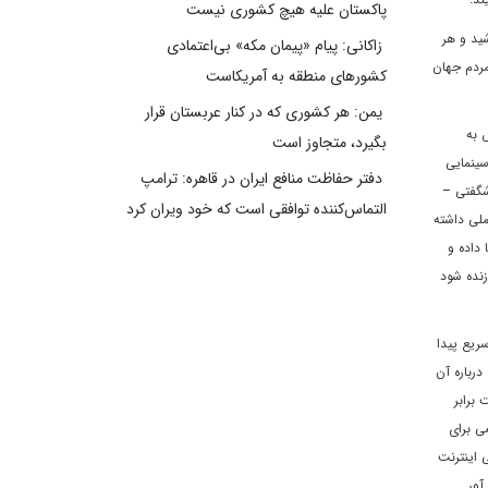
پاکستان علیه هیچ کشوری نیست
شيد و هر
زاکانی: پیام «پیمان مکه» بی‌اعتمادی
 مردم جهان
کشورهای منطقه به آمریکاست
یمن: هر کشوری که در کنار عربستان قرار
يدنش به
بگیرد، متجاوز است
سينمايى
دفتر حفاظت منافع ایران در قاهره: ترامپ
شگفتى –
التماس‌کننده توافقی است که خود ویران کرد
ملى داشته
 داده و
زنده شود
ريع پيدا
رباره آن
برابر
ى براى
 اينترنت
آور