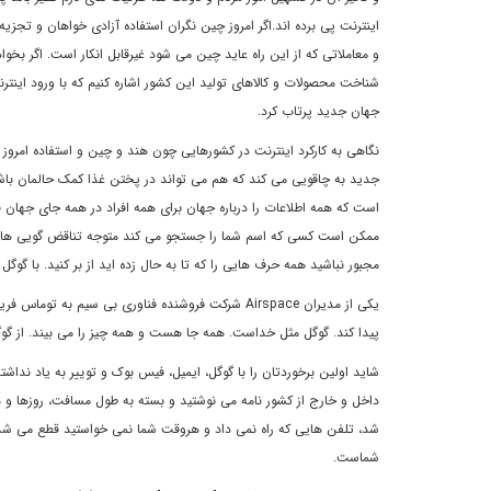
اينترنت پى برده اند.اگر امروز چين نگران استفاده آزادى خواهان و تجزي
و معاملاتى که از اين راه عايد چين مى شود غيرقابل انکار است. اگر بخواه
شناخت محصولات و کالاهاى توليد اين کشور اشاره کنيم که با ورود اينت
جهان جديد پرتاب کرد.
نگاهى به کارکرد اينترنت در کشورهايى چون هند و چين و استفاده امرو
جديد به چاقويى مى کند که هم مى تواند در پختن غذا کمک حالمان باشد
است که همه اطلاعات را درباره جهان براى همه افراد در همه جاى جهان قا
ممکن است کسى که اسم شما را جستجو مى کند متوجه تناقض گويى هايتان 
مجبور نباشيد همه حرف هايى را که تا به حال زده ايد از بر کنيد. با گ
يکى از مديران
Airspace
شرکت فروشنده فناورى بى سيم به توماس فريدم
پيدا کند. گوگل مثل خداست. همه جا هست و همه چيز را مى بيند. از گوگ
شايد اولين برخوردتان را با گوگل، ايميل، فيس بوک و تويير به ياد نداشته
داخل و خارج از کشور نامه مى نوشتيد و بسته به طول مسافت، روزها و هف
شد، تلفن هايى که راه نمى داد و هروقت شما نمى خواستيد قطع مى شد را م
شماست.