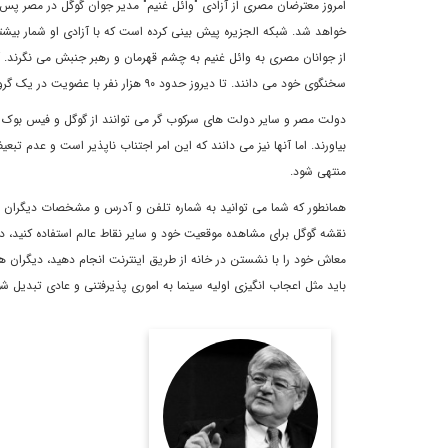
امروز معترضان مصرى از آزادى "وائل غنیم" مدير جوان گوگل در مصر پس
خواهد شد. شبکه الجزیره پيش بينى کرده است که با آزادی او شمار بيشتری
از جوانان مصرى به وائل غنيم به چشم قهرمان و رهبر جنبش مى نگرند. آنه
سخنگوى خود مى دانند. تا ديروز حدود ۹۰ هزار نفر با عضویت در یک گروه فیس ‌بوکی، وائل غنیم را به عنوان سخنگوی خود نامزد کرده‌اند.
دولت مصر و ساير دولت هاى سرکوب گر مى توانند از گوگل و فيس بوک و اي
بياورند. اما آنها نيز مى دانند که اين امر اجتناب ناپذير است و عدم 
منتهى شود.
همانطور که شما مى توانيد به شماره تلفن و آدرس و مشخصات ديگران در 
نقشه گوگل براى مشاهده موقعيت خود و ساير نقاط عالم استفاده کنيد، د
معاش خود را با نشستن در خانه از طريق اينترنت انجام دهيد، ديگران هم 
بايد مثل اعجاب انگيزى اوليه سينما به امورى پذيرفتنى و عادى تبديل شو
(به آلمانی:
یوشکا فیشر
Joschka Fischer) متولد
۱۲ آوریل ۱۹۴۸ است كه در