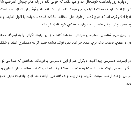
 از دوازده روز بازداشت خوشحال اند و مى دانند که خونى تازه در رگ هاى جنبش اعتراضى شا
 از افراد وارد تجمعات اعتراضى مى شوند. تاثير او و درواقع تاثير گوگل آن اندازه بوده است
ا اعلام کرده اند که هيچ کدام از طرف هاى مخالف مذاکره کننده با دولت را قبول ندارند و غن
ميل براى شناسايى معترضان خيابانى استفاده کنند و از اين بابت نگرانى را به اردوگاه مخال
تبعيض و اعطاى فرصت برابر براى همه، جز اين نمى تواند باشد؛ حتى اگر به دستگيرى اعضا و خف
اينترنت دسترسى پيدا کنيد، ديگران هم از اين دسترسى برخورداند. همانطور که شما مى تواني
يگرى هم مى تواند شما را به نظاره بنشيند. همانطور که شما مى توانيد فعاليت هاى تجارى 
مى توانند از شما سبقت بگيرند و کار بهتر و خلاقانه ترى ارائه کنند. اينها واقعيت دنياى ج
ند.