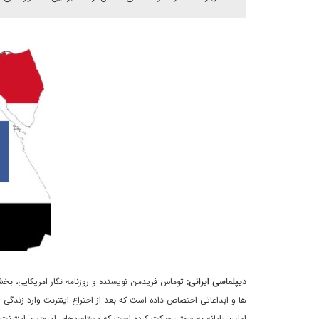
ديپلماسى ايرانى:
توماس فريدمن نويسنده و روزنامه نگار امريکايى، ب
ها و ابداعاتى اختصاص داده است که بعد از اختراع اينترنت وارد زندگى ا
اولين رايانه به سمتى حرکت کرده است که دستاوردهاى امروزين اينترنت