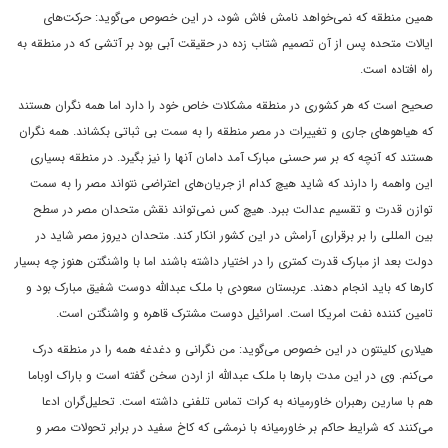
همین منطقه که نمی‌خواهد نامش فاش شود، در این خصوص می‌گوید: حرکت‌‌های
ایالات متحده پس از آن تصمیم شتاب زده در حقیقت آبی بود بر آتشی که در منطقه به
راه افتاده است.
صحیح است که هر کشوری در منطقه مشکلات خاص خود را دارد اما همه نگران هستند
که هیاهوهای جاری و تغییرات در مصر منطقه را به سمت بی ثباتی بکشاند. همه نگران
هستند که آنچه که بر سر حسنی مبارک آمد دامان آنها را نیز بگیرد. در منطقه بسیاری
این واهمه را دارند که شاید هیچ کدام از جریان‌‌های اعتراضی نتواند مصر را به سمت
توازن قدرت و تقسیم عدالت ببرد. هیچ کس نمی‌تواند نقش متحدان مصر در سطح
بین المللی را بر برقراری آرامش در این کشور انکار کند. متحدان دیروز مصر شاید در
دولت بعد از مبارک قدرت کمتری را در اختیار داشته باشند اما با واشنگتن هنوز چه بسیار
کارها که باید انجام دهند. عربستان سعودی با ملک عبدالله دوست شفیق مبارک بود و
تامین کننده نفت امریکا است. اسرائیل دوست مشترک قاهره و واشنگتن است.
هیلاری کلینتون در این خصوص می‌گوید: من نگرانی و دغدغه همه را در منطقه درک
می‌کنم. وی در این مدت بارها با ملک عبدالله از اردن سخن گفته است و باراک اوباما
هم با سارین رهبران خاورمیانه به کرات تماس تلفنی داشته است. تحلیل‌گران ادعا
می‌کنند که شرایط حاکم بر خاورمیانه با نرمشی که کاخ سفید در برابر تحولات مصر و