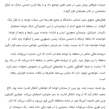
سرعت غیرقابل پیش بینی در مصر تغییر موضع داد و با رها کردن حسنی مبارک به شکل
مصلحتی در کنار معترضان قرار گرفت.
فعال‌‌های حقوق بشر؛ اساتید دانشگاه و صلح طلب‌‌ها این حرکت اوباما را به فال نیگ
گرفتند. در منطقه اما هیچ کدام از دولتمردان از این شتابزدگی باراک اوباما استقبال
نکردند. اسرائیل، عربستان سعودی، اردن و امارات متحده عربی بارها و بارها از اوباما
خواستند که حلقه ارتباط با حسنی مبارک رئیس جمهوری مصر را اینگونه پاره نکند. از
اوباما خواسته شد تا به سرعت پشت سر جریان دموکراسی خواهی مردم مصر قرار نگیرد.
دیپلمات‌‌های حاضر در منطقه به اوباما هشدار دادند که این حمایت می‌تواند ثبات
منطقه را زیر سوال ببرد. یکی از دیپلمات‌‌های حاضر در منطقه ادعا می‌کند که در یک روز
12 ساعت را صرف گفتگوی تلفنی با مقام‌‌های آمریکایی در خصوص تحولات مصر کرده
است. شواهدی وجود دارد که نشان می‌دهد فشارها بر ایالات متحده افزایش یافته
است.
روز شنبه درست چند روز پس از سخنان اوباما که خواهان انتقال قدرت شده بود، کاخ
سفید اعلام کرد که از روند انتقال قدرت به عمر سلیمان استقبال می‌کند. هیلاری کلینتون
وزیر امور خارجه آمریکا هم در جامه محافظه کاری فرو می‌رود و تاکید می‌کند که کنار
زدن فوری مبارک می‌تواند تبعات بسیاری را در خود جای داده باشد. یک دیپلمات از