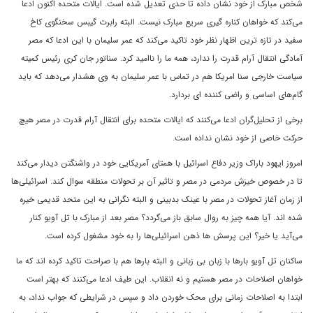
شخص مبارک از خود نشان داده تا حدی تعدیل شده است. ایالات متحده اکنون ادعا
می‌کند که خواهان کناره گیری سریع مبارک نیست. البته رابرت گیبس سخنگوی کاخ
سفید در تازه ترین اظهار نظر خود تاکید می‌کند که عمر سلیمان با این ادعا که مصر
آمادگی انتقال آرام قدرت را ندارد، همه ما را ناامید کرد. سناتور جان کری رئیس کمیته
سیاست خارجی سنا امریکا هم در تماس با عمر سلیمان به وی هشدار می‌دهد که باید
گام‌‌های اساسی و راضی کننده ای بردارد.
برخی از تحلیل‌گران ادعا می‌کنند که ایالات متحده برای انتقال آرام قدرت در مصر هیچ
حرکت خاصی از خود نشان نداده است.
امروز ایهود باراک وزیر دفاع اسرائیل با همتای آمریکایی خود در واشنگتن دیدار می‌کند
تا در خصوص خیزش مردمی ‌در مصر و تاثیر آن بر تحولات منطقه سوال کند. اسرائیلی‌‌ها
از زمان آغاز تحولات در مصر با عینک بدبینی و البته نگرانی به این متحد قدیمی‌ خیره
شده اند. آیا همه چیز به روال سابق باز می‌گردد؟ مصر بعد از مبارک با تل آویو کنار
می‌آید یا خیر؟ این پرسش ‌‌ها ذهن اسرائیلی‌‌ها را به خود مشغول کرده است.
ساکنان تل آویو بارها با زبان بی زبانی و البته بارها هم با صراحت تاکید کرده اند که ما
خواهان اصلاحات در مصر هستیم و نه انقلاب. این طیف ادعا می‌کنند که بهتر است
ابتدا به اصلاحات زمانی برای محک خوردن داد و سپس در شرایطی که جواب نداد، به