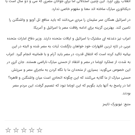
انقلاب روی آورد. این چنین استدلالی اما برای جوانان مصری که سی و دو سال است با
دیکتاتوری مبارک ساخته اند معنا و مفهوم خاصی ندارد.
در اسرائیل همگان عمر سلیمان را مردی می‌دانند که باید منافع تل آویو و واشنگتن را
تامین کند. بهترین گزینه برای ادامه رفاقت مصر با اسرائیل و آمریکا.
اعراب نیز دغدغه ای مشترک با اسرائیل و ایالات متحده دارند. وزیر دفاع امارات متحده
عربی در تازه ترین اظهارات خود خواهان بازگشت ثبات به مصر شده و البته در این
بیانیه تاکید کرده است که انتقال قدرت در مصر باید آرام و با طمانینه انجام گیرد. اعراب
به شدت از عملکرد اوباما در مصر و انتقاد از حسنی مبارک ناراضی هستند. جان کری در
این خصوص می‌گوید: بسیاری از متحدان ما با نگاه کردن به ماجرای مصر و سرزنش
حسنی مبارک از ما گلایه می‌کنند که این چگونه اتحادی است میان واشنگتن و قاهره؟
اما در پاسخ به آنها باید بگویم که این اوباما نبود که تصمیم گرفت، این مردم مصر
بودند.
منبع: نیویورک تایمز