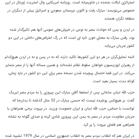
استراتژی ایالات متحده در خاورمیانه است. روزنامه امریکایی وال استریت ژورنال در این
خصوص می‌نویسد: مبارک رفت و اکنون عربستان سعودی و اسرائیل بیش از دیگران در
منطقه نگران هستند.
در اردن و یمن که حوادث مصر به نوعی در خیزش‌های عمومی‌ آنها هم تاثیرگذار شده
بود، رفتن مبارک به معنای خون تازه ای است که در رگ اعتراض‌های داخلی در این دو
کشور جریان می‌یابد.
البته تحلیل‌گران در هر دو این کشورها تاکید دارند که نه در یمن و نه در اردن هیچ‌کدام
از رهبران اپوزیسیون خواهان سقوط نظام نشده‌اند و همین مساله آنها را از مصر متمایز
می‌کند. در این فضا احتمال پیچیده شدن نسخه مصر برای این دو کشور در بازه زمانی
کوتاه مدت بسیار بعید است.
حزب الله لبنان ساعاتی پس از استعفا آقای مبارک این پیروزی را به مردم مصر تبریک
گفت. بر هیچ‌کس پوشیده نیست که حسنی مبارک در 32 سال گذشته تا بدان‌جا که
توانست با حماس، حزب الله لبنان و ایران خصومت ورزید. در بیروت برخی همراهان با
جریان مقاومت مردم در مصر به یمن این پیروزی شادی کرده و صدای گلوله به نشانه
همراهی هم فضای بیروت را پر کرد.
در ایران هم که انقلاب مردم مصر به انقلاب جمهوری اسلامی ‌در سال 1979 تشبیه شده