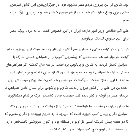
بود، شادی از این پیروزی مردم مصر مشهود بود. در خبرگزاری‌های این کشور تیترهای
جالبی برای وداع مبارک کار شد: مصر از شر فرعون خلاص شد و یا پیروزی بزرگ مردم
مصر.
علی اکبر صالحی وزیر امور خارجه ایران در این خصوص گفت: ما به مردم بزرگ مصر
برای این پیروزی تبریک می‌گوئیم.
در اردن و در کرانه باختری فلسطین هم آتش بازی‌هایی به مناسبت این پیروزی انجام
گرفت. در نوار غزه هم مسلمانانی که بیشترین آسیب را از همراهی حسنی مبارک با
اسرائیل تحمل کردند، به شادی و پایکوبی پرداختند. در سه سال گذشته اگر همراهی‌های
حسنی مبارک با اسرائیل نبود محاصره غزه تا این اندازه جدی نشده و بر مردمان این
منطقه تا این اندازه سخت نمی‌گذشت. در تونس هم که یک ماه پیش مردمانش زین
العابدین بن علی را از کشور بیرون راندند، شادی و پایکوبی برای نشان دادن همراهی با
مردمان مصر در گوشه و کنار دیده شد. جمعیت فریاد کشیدند: مرگ بر تمام دیکتاتورها.
متحدان مبارک در منطقه اما نتوانستند غم خود را از حوادث جاری در مصر پنهان کنند.
اسرائیل نگران پیمان کمپ دیوید است که می‌رود تا به تاریخ بپیوندد و نگران مصری که
تا دو هفته پیش شریک اصلی تل‌آویو در منطقه بود و اکنون سرنوشتی نامشخص دارد.
روز جمعه در تل آویو هیچ کس جرات اظهار نظر نداشت.