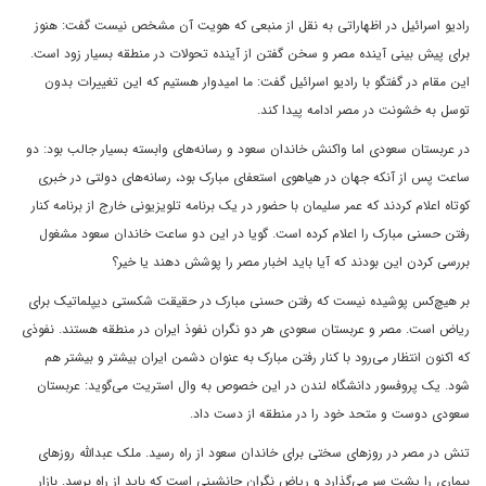
رادیو اسرائیل در اظهاراتی به نقل از منبعی که هویت آن مشخص نیست گفت: هنوز
برای پیش بینی آینده مصر و سخن گفتن از آینده تحولات در منطقه بسیار زود است.
این مقام در گفتگو با رادیو اسرائیل گفت: ما امیدوار هستیم که این تغییرات بدون
توسل به خشونت در مصر ادامه پیدا کند.
در عربستان سعودی اما واکنش خاندان سعود و رسانه‌های وابسته بسیار جالب بود: دو
ساعت پس از آنکه جهان در هیاهوی استعفای مبارک بود، رسانه‌های دولتی در خبری
کوتاه اعلام کردند که عمر سلیمان با حضور در یک برنامه تلویزیونی خارج از برنامه کنار
رفتن حسنی مبارک را اعلام کرده است. گویا در این دو ساعت خاندان سعود مشغول
بررسی کردن این بودند که آیا باید اخبار مصر را پوشش دهند یا خیر؟
بر هیچ‌کس پوشیده نیست که رفتن حسنی مبارک در حقیقت شکستی دیپلماتیک برای
ریاض است. مصر و عربستان سعودی هر دو نگران نفوذ ایران در منطقه هستند. نفوذی
که اکنون انتظار می‌رود با کنار رفتن مبارک به عنوان دشمن ایران بیشتر و بیشتر هم
شود. یک پروفسور دانشگاه لندن در این خصوص به وال استریت می‌گوید: عربستان
سعودی دوست و متحد خود را در منطقه از دست داد.
تنش در مصر در روزهای سختی برای خاندان سعود از راه رسید. ملک عبدالله روزهای
بیماری را پشت سر می‌گذارد و ریاض نگران جانشینی است که باید از راه برسد. بازار