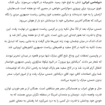
ديپلماسى ايرانى:
تنش به اوج خود رسید. خاورمیانه در التهاب می‌سوزد. یکی اشک
شوق می‌ریزد برای پیروزی دموکراسی خواهی در مصری که دو هفته است شب‌هایش
آرامش را به خود ندیده‌اند و دیگری متعجب فرو ریختن ریاست جمهوری مردی را نگاه
می‌کند که هنگام آخرین سخنرانی خود با مردمانش دو بار از هوش می‌رود.
حسنی مبارک بعد از 32 سال تکیه زدن بر کرسی ریاست جمهوری در نهایت رفت. این
وداع با قدرت اما هنوز ابتدای این بازی است. بازی که از دو هفته پیش آغاز شد و
اندک اندک در میان چشمان بهت زده غربی‌ها جان گرفت و به جایی رسید که تبدیل به
بحث ثانیه به ثانیه در کاخ سفید و قصرهای ریاست جمهوری کشورهای اروپایی شد.
در واپسین لحظات این وداع تلخ آقای مبارک تنها مردم قاهره در میدان تحریر نبودند
که شعار سر دادند "دیکتاتور برو بیرون"، در الیزه نیکولا سارکوزی رئیس جمهوری خواستار
انتقال آرام قدرت شد و در کاخ سفید هم باراک اوباما به راحتی تذکر داد که توضیحات
شما برای اصلاحات کافی نبود اقای دیکتاتور. حسنی مبارک رفت و از امروز اعراب سحر
بدون حسنی مبارک را تجربه می‌کنند.
حال و هوای اعراب و همسایگان مصر هم متناقض است. همگان از بر هم خوردن توازن
قدرت واهمه دارند. دوستان و متحدان امریکا در منطقه نگران مردی هستند که به
خودی خود وداعش با قدرت دل کسی را به درد نمی‌آورد اما رفتنش به معنای تغییر