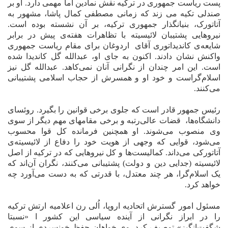
پست ریاست جمهوری در ترکیه نقش نمادین اما مهمی دارد. او بر
صندلی تکیه می زند که زمانی مصطفی کمال پاشا، مشهور به
آتاتورک، بنیانگذار جمهوری ترکیه، بر آن نشسته بوده است.
نیروهایی پشتیبان لائیسیته با تظاهرات هفته‌ی پیش در برابر
شایعه‌ی کاندیداتوری آقای
اردوغان برای مقام ریاست جمهوری
واکنش نشان دادند. اکنون به جای او، عبدالله گل کاندیدا شده
است. این امر چندان از نگرانی آنان نمی‌کاهد. عبدالله گل نیز
اسلام‌گراست و خود او و همسرش از حجاب اسلامی پشتیبانی
می‌کنند.
رئیس جمهور قادر است که جلوی برخی قوانین را بگیرد. روئسای
دانشگاه‌ها،
قضات عالی‌رتبه و برخی مقامهای مهم دیگر از سوی
وی منصوب می‌شوند. او همچنین فرمانده‌ کل قوا محسوب
می‌شود، قوایی که وجهی از هویت خود را دفاع از لائیسیته‌ی
آتاتورکی می‌داند. کمالیست‌ها و کل نیروهایی که در ترکیه از اصل
لائیسیته (جدایی دین و دولت) پشتیبانی می‌کنند، نگران آن‌اند که
یک اسلام‌گرا، هر چند معتدل، با قدرتی که به دست می‌آورد چه
خواهد کرد.
مسئول امور گسترش اتحادیه اروپا، اُلی رن اعلامیه‌ ارتش ترکیه
را در ابراز نگرانی از آینده سیاسی این کشور ا «نسبتا
شگفت‌انگیز» توصیف کرد. وی خواهان حفظ خونسردی از سوی