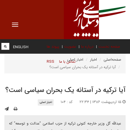
Toggle
vigation
صفحه نخست
درباره ما
عضویت
پیوند ها
ENGLISH
صفحه‌اصلی
اخبار
اخبار اصلی
تماس با ما
RSS
آيا ترکيه در آستانه يک بحران سياسى است؟
آيا ترکيه در آستانه يک بحران سياسى است؟
۱۵ اردیبهشت ۱۳۸۶ | ۲۲:۳۴
کد : ۱۰۴
اخبار اصلی
عبدالله گل وزیر خارجه کنونی ترکیه از حزب اسلامی "عدالت و توسعه" که