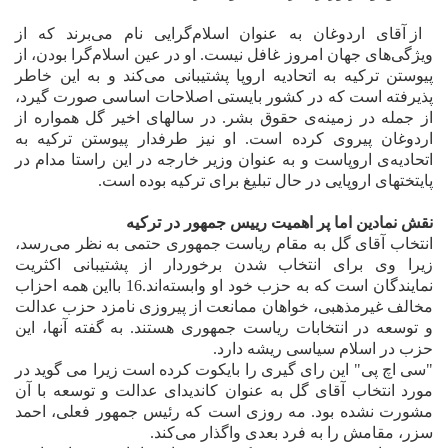
از آقای اردوغان به عنوان اسلام‌گرایی نام می‌برند که از
ویژگی‌های جهان امروز غافل نیست. او در عین اسلام‌گرا بودن، از
پیوستن ترکیه به اتحادیه‌ اروپا پشتیبانی می‌کند و به این خاطر
پذیرفته است که در کشور بایستی اصلاحات اساسی صورت گیرد،
از جمله در زمینه‌ی حقوق بشر. در سالهای اخیر گل همواره از
اردوغان پیروی کرده است. او نیز طرفدار پیوستن ترکیه به
اتحادیه‌ی اروپاست و به عنوان وزیر خارجه در این راستا مدام در
پایتختهای اروپایی در حال تبلیغ برای ترکیه بوده است.
نقش نمادین اما پر اهمیت رییس جمهور در ترکیه
انتخاب آقای گل به مقام ریاست جمهوری حتمی به نظر می‌رسد،
زیرا وی برای انتخاب شدن برخوردار از پشتیبانی اکثریت
نمایندگان است که به حزب خود او وابسته‌اند.16 بااین همه احزاب
مخالف غیرمذهبی، خواهان ممانعت از پیروزی نامزد حزب عدالت
و توسعه در انتخابات ریاست جمهوری هستند. به گفته آنها، این
حزب در اسلام سیاسی ریشه دارد.
"سی اچ پی" این رای گیری را بایکوت کرده است زیرا می گوید در
مورد انتخاب آقای گل به عنوان کاندیدای عدالت و توسعه با آن
مشورت نشده بود. مه روزی است که رئیس جمهور فعلی، احمد
سزر، مقامش را به فرد بعدی واگذار می‌کند.