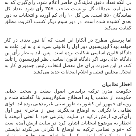
بی آنکه تعداد دقیق نمایندگان حاضر اعلام شود. رأی‌گیری که به
عمل آمد، عبدالله گل توانست صاحب ۳۵۷ رأی شود. تعداد کل
نمایندگان ۵۵۰ است. پس گل ۱۰ رأی کم آورده و انتخابات به دور
بعدی کشیده شده است. در دور سوم دیگر کسب اکثریت مطلق
کفایت می‌کند.
اما پرسش مطرح در آنکارا این است که آیا دور بعدی‌ در کار
خواهد بود؟ اپوزیسیون دور اول را قانونی نمی‌داند و به این علت به
دادگاه قانون اساسی شکایت برده است. پس باید منتظر رأی این
دادگاه عالی بود. اگر دادگاه قانون اساسی نظر اپوزیسیون را تأیید
کند، در این صورت برای حل معضل انتخاب رئیس جمهوری کار به
انحلال مجلس فعلی و اعلام انتخابات جدید می‌کشد.
اخطار نظامیان
حکومت مدرن ترکیه براساس اصول سفت و سخت جدایی
حکومت از مذهب یا به اصطلاح
سکولاریسم بنا گذاشته شده و
روسای جمهور این کشور به طور سنتی غیرمذهبی
بوده اند
.
قوای
نظامی با نگرانی به اوضاع می‌نگرند. پس از ماجرای دور اول
رأی‌گیری، ارتش ترکیه در سایت اینترنتی خود با لحنی آمیخته با
اخطار به موضوع انتخابات اشاره کرد. در سایت ارتش آمده است
که «قوای نظامی ترکیه به اوضاع با نگرانی می‌نگرند نبایستی
فراموش کرد که ارتش، یکی از طرفهای بحث جاری به عنوان