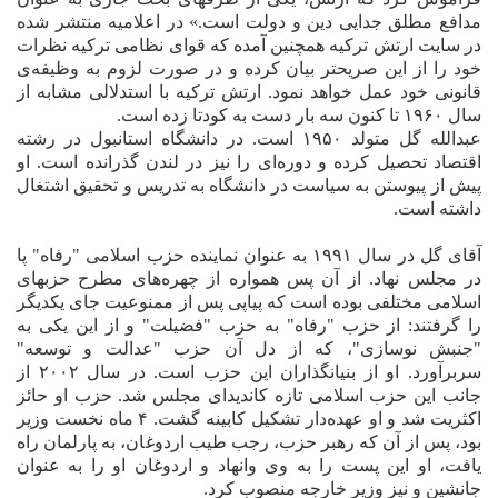
مدافع مطلق جدایی دین و دولت است.» در اعلامیه‌ منتشر شده
در سایت ارتش ترکیه همچنین آمده که قوای نظامی ترکیه نظرات
خود را از این صریحتر بیان کرده و در صورت لزوم به وظیفه‌ی
قانونی خود عمل خواهد نمود. ارتش ترکیه با استدلالی مشابه از
سال ۱۹۶۰ تا کنون سه بار دست به کودتا زده است.
عبدالله گل متولد ۱۹۵۰ است. در دانشگاه استانبول در رشته
اقتصاد تحصیل کرده و دوره‌ای را نیز در لندن گذرانده است. او
پیش از پیوستن به سیاست در دانشگاه به تدریس و تحقیق اشتغال
داشته است.
آقای گل در سال ۱۹۹۱ به عنوان نماینده‌ حزب اسلامی "رفاه" پا
در مجلس نهاد. از آن پس همواره از چهره‌های مطرح حزبهای
اسلامی مختلفی بوده است که پیاپی پس از ممنوعیت جای یکدیگر
را گرفتند: از حزب "رفاه" به حزب "فضیلت" و از این یکی به
"جنبش نوسازی"، که از دل آن حزب "عدالت و توسعه"
سربرآورد. او از بنیانگذاران این حزب است. در سال ۲۰۰۲ از
جانب این حزب اسلامی تازه کاندیدای مجلس شد. حزب او حائز
اکثریت شد و او عهده‌دار تشکیل کابینه گشت. ۴ ماه نخست وزیر
بود، پس از آن که رهبر حزب، رجب طیب اردوغان، به پارلمان راه
یافت، او این پست را به وی وانهاد و اردوغان او را به عنوان
جانشین و نیز وزیر خارجه منصوب کرد.