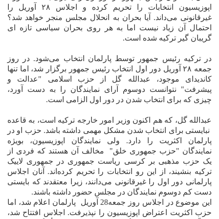
اپوزیسیون انتخابات را تحریم کرده و اجلاس ۲۸ آوریل را
غیرقانونی می‌داند. آیا بحران به انحلال مجلس منجر خواهد شد؟
احتمال آن زیاد نیست اما به هر روی بحران سیاسی تازه ای
گریبان گیر ترکیه شده است.
در ترکیه رئیس جمهور توسط پارلمان انتخاب می‌شود. در روز
جمعه ۲۸ آوریل دور اول انتخاب رئیس جمهور برگزار شد، اما تنها
کاندیدای موجود، عبدالله گل از حزب اسلامی "عدالت و
پیشرفت" نتوانست دوسوم آرای نمایندگان را به دست آورد،
چیزی که برای انتخاب شدن در دور اول الزامی است.
عبدالله گل، که هم اکنون وزیر امور خارجه‌ ترکیه است، به قاعده
نبایستی برای انتخاب شدن مشکل مهمی داشته باشد. حزب او در
پارلمان اکثریت را دارد. ولی نمایندگان اپوزیسیون، بویژه
نمایندگان "حزب جمهوری خلق"
مخالف آن هستند که فردی از
یک حزب مذهبی بر کرسی ریاست جمهوری در جمهوری لاییک
ترکیه بنشیند، از این رو انتخابات را تحریم کرده‌اند. آنان اجلاس
پارلمانی دور اول را غیرقانونی می‌دانند، زیرا معتقدند که بایستی
دست کم دوسوم نمایندگان در مجلس حضور داشته باشند.
این موضوع در اجلاس روز جمعه28 آوریل
پارلمان اعلام شد، اما
حزب اکثریت اعتراض اپوزیسیون را نپذیرفت. اجلاس افتتاح شد،