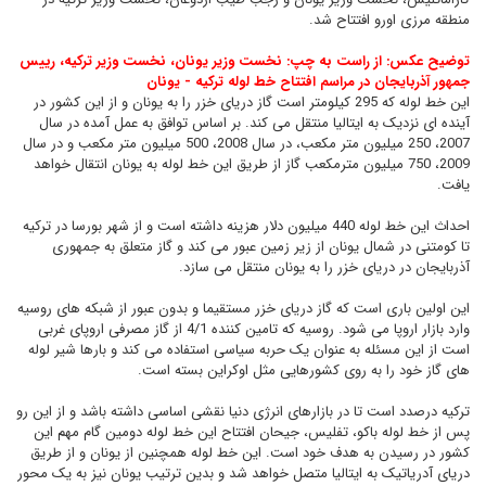
منطقه مرزی اورو افتتاح شد.
توضیح عکس: از راست به چپ: نخست وزیر یونان، نخست وزیر ترکیه، رییس
جمهور آذربایجان در مراسم افتتاح خط لوله ترکیه - یونان
این خط لوله که 295 کیلومتر است گاز دریای خزر را به یونان و از این کشور در
آینده ای نزدیک به ایتالیا منتقل می کند. بر اساس توافق به عمل آمده در سال
2007، 250 میلیون متر مکعب، در سال 2008، 500 میلیون متر مکعب و در سال
2009، 750 میلیون مترمکعب گاز از طریق این خط لوله به یونان انتقال خواهد
یافت.
احداث این خط لوله 440 میلیون دلار هزینه داشته است و از شهر بورسا در ترکیه
تا کومتنی در شمال یونان از زیر زمین عبور می کند و گاز متعلق به جمهوری
آذربایجان در دریای خزر را به یونان منتقل می سازد.
این اولین باری است که گاز دریای خزر مستقیما و بدون عبور از شبکه های روسیه
وارد بازار اروپا می شود. روسیه که تامین کننده 4/1 از گاز مصرفی اروپای غربی
است از این مسئله به عنوان یک حربه سیاسی استفاده می کند و بارها شیر لوله
های گاز خود را به روی کشورهایی مثل اوکراین بسته است.
ترکیه درصدد است تا در بازارهای انرژی دنیا نقشی اساسی داشته باشد و از این رو
پس از خط لوله باکو، تفلیس، جیحان افتتاح این خط لوله دومین گام مهم این
کشور در رسیدن به هدف خود است. این خط لوله همچنین از یونان و از طریق
دریای آدریاتیک به ایتالیا متصل خواهد شد و بدین ترتیب یونان نیز به یک محور