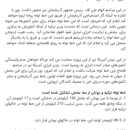
در این مراسم الهام علی اف، رییس جمهور آذربایجان نیز حضور داشت. وی با
اشاره به اینکه گاز استخراجی آذربایجان از طریق این خط لوله روانه اروپا خواهد
شد اعلام کرد که امیدوار است که این خط لوله بتواند برای سایر کشورها نیز نمونه
خوبی باشد. این درحالی است که نخست وزیر ترکیه از اینکه کشورش به مرکزی
برای پخش و ترانزیت انرژی تبدیل شود اظهار شادمانی کرد. رجب طیب اردوغان
این خط لوله را مشابه جاده ابریشم قدیم دانست که غرب و شرق را به یکدیگر
متصل می کرد و اعلام کرد که این خط لوله به رونق اقتصادی منطقه کمک خواهد
کرد.
در این میان آمریکا نیز از این پروژه حمایت می کند چراکه خواهان عدم وابستگی
کشورهای صادر کننده انرژی به روسیه است. وزیر انرژی آمریکا نیز در مراسم
افتتاح این خط لوله شرکت داشت و اعلام کرد که امروز، روز بزرگی برای این بخش
از جهان به شمار می رود. این پروژه فوق العاده اولین رابط بین آذربایجان و سایر
کشورهای حوزه دریای خزر با مصرف کنندگان اروپایی است.
خط لوله ترکیه و یونان از سه بخش تشکیل شده است
1- از بورسا تا مرز یونان که شامل 193 کیلومتر در خشکی است و 17 کیلومتر آن
از تنگه چاناق قلعه می گذرد. بدین ترتیب 210 کیلومتر از این خط لوله در خاکهای
ترکیه قرار دارد.
2- 86.5 کیلومتر اولیه این خط لوله در خاکهای یونان قرار دارد.