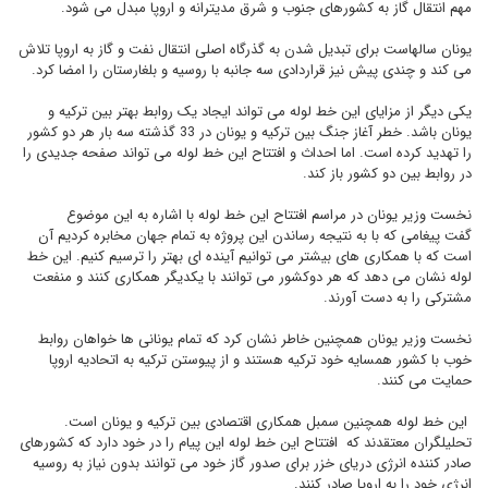
مهم انتقال گاز به کشورهای جنوب و شرق مدیترانه و اروپا مبدل می شود.
یونان سالهاست برای تبدیل شدن به گذرگاه اصلی انتقال نفت و گاز به اروپا تلاش
می کند و چندی پیش نیز قراردادی سه جانبه با روسیه و بلغارستان را امضا کرد.
یکی دیگر از مزایای این خط لوله می تواند ایجاد یک روابط بهتر بین ترکیه و
یونان باشد. خطر آغاز جنگ بین ترکیه و یونان در 33 گذشته سه بار هر دو کشور
را تهدید کرده است. اما احداث و افتتاح این خط لوله می تواند صفحه جدیدی را
در روابط بین دو کشور باز کند.
نخست وزیر یونان در مراسم افتتاح این خط لوله با اشاره به این موضوع
گفت پیغامی که با به نتیجه رساندن این پروژه به تمام جهان مخابره کردیم آن
است که با همکاری های بیشتر می توانیم آینده ای بهتر را ترسیم کنیم. این خط
لوله نشان می دهد که هر دوکشور می توانند با یکدیگر همکاری کنند و منفعت
مشترکی را به دست آورند.
نخست وزیر یونان همچنین خاطر نشان کرد که تمام یونانی ها خواهان روابط
خوب با کشور همسایه خود ترکیه هستند و از پیوستن ترکیه به اتحادیه اروپا
حمایت می کنند.
این خط لوله همچنین سمبل همکاری اقتصادی بین ترکیه و یونان است.
تحلیلگران معتقدند که افتتاح این خط لوله این پیام را در خود دارد که کشورهای
صادر کننده انرژی دریای خزر برای صدور گاز خود می توانند بدون نیاز به روسیه
انرژی خود را به اروپا صادر کنند.