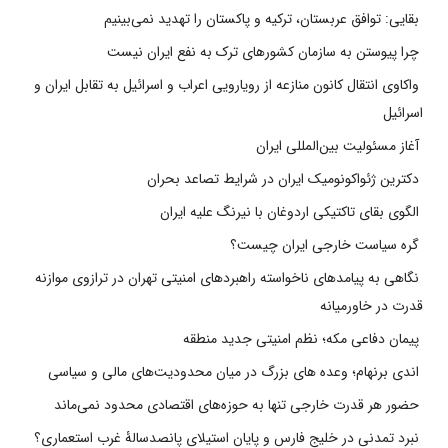
بقایی: توافق عربستان، ترکیه و پاکستان را تهدید نمی‌بینیم
چرا پیوستن به سازمان کشورهای ترک به نفع ایران نیست
واکاوی انتقال کانون منازعه از رویارویی اعراب و اسرائیل به تقابل ایران و
اسرائیل
آغاز مسئولیت بین‌المللی ایران
دکترین ژئواکونومیک ایران در شرایط تصاعد بحران
الگوی بقای تاکتیکی اردوغان با نیرنگ علیه ایران
گره سیاست خارجی ایران چیست؟
نگاهی به پیامدهای ناخواسته راهبردهای امنیتی تهران در ترازوی موازنه
قدرت در خاورمیانه
پیمان دفاعی مکه؛ نظم امنیتی جدید منطقه
اندی برنهام؛ وعده های بزرگ در میان محدودیت‌های مالی و سیاسی
حضور هر قدرت خارجی تنها به حوزه‌های اقتصادی محدود نمی‌ماند
نبرد تمدنی در خلیج فارس و پایان استیلای پانصدسالۀ غرب استعماری؟