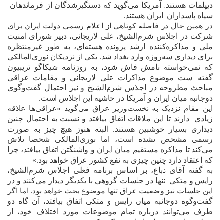
ديپلمات هستند، آمريکا مى‌گويد که دستگيرشدگان از فرماندهان
سپاه پاسداران ايران هستند.
در همين حال در فاصله کوتاهى از اعلام رسمى دولت ايران براى
شرکت در اجلاس شرم‌الشيخ، على لاريجانى، دبير شوراى امنيت
ملى و مذاکره‌کننده ارشد پرونده هسته‌اى، به طور غيرمنتظره
براى ديدارى سه‌روزه وارد بغداد شد. يکى از نزديکان نورى‌المالکى
که نمى‌خواسته نامش فاش شود، به روزنامه شيکاگو تريبيون
گفته است موضوع مذاکرات على لاريجانى و مقامات عراقى
مباحث مطروحه در اجلاس شرم‌الشيخ و نيز احتمال گفت‌و‌گوى
دوجانبه ميان ايران و آمريکا در حاشيه اين اجلاس است.
اين مقام نزديک به نخست‌وزير عراق مى‌گويد «عراقى‌ها علاقه
زيادى
دارند تا اين ملاقات اتفاق بيافتد و نسبت به احتمال چنين
ديدارى بسيار خوشبين هستند. البته هنوز هيچ چيز به صورت
رسمى مشخص نشده است، اما نورى‌المالکى شخصا تلاش
مى‌کند تا مذاکره مستقيم ميان ايران و واشنگتن اتفاق بيافتد، چرا
که اعتقاد دارد چنين چيزى به نفع کشور عراق خواهد بود.»
به گفته آقای دباغ، بر اساس برنامه فعلى اجلاس شرم‌الشيخ،
رايس و متکى
تنها در جلسات گروهى با يکديگر ديدار مى‌کنند و در
اين جلسات نيز وضعيت عراق تنها موضوع بحث خواهد بود. اما اگر
گفت‌و‌گوه دوجانبه ميان رايس و متکى اتفاق بيافتد، آن گاه دو
طرف مى‌توانند درباره تمام موضوعات مورد اختلاف خود، از