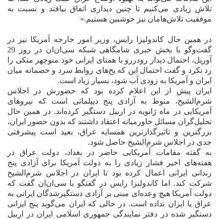
تلاش زيادى مى‌کنيم تا چنين ديدارى اتفاق بيافتد و نسبت به
موفقيت تلاش‌هامان نيز خوشبين هستيم.»
در همين حال کاندوليزا رايس، وزير امور خارجه آمريکا نيز در
گفت‌وگو با بخش خبرى شامگاهى شبکه سى‌ان‌ان در روز 29
آوريل، احتمال ديدار رودررو با همتاى ايرانى خود منوچهر متکى را
رد نکرد و گفت احتمال اين که يخ‌هاى روابط سرد و خصمانه ميان
ايران و آمريکا به زودى آب شود، بسيار زياد است.
ايران پيش از اين اعلام کرده بود که حضورش در اجلاس
شرم‌الشيخ، منوط به آزادى پنج ديپلماتى است که نيروهاى
آمريکايى در ماه ژانويه در اربيل دستگير کرده‌اند. در همين حال
تحليل‌گران مسائل خاورميانه اعتقاد داشتند که بدون حضور ايران،
بزرگترين و تاثيرگذارترين همسايه عراق، بعيد است پيشرفتى
جدى در اجلاس شرم‌الشيخ حاصل شود.
به گفته مقامات آمريکايى حاضر در بغداد، دولت عراق در
هفته‌هاى اخير فشار زيادى را به دولت آمريکا براى آزادى پنج
زندانى ايرانى اعمال کرده بود تا ايران در اجلاس شرم‌الشيخ
شرکت کند. اما کاندوليزا رايس در گفتگو با سى‌ان‌ان گفت که
دولت آمريکا هيچ وعده‌اى مبنى بر آزادى دستگيرشدگان ايرانى به
عراق يا ايران نداده است. در حالى که ايران مى‌گويد پنج ايرانى
دستگير شده در دفتر نمايندگى جمهورى اسلامى ايران در اربيل