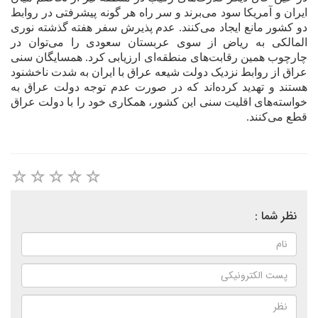
ايران و آمريکا سود مى‌برند و سر راه هر گونه پيشرفتى در روابط
دو کشور مانع ايجاد مى‌کنند. عدم پذيرش سفر هفته گذشته نورى
المالکى به رياض از سوى عربستان سعودى را مى‌توان در
چارچوب همين رقابت‌هاى منطقه‌اى ارزيابى کرد. همسايگان سنى
عراق از روابط نزديک دولت شيعه عراق با ايران به شدت ناخشنود
هستند و تهديد کرده‌اند که در صورت عدم توجه دولت عراق به
خواسته‌هاى اقليت سنى اين کشور، همکارى خود را با دولت عراق
قطع مى‌کنند.
نظر شما :