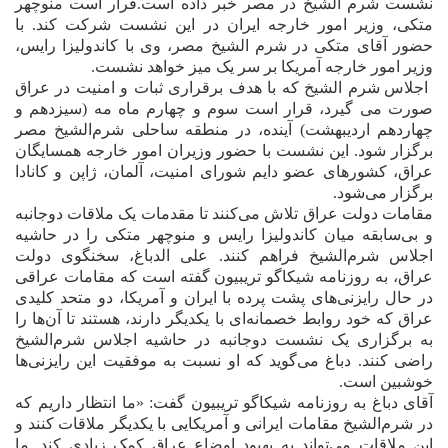
نشست شرم الشیخ در مصر خبر داده است.قرار است منوچهر
متکی، وزیر امور خارجه ایران در این نشست شرکت کند. با
حضور آقای متکی در شرم الشیخ مصر، وی با کاندولیزا رایس،
وزیر امور خارجه آمریکا بر سر یک میز خواهد نشست.
اجلاس شرم الشیخ که با هدف برقراری ثبات و امنیت در عراق
صورت می گیرد، قرار است سوم و چهارم ماه مه (سيزدهم و
چهاردهم ارديبهشت) آينده، در منطقه ساحلى شرم‌الشيخ مصر
برگزار شود. این نشست با حضور وزیران امور خارجه همسایگان
عراق، کشورهای عضو دایم شورای امنيت، آلمان، ژاپن و کانادا
برگزار می‌شود.
مقامات دولت عراق تلاش مى‌کنند تا مقدمات يک ملاقات دوجانبه
و بى‌سابقه ميان کاندوليزا رايس و منوچهر متکى را در حاشيه
اجلاس شرم‌الشيخ فراهم کنند. على الدباغ، سخنگوى دولت
عراق، به روزنامه شيکاگو تريبيون گفته است که مقامات عراقى
در حال رايزنى‌هاى پشت پرده با ايران و آمريکا، دو متحد کليدى
عراق که خود روابط خصمانه‌اى با يکديگر دارند، هستند تا آن‌ها را
به برگزارى يک نشست دوجانبه در حاشيه اجلاس شرم‌الشيخ
راضى کنند.
دباغ مى‌گويد که او نسبت به موفقيت اين رايزنى‌ها
خوشبين است.
آقای دباغ به روزنامه شيکاگو تريبيون گفت: «ما انتظار داريم که
در شرم‌الشيخ مقامات ايرانى و آمريکايى با يکديگر ملاقات کنند و
اين ملاقات مى‌تواند به بهبود اوضاع عراق کمک زيادى کند. ما