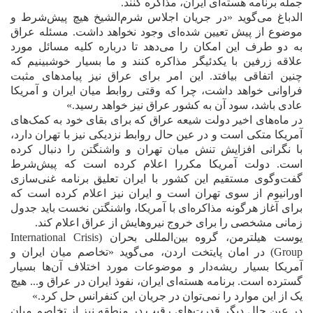
جمله برنامه هسته‌اى ايران، مذاکره کنند.
الدباغ مى‌گويد «در جريان اجلاس شرم‌الشيخ هيچ پيش‌‌شرط و
موضوع از پيش تعيين شده‌اى وجود نخواهد داشت. مسئله عراق
به دو طرف اين امکان را مى‌دهد تا درباره کليه مسائل مورد
علاقه زرفين با يکدئيگر مذاکره کنند و ما بسيار خوشبينيم که
چنين اتفاقى بيافتد. اين امر براى عراق نيز پيامدهاى مثبت
فراوانى خواهد داشت، چرا که وقتى روابط ميان ايران و آمريکا
عادى باشد، سود آن به کشور عراق نيز خواهد رسيد.»
در ماه‌هاى اخير دولت شيعه عراق که براى بقاى خود به کمک‌هاى
آمريکا متکى است و در عين حال روابط نزديکى نيز با تهران دارد،
با نگرانى افزايش تنش ميان تهران و واشنگتن را دنبال کرده
است. دولت آمريکا مکررا اعلام کرده است که پيش‌شرط
گفت‌و‌گوى مستقيم اين کشور با ايران تعليق برنامه غنى‌سازى
اورانيوم از سوى تهران است و ايران نيز اعلام کرده است که
براى آغاز هرگونه مذاکره‌اى با آمريکا، واشنگتن نخست بايد جدول
زمانى مشخصى را براى خروج نيروهايش از عراق اعلام کند.
يوست هيلترمن، گروه بين‌المللى بحران (
International Crisis
Group
) در امان پايتخت اردن، مى‌گويد «تخاصم ميان ايران و
آمريکا بسيار ريشه‌دار و موضوعات مورد اختلاف آن‌ها بسيار
گسترده است. برنامه هسته‌اى ايران، نفوذ ايران در عراق و... هيچ
يک از اين موارد را نمى‌توان در جريان اين کنفرانس حل کرد.»
در عين حال ديگر قدرت‌هاى رقيب در منطقه نيز از تخاصم ميان