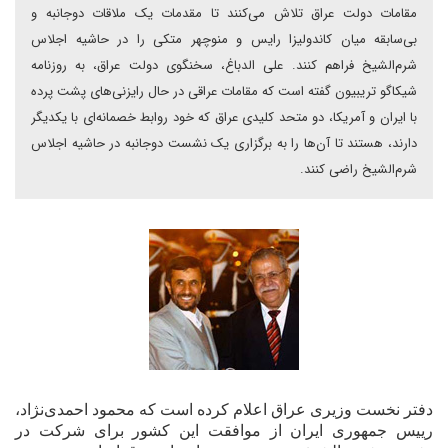
مقامات دولت عراق تلاش مى‌کنند تا مقدمات يک ملاقات دوجانبه و
بى‌سابقه ميان کاندوليزا رايس و منوچهر متکى را در حاشيه اجلاس
شرم‌الشيخ فراهم کنند. على الدباغ، سخنگوى دولت عراق، به روزنامه
شيکاگو تريبيون گفته است که مقامات عراقى در حال رايزنى‌هاى پشت پرده
با ايران و آمريکا، دو متحد کليدى عراق که خود روابط خصمانه‌اى با يکديگر
دارند، هستند تا آن‌ها را به برگزارى يک نشست دوجانبه در حاشيه اجلاس
شرم‌الشيخ راضى کنند.
دفتر نخست وزیری عراق اعلام کرده است که محمود احمدی‌نژاد،
رییس جمهوری ایران از موافقت این کشور برای شرکت در