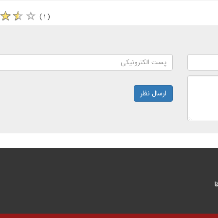
( ۱ )
ارسال نظر
ا