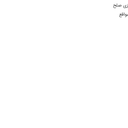
ازی صلح
واقع