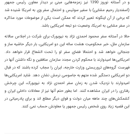
و در آستانه نوروز 1390 نیز زمزمه‌هایی مبنی بر دیدار معاون رئیس جمهور
(اسفندیار رحیم مشایی) با سفیر سوئیس و احتمال سفر وی به امریکا شنیده شد
که برخی از آن اینگونه تعبیر کردند که ممکن است یکی از موضوعات مورد مذاکره
در سفر مشایی به امریکا، وضعیت دو تبعه امریکایی باشد.
حالا در آستانه سفر محمود احمدی نژاد به نیویورک برای شرکت در اجلاس سالانه
سازمان ملل، خبر محکومیت هشت ساله این دو امریکایی، بار دیگر حاشیه ساز و
جنجالی خواهد شد و احتمالا فضای سفر او را تحت الشعاع قرار خواهد داد.
امریکایی‌ها امیدوارند با محکوم کردن مجدد سازمان منافقین و نگه داشتن آنها در
فهرست گروه‌های تروریستی وزارت خارجه، ایران را مجاب کرده باشند که در قبال
دو امریکایی دستگیر شده متهم به جاسوسی نرمش نشان دهد. شاید امریکایی‌ها
امیدوارند با نزدیک شدن به زمان سفر احمدی نژاد به نیویورک، این چرخش
رفتاری را در ایران مشاهده کنند. اما بطور حتم آنها نیز از معادلات داخلی ایران و
کشمکش‌های چند ماهه میان دولت و قوای دیگر مطلع اند و برای پادرمیانی در
این قضیه زیاد روی شخص رئیس جمهور یا معاونش حساب نمی کنند.