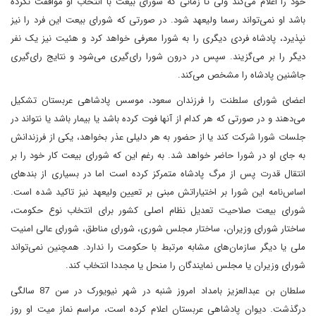
خود را اعلام می‌کند ولی تا زمانی که شورای بیعت با انتخاب او موافقت نکرده
باشد او نمی‌تواند رسما ولیعهد شود. در صورتی که شورای بیعت این فرد را نیز
نپذیرد، پادشاه فردی دیگری را به شورا معرفی خواهد کرد و هئیت نیز یک نفر
دیگر را بر می‌گزیند. سپس در درون شورا رای‌گیری می‌شود و نتایج رای‌گیری
جاشنین پادشاه را مشخص می‌کند.
اعضای شورای سلطنت را فرزندان سعود، موسس پادشاهی عربستان تشکیل
می‌دهند و در صورتی که هر کدام از آنها فوت کرده باشد یا بیمار باشد یا نتواند در
جلسات شورا شرکت کند یا از حضور به هر دلیلی عذر بخواهد، یکی از فرزندانش
به جای او در شورا حاضر خواهد شد. به رغم این که شورای بیعت کار خود را بر
انتقال قدرت پس از مرگ پادشاه متمرکز کرده است اما در بسیاری از بندهای
اساس‌نامه این شورا بر اختیاراتش مبنی بر تعیین ولیعهد نیز تاکید شده است.
شورای بیعت صلاحیت تعدیل نظام اصلی کشور برای انتخاب نوع حکومت،
ساختار شورای وزیران، ساختار مجلس شوری، شورای مناطق، شورای عالی امنیت
ملی یا دیگر سازمان‌های مشابه مرتبط با حکومت را ندارد. همچنین نمی‌تواند
شورای وزیران یا مجلس نمایندگان را منحل یا مجددا انتخاب کند.
سلطان بن عبدالعزیز بامداد امروز شنبه در شهر نیویورک در سن 87 سالگی
درگذشت. دیوان پادشاهی عربستان اعلام کرده است، مراسم نماز میت او روز