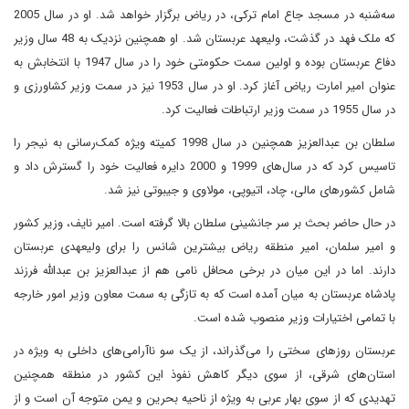
سه‌شنبه در مسجد جاع امام ترکی، در ریاض برگزار خواهد شد. او در سال 2005
که ملک فهد در گذشت، ولیعهد عربستان شد. او همچنین نزدیک به 48 سال وزیر
دفاع عربستان بوده و اولین سمت حکومتی خود را در سال 1947 با انتخابش به
عنوان امیر امارت ریاض آغاز کرد. او در سال 1953 نیز در سمت وزیر کشاورزی و
در سال 1955 در سمت وزیر ارتباطات فعالیت کرد.
سلطان بن عبدالعزیز همچنین در سال 1998 کمیته ویژه کمک‌رسانی به نیجر را
تاسیس کرد که در سال‌های 1999 و 2000 دایره فعالیت خود را گسترش داد و
شامل کشورهای مالی، چاد، اتیوپی، مولاوی و جیبوتی نیز شد.
در حال حاضر بحث بر سر جانشینی سلطان بالا گرفته است. امیر نایف، وزیر کشور
و امیر سلمان، امیر منطقه ریاض بیشترین شانس را برای ولیعهدی عربستان
دارند. اما در این میان در برخی محافل نامی هم از عبدالعزیز بن عبدالله فرزند
پادشاه عربستان به میان آمده است که به تازگی به سمت معاون وزیر امور خارجه
با تمامی اختیارات وزیر منصوب شده است.
عربستان روزهای سختی را می‌گذراند، از یک سو ناآرامی‌های داخلی به ویژه در
استان‌های شرقی، از سوی دیگر کاهش نفوذ این کشور در منطقه همچنین
تهدیدی که از سوی بهار عربی به ویژه از ناحیه بحرین و یمن متوجه آن است و از