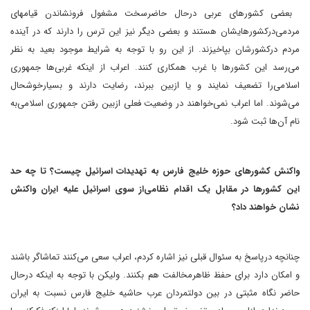
بعضی کشورهای عربی درحال حاضرسخت مشغول فرونشاندن قیامهای
مردمی‌درکشورهایشان هستند و بعضی دیگر نیز این ترس را دارند که در آینده
مردم درکشورشان بپاخیزند. از این رو با توجه به شرایط موجود بعید به نظر
می‌رسد این کشورها با غرب همکاری کنند. اعراب از اینکه غربی‌ها جمهوری
اسلامی‌را تضعیف نمایند و یا ازبین ببرند، رضایت دارند و بسیارخوشحال
می‌شوند. اما اعراب نمی‌خواهند در وضعیت فعلی ازبین رفتن جمهوری اسلامی‌به
نام آن‌ها ثبت شود.
واکنش کشورهای حوزه خلیج فارس به تهدیدات اسرائیل چیست؟‌ تا چه حد
این کشورها در مقابل یک اقدام نظامی‌از سوی اسرائیل علیه ایران واکنش
نشان خواهند داد؟
چنانچه درپاسخ به سئوال قبلی نیز اشاره کردم،‌ اعراب سعی می‌کنند تماشاگر باشند
و امکان دارد برای حفظ ظاهرمخالفت هم بکنند. ولیکن با توجه به اینکه درحال
حاضر نگاه مثبتی در بین دولتمردان عرب حاشیه خلیج فارس نسبت به ایران