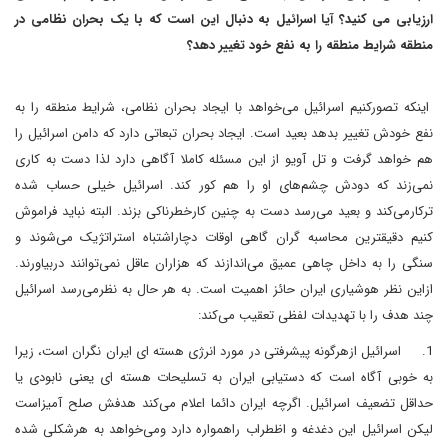
ارزیابی می کنید؟ آیا اسرائیل به دنبال این است که با یک بحران نظامی در
منطقه شرایط منطقه را به نفع خود تغییر دهد؟
اینکه تصورکنیم اسرائیل می‌خواهد با ایجاد بحران نظامی،‌ شرایط منطقه را به
نفع خودش تغییر بدهد بعید است. ایجاد بحران تبعاتی دارد که دامن اسرائیل را
هم خواهد گرفت و تل آویو از این مسئله کاملا آگاهی دارد لذا دست به کاری
نمی‌زند که دودش چشم‌های او را هم کور کند. اسرائیل خیلی حساب شده
ترکارمی‌کند و بعید می‌رسد دست به چنین کارخطرناکی بزند
.
البته نباید فراموش
کنیم دقیقترین محاسبه گران گاهی اوقات دچاراشتباه استراتژیک می‌شوند و
سنگی را به داخل چاهی عمیق می‌اندازند که هزاران عاقل نمی‌توانند دربیاورند.
ازاین نظر هوشیاری ایران حائز اهمیت است
.
به هر حال به نظرمی‌رسد اسرائیل
چند هدف را با تهدیدات لفظی تعقیب می‌کند:‌
1.
اسرائیل ازهرگونه پیشرفتی در مورد انرژی هسته ای ایران نگران است، زیرا
به خوبی آگاه است که دستیابی ایران به تسلیحات هسته ای یعنی نابودی یا
حداقل تضعیف اسرائیل. اگرچه ایران دائما اعلام می‌کند هدفش صلح آمیزاست
لیکن اسرائیل این دغدغه و اظطراب راهمواره دارد ومی‌خواهد به هرشکلی شده