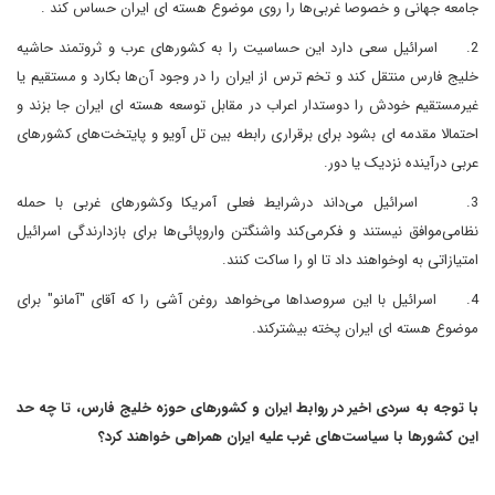
جامعه جهانی و خصوصا غربی‌ها را روی موضوع هسته ای ایران حساس کند .
2.
اسرائیل سعی دارد این حساسیت را به کشورهای عرب و ثروتمند حاشیه
خلیج فارس منتقل کند و تخم ترس از ایران را در وجود آن‌ها بکارد و مستقیم یا
غیرمستقیم خودش را دوستدار اعراب در مقابل توسعه هسته ای ایران جا بزند و
احتمالا مقدمه ای بشود برای برقراری رابطه بین تل آویو و پایتخت‌های کشورهای
عربی درآینده نزدیک یا دور
.
3.
اسرائیل می‌داند درشرایط فعلی آمریکا وکشورهای غربی با حمله
نظامی‌موافق نیستند و فکرمی‌کند واشنگتن واروپائی‌ها برای بازدارندگی اسرائیل
امتیازاتی به اوخواهند داد تا او را ساکت کنند
.
4.
اسرائیل با این سروصداها می‌خواهد روغن آشی را که آقای "آمانو" برای
موضوع هسته ای ایران پخته بیشترکند
.
با توجه به سردی اخیر در روابط ایران و کشورهای حوزه خلیج فارس، تا چه حد
این کشورها با سیاست‌های غرب علیه ایران همراهی خواهند کرد
؟