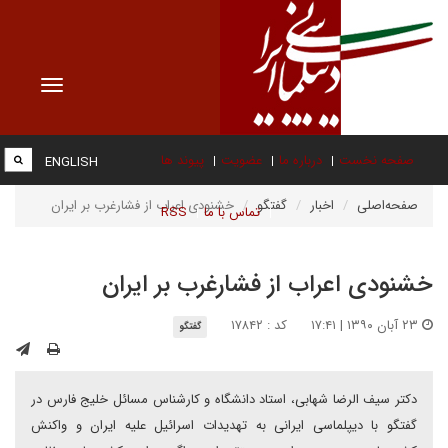
Toggle
vigation
صفحه نخست
درباره ما
عضویت
پیوند ها
ENGLISH
صفحه‌اصلی
اخبار
گفتگو
خشنودی اعراب از فشارغرب بر ایران
تماس با ما
RSS
خشنودی اعراب از فشارغرب بر ایران
۲۳ آبان ۱۳۹۰ | ۱۷:۴۱
کد : ۱۷۸۴۲
گفتگو
دکتر سیف الرضا شهابی،‌ استاد دانشگاه و کارشناس مسائل خلیج فارس در
گفتگو با دیپلماسی ایرانی به تهدیدات اسرائیل علیه ایران و واکنش