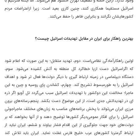
وجود ندارد، ازاین حمله و تضعیف تهران خشنود هم می‌شوند. اما اینکه فکرکنیم با
اسرائیل مستقیما همکاری کنند،‌ چنین کاری بعید است. زیرا ازاعتراضات مردم
کشورهایشان نگرانند و بنابراین ظاهر را حفظ می‌کنند.
بهترین راهکار برای ایران در مقابل تهدیدات اسرائیل چیست؟
اولین راهکارآمادگی نظامی‌است. دوم، تهدید متقابل؛ به این صورت که اعلام شود
که اگراسرائیل دست ازپا خطاکرد کل منطقه به آتش کشیده می‌شود. سوم،
‌دستگاه دیپلماسی در زمینه ارتباط گیری با دیگر دولت‌ها فعال تر شود و اهداف
اسرائیل را به طورمبسوط تشریح کند. چهارم، کشاندن پای روسیه و چین به این
ماجرا؛‌ مخالفت این دوکشور با تهدیدات اسرائیل سبب می‌گردد تل آویو اگر ذره
ای در تهدیداتش جدی است،‌ از این موضوع دست بکشد. پنجم،‌رسانه‌های برون
مرزی ایران می‌تواند با پخش برنامه‌های مناسب به زبان‌های مختلف ماجراجوئی
اسرائیل را برای افکار عمومی‌دیگر کشورها توضیح دهند و از آنها بخواهند که بر
دولت‌های خود جهت جلوگیری از این اقدام فشار بیاوند و ششم،‌ ایران نباید از
ارتباط گرمتربا کشورهای عرب خلیج فارس غفلت نماید. ایران باید تلاش کند