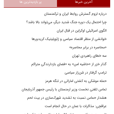
آخرین خبرها
پر بازدیدترین ها
درباره لزوم گسترش روابط ایران و ترکمنستان
چرا احتمال یک دوره جنگ شدید دیگر، می‌تواند بالا باشد؟
الگوی اسرائیلی اوکراین در قبال ایران
خوانشی از منظر اقتصاد سیاسی و ژئوپلیتیک کریدورها
«محاصره در برابر محاصره»
سه خطای راهبردی تهران
گذار خزر از «حاشیه امن» به «فضای بازدارندگی متراکم
ترامپ گرفتار در شن‌زار سیاسی
حمله موشکی به کشتی اماراتی در تنگه هرمز
تماس تلفنی نخست وزیر ارمنستان با رئیس جمهور آذربایجان
هشدار حماس نسبت به تشدید شهرک‌سازی در بیت‌ لحم
عراقچی: مذاکرات با عمان در حال انجام است