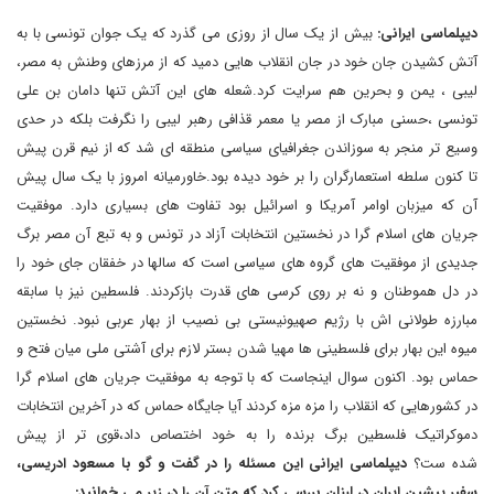
دیپلماسی ایرانی:
بیش از یک سال از روزی می گذرد که یک جوان تونسی با به
آتش کشیدن جان خود در جان انقلاب هایی دمید که از مرزهای وطنش به مصر،
لیبی ، یمن و بحرین هم سرایت کرد.شعله های این آتش تنها دامان بن علی
تونسی ،حسنی مبارک از مصر یا معمر قذافی رهبر لیبی را نگرفت بلکه در حدی
وسیع تر منجر به سوزاندن جغرافیای سیاسی منطقه ای شد که از نیم قرن پیش
تا کنون سلطه استعمارگران را بر خود دیده بود.خاورمیانه امروز با یک سال پیش
آن که میزبان اوامر آمریکا و اسرائیل بود تفاوت های بسیاری دارد. موفقیت
جریان های اسلام گرا در نخستین انتخابات آزاد در تونس و به تبع آن مصر برگ
جدیدی از موفقیت های گروه های سیاسی است که سالها در خفقان جای خود را
در دل هموطنان و نه بر روی کرسی های قدرت بازکردند. فلسطین نیز با سابقه
مبارزه طولانی اش با رژیم صهیونیستی بی نصیب از بهار عربی نبود. نخستین
میوه این بهار برای فلسطینی ها مهیا شدن بستر لازم برای آشتی ملی میان فتح و
حماس بود. اکنون سوال اینجاست که با توجه به موفقیت جریان های اسلام گرا
در کشورهایی که انقلاب را مزه مزه کردند آیا جایگاه حماس که در آخرین انتخابات
دموکراتیک فلسطین برگ برنده را به خود اختصاص داد،قوی تر از پیش
شده ست؟
دیپلماسی ایرانی این مسئله را در گفت و گو با مسعود ادریسی،
سفیر پیشین ایران در لبنان بررسی کرد که متن آن را در زیر می خوانید: