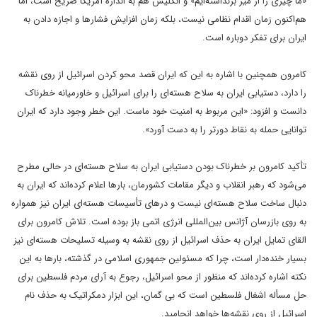
«ما چیزی را از میز برنداشته‌ایم» و انگلیس هم به اندازه آمریکا صریح است، اما
هم‌اکنون زمان اقدام نظامی نیست، بلکه زمان افزایش فشارها و اجازه دادن به
ایران برای تفکر دوباره است.
کامرون همچنین با اشاره به این که ایران قصد محو کردن اسرائیل از روی نقشه
را دارد، دستیابی ایران به سلاح هسته‌ای را برای اسرائیل و خاورمیانه خطرناک
دانست و افزود: «این مربوط به امنیت خود ماست. این خطر وجود دارد که ایران
توانایی حمله به نقاط دورتر را به دست آورد».
تأکید کامرون بر خطرناک بودن دستیابی ایران به سلاح هسته‌ای در حالی مطرح
می‌شود که رهبر انقلاب و دیگر مقامات کشورمان، بارها اعلام کرده‌اند که ایران به
دنبال ساخت سلاح هسته‌ای نیست و درهای تأسیسات هسته‌ای ایران نیز همواره
به روی بازرسان آژانس بین‌المللی انرژی اتمی باز بوده است. تلاش کامرون برای
القای تمایل ایران به حذف اسرائیل از روی نقشه به وسیله تسلیحات هسته‌ای نیز
بسیار خنده‌دار است، چرا که مسئولین جمهوری اسلامی در گذشته، بارها به این
نکته اشاره کرده‌اند که منظور از محو اسرائیل، رجوع به آرای مردم فلسطین برای
حل مسأله اشغال فلسطین است که بی گمان، این ابزار دمکراتیک به حذف نام
اسرائیل از روی نقشه‌ها خواهد انجامید.