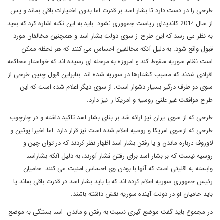
طرحی را در دست دارد تا بشار اسد بر قدرت اما بدون اختیارات باقی بماند و پس
از سال 2014 کاندیدای ریاست جمهوری نشود. باید به این نکته اشاره کرد که بعید
به نظر می رسد که این طرح از سوی دولت بشار اسد و همچنین مخالفان مورد
قبول واقع شود. به دلیل آنکه مخالفین احساس می کنند که هر لحظه ممکن
است نظام سوریه سقوط کند و امروزه به مرحله ای رسیده اند که خواستار محاکمه
افرادی شدند که مسبب کشتارها در سوریه شده اند. بنابراین قبول چنین طرحی از
سوی دو طرف درگیر بسیار دشوار است. از سوی دیگر اعلام شده است که این
طرح موافقت غیر علنی روسیه و امریکا را نیز دارد.
طرحی که از سوی ایران نیز ارائه شد بر بقای بشار اسد تاکید داشته و در چارچوب
طرحی که ازسوی امریکا و روسیه اعلام شده است نیز قرار دارد. اما اخیرا پوتین و
لاوروف درباره ماندن و یا رفتن بشار اسد اظهار نظر کردند که در توان چین و
روسیه نیست که بر بشار اسد برای رفتن فشار آورند، به دلیل آنکه بشاراسد
وابسته به اقلیتی است که آنها با بودن وی احساس امنیت می کنند. حامیان
رئیس جمهوری سوریه اعلام کرده اند که یا باید بشار اسد در قدرت باقی بماند یا
باید حامیان او در دولت آینده سوریه نقش داشته باشند.
در مجموع باید گفت موضع گیری نسبت به رفتن و ماندن اسد بستگی به موضع