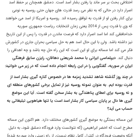
اختلافی بحث بر سر ماند یا رفتن بشار اسد است. دمشق همچنان بر حفظ اسد
اصرار دارد در حالی که به نظر می رسد قدرت های جهان حتی روسیه به نوعی
برای کنار رفتن او از قدرت به توافق رسیده اند. روسیه و امریکا از اسد می خواهند
که وی با قدرت پس از 2014 یعنی زمان انتخابات ریاست جمهوری سوریه
خداحافظی کند اما اسد اصرار دارد که فرصت ماندن در قدرت را پس از این تاریخ
نیز داشته باشد. ولی با این حال اسد هم به حل سیاسی بحران جاری در کشورش
فکر می کند اما مساله برای او این است که این راه حل چه باشد و چه اهدافی را
دنبال کند.
دیپلماسی ایرانی با محمد شریعتی دهاقان، رایزن سابق فرهنگی
ایران در سوریه، گفتگویی را در این رابطه انجام داده است
که در زیر می خوانید:
در چند روز گذشته شاهد تشدید زمزمه ها در خصوص کناره گیری بشار اسد از
قدرت بوده ایم. به عنوان نمونه روسیه نیز از تمایل برخی کشورهای منطقه ای
و نه روسیه برای اعطای پناهندگی به بشار سخن گفته است. آیا این موضع
گیری ها دال بر پایان سیاسی کار بشار اسد است یا تنها هیاهویی تبلیغاتی به
حساب می آید؟
این مساله بستگی به موضع گیری کشورهای مختلف دارد. هم اکنون این مساله
مطرح است که اخضر ابراهیمی (که نتوانست وارد فرودگاه دمشق شود، به دلیل
آنکه وضعیت فرودگاه در کنترل کامل نظام نیست، از راه زمینی وارد سوریه شده)