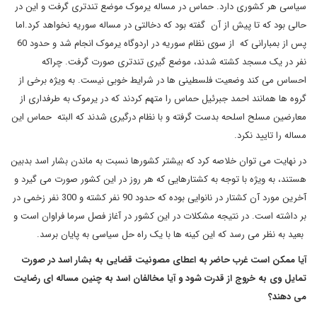
سیاسی هر کشوری دارد. حماس در مساله یرموک موضع تندتری گرفت و این در
حالی بود که تا پیش از آن گفته بود که دخالتی در مساله سوریه نخواهد کرد.اما
پس از بمبارانی که از سوی نظام سوریه در اردوگاه یرموک انجام شد و حدود 60
نفر در یک مسجد کشته شدند، موضع گیری تندتری صورت گرفت. چراکه
احساس می کند وضعیت فلسطینی ها در شرایط خوبی نیست. به ویژه برخی از
گروه ها همانند احمد جبرئیل حماس را متهم کردند که در یرموک به طرفداری از
معارضین مسلح اسلحه بدست گرفته و با نظام درگیری شدند که البته حماس این
مساله را تایید نکرد.
در نهایت می توان خلاصه کرد که بیشتر کشورها نسبت به ماندن بشار اسد بدبین
هستند، به ویژه با توجه به کشتارهایی که هر روز در این کشور صورت می گیرد و
آخرین مورد آن کشتار در نانوایی بوده که حدود 90 نفر کشته و 300 نفر زخمی در
بر داشته است. در نتیجه مشکلات در این کشور در آغاز فصل سرما فراوان است و
بعید به نظر می رسد که این کینه ها با یک راه حل سیاسی به پایان برسد.
آیا ممکن است غرب حاضر به اعطای مصونیت قضایی به بشار اسد در صورت
تمایل وی به خروج از قدرت شود و آیا مخالفان اسد به چنین مساله ای رضایت
می دهند؟