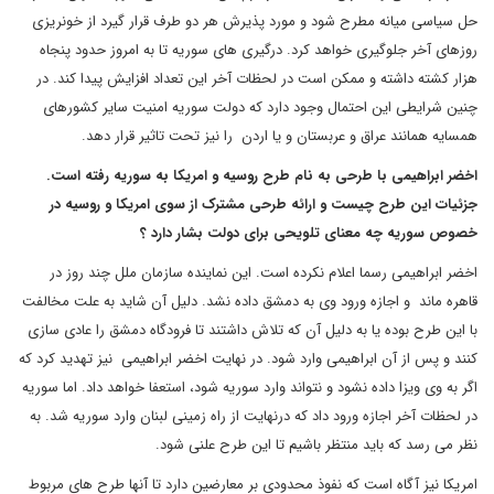
حل سیاسی میانه مطرح شود و مورد پذیرش هر دو طرف قرار گیرد از خونریزی
روزهای آخر جلوگیری خواهد کرد. درگیری های سوریه تا به امروز حدود پنجاه
هزار کشته داشته و ممکن است در لحظات آخر این تعداد افزایش پیدا کند. در
چنین شرایطی این احتمال وجود دارد که دولت سوریه امنیت سایر کشورهای
همسایه همانند عراق و عربستان و یا اردن را نیز تحت تاثیر قرار دهد.
اخضر ابراهیمی با طرحی به نام طرح روسیه و امریکا به سوریه رفته است
.
جزئیات این طرح چیست و ارائه طرحی مشترک از سوی امریکا و روسیه در
خصوص سوریه چه معنای تلویحی برای دولت بشار دارد ؟
اخضر ابراهیمی رسما اعلام نکرده است. این نماینده سازمان ملل چند روز در
قاهره ماند و اجازه ورود وی به دمشق داده نشد. دلیل آن شاید به علت مخالفت
با این طرح بوده یا به دلیل آن که تلاش داشتند تا فرودگاه دمشق را عادی سازی
کنند و پس از آن ابراهیمی وارد شود. در نهایت اخضر ابراهیمی نیز تهدید کرد که
اگر به وی ویزا داده نشود و نتواند وارد سوریه شود، استعفا خواهد داد. اما سوریه
در لحظات آخر اجازه ورود داد که درنهایت از راه زمینی لبنان وارد سوریه شد. به
نظر می رسد که باید منتظر باشیم تا این طرح علنی شود.
امریکا نیز آگاه است که نفوذ محدودی بر معارضین دارد تا آنها طرح های مربوط