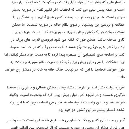
با شعارهایی که بشار اسد و افراد دارای قدرت در حکومت داده اند، بسیار بعید
است و همه پیش بینی می کنند که لحظات آخر تغییر نظام در سوریه بسیار
خونین است. همچنین به نظر می رسد تا کنون هیچ آثاری از پناهندگی و یا
مطالعه و بررسی این پیشنهاد از سوی نظام حاکم در سوریه نیست، اما ممکن
است تحولات در یک کشور چنان سریع اتفاق بیفتد که از دست هیچ نیرویی
کاری ساخته نباشد. همان طور که گفته می شود نیروهای قدرت های بزرگ در
اردن یا کشورهای دیگری متمرکز هستند تا به محض آن که دولت اسد سقوط
کند، بر اسلحه های شیمیایی آن سیطره پیدا کرده تا به دست افراد دیگر نیفتد. اما
این مشکلات را نمی توان پیش بینی کرد که وضعیت نظام سوریه چه مدت به
طول خواهد انجامید یا این که در نهایت جنگ خانه به خانه در دمشق رخ خواهد
داد.
امروزه دولت بشار اسد بر اطراف دمشق چه در بخش شمالی و یا غربی در محیط
درگیری هستند و در نتیجه نمی توان پیش بینی کرد که وضعیت امنیت چگونه
خواهد شد و یا این وضعیت تا چندماه به طول می انجامد، چرا که با این روند
شاهد کشتار بیشتر در این کشور خواهیم بود.
آخرین مساله ای که برای دخالت خارجی ها مطرح شده، این است که حدود سی
هزار تن از مشاوران روسی در سوریه هستند که اگر نیروهای بین المللی قصد