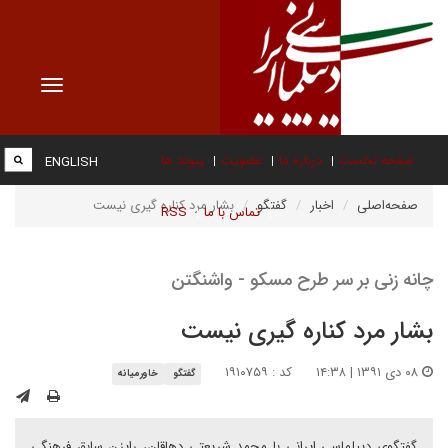
Toggle
vigation
صفحه نخست
درباره ما
عضویت
پیوند ها
ENGLISH
صفحه‌اصلی
اخبار
گفتگو
بشار مرد کناره گیری نیست
تماس با ما
RSS
چانه زنی بر سر طرح مسکو - واشنگتن
بشار مرد کناره گیری نیست
۰۸ دی ۱۳۹۱ | ۱۴:۳۸
کد : ۱۹۱۰۷۵۹
گفتگو
خاورمیانه
گفتگوی دیپلماسی ایرانی با محمد شریعتی دهاقان، رایزن سابق فرهنگی