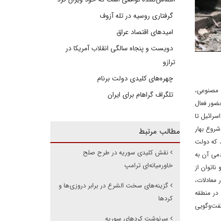
گرفتاری روسیه در تله آزوف
امیدهای اقتصاد عراق
دویست و پنجاه سالگی انقلاب آمریکا در
ترازو
چهره‌های کلیدی دولت برنام
 مصنوعی،
تلگراف گراهام برای ایران
ضور فعال
سرائیل تا
شروع بهار
مطالب مرتبط
د که دولت
نقش کلیدی سوریه در طرح صلح
می آن به
خاورمیانه‌ای ترامپ
اتوان از
 معادلات،
گزینه‌های سخت الشرع در برابر دروزی‌ها و
 در منطقه
کردها
ت‌وگویی
سرنوشت کردهای سوریه