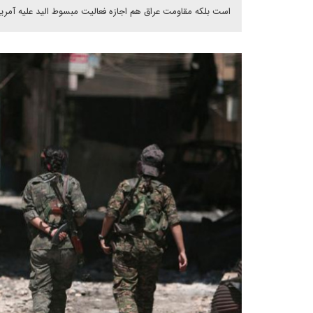
است بلکه مقاومت عراق هم اجازه فعالیت مبسوط الید علیه آمریکا