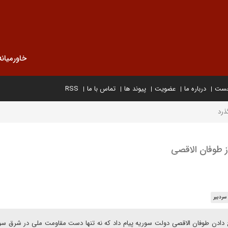
خاورمیانه
خست
درباره ما
عضویت
پیوند ها
تماس با ما
RSS
ذرد
 طوفان الاقصی
سردبیر
خ دادن طوفان الاقصی دولت سوریه پیام داد که نه تنها دست مقاومت ملی در شرق سور