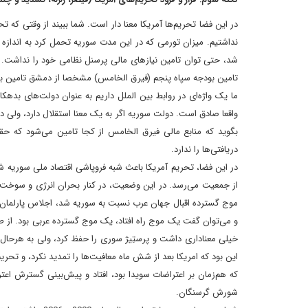
در این فضا تحریم‌ها آمریکا معنا دار است. شما ببیند از وقتی که
نداشتیم. میزان تورمی که در این مدت سوریه تحمل کرد به اندازه 
شد، حتی توان تامین نیازهای مالی پرسنل نظامی خود را نداشت. قو
تامین بودجه سپاه پنجم (فیرق الخامس) مشخصا از دمشق تامین ب
ما یک واژه‌ای در روابط بین الملل داریم به عنوان دولت‌های بد
واقعا صادق است. دولت سوریه اگر به یک معنا استقلال دارد، ولی د
بگوید که منابع مالی فیرق الخامس از کجا تامین می‌شود که حقو
دریافتی‌ها را ندارد.
از جمعیت می‌رسد. در این وضعیت، در کنار بحران انرژی و سوخت و .
موج گسترده اقبال جهان عرب نسبت به سوریه شد، اجلاس پارلمان‌های
و می‌توان گفت یک موج راه افتاد، یک موج گسترده عربی بود. از ط
خیلی معناداری داشت و پرستِیژ سوری را حفظ کرد، ولی به هرحال مو
این بود که امریکا بعد از شش ماه معافیت‌ها را تمدید نکرد، و تحری
که هم‌زمان بر اعتراضات سویدا بود، افتاد و پیش‌بینی گسترش اعتر
شورش گرسنگان.