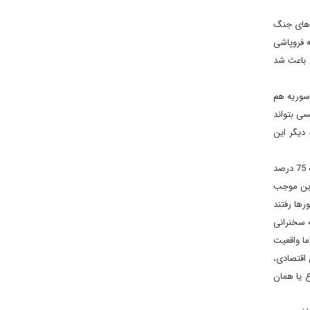
ل‌های جنگ
ه فروپاشی
ن باعث شد
 سوریه هم
سی بتواند
دیگر این
در این فضا، تحریم آمریکا باعث شبه فروپاشی اقتصاد ملی سوریه شد، مانند سقوط ارزش پول ملی، تورم، جمعیت زیر خط فقر که بنا به آمار اواخر 2022 به 75 درصد
 این موجب
رها رفتند
ه سخنرانی
ما واقعیت
 اقتصادی،
ع یا همان