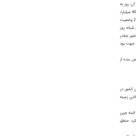
آن روز به
روز به سبب استفاده بیش از ظرفیت افزایش پیدا می¬کند. برآوردهای حداقلی در سال 2015 که می¬توان به آنها استناد کرد، هزینه بازسازی سوریه را 400 میلیارد
دلار تخمین می زدند. در سال 2016 یک تیمی این موضوع را دقیق‌تر بررسی کرد آن تیم نیز چنین هزینه‌ای را تصدیق کرد. در حال حاضر نسبت به 2016 وضعیت
 عجیب و غریب در سوریه هستند، فقط 3 ساعت در طول شبانه روز
شور چقدر
ن جهت بود
 شخص بنده از
بازسازی این کشور در
لتی زمینه
البته چین
رد. منطق