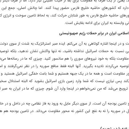
 یعنی از یک طرف به مقاومت برای بقا از حیث امنیتی نیاز دارد، اما از طرف دیگر ب
دارد که کشورهای حاشیه خلیج فارس حضور پیدا کنند. اما چالش اصلی، جمع این دو
های حاشیه خلیج فارس به طور شتابان حرکت کند، به لحاظ تامین سوخت و انرژی که 
 وابسته به ایران برای ادامه بقایش است.
سلامی ایران در برابر حملات رژیم صهیونیستی
 و در اینجا اشاره کوتاهی به آن می‌کنم. ایده صبر استراتژیک به شدت از سوی دولت
ی نسبت به حملات اسرائیل نداشته باشید، نه تنها واکنش نشان ندهید، بلکه توصیه 
 مقاومت بلکه به خود نیروهای سوری را هم سانسور کنید. چیزی که ما در رسانه‌ها می‌دی
 می‌کردند نادیده بگیرید. آنها البته فقط منافع سوریه را در نظر نمی‌گرفتند و ا
محور مقاومت است و همه ما در یک جبهه هستیم و شما باعث خفگی اسرائیل هستید و ا
‌کند پس نیازی نیست که شما وارد زمین بازی اسرائیل بشوید که البته استدلال سخ
 ترویج می‌شد که من نمی‌خواهم در اینجا وارد آن شوم. چیزی که ما در ایران به صبر 
 تامین بودجه آن است، از سوی دیگر مایل به ورود به فاز نظامی چه در داخل و در 
ل در سوریه را نه به نفع این کشور نه محور مقاومت می‌داند. در تامین بودجه هم 
د لایه شدن تحریم)