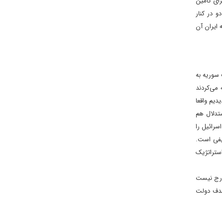
رای تامین
 در کنار
ایران آن
 سوریه به
می‌کردند
دیم واقعا
ستدلال هم
سرائیل را
یفی است.
استراتژیک
خارج نیست
هدف دولت