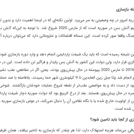
له بازسازی
یه امروز در چه وضعیتی به سر می‌برد. اولین نکته‌ای که در اینجا اهمیت دارد و بدون ت
نمی‌توان رفتار این روزهای سوریه را فهم کرد مساله چهار سال و نیم آتش بس در سوریه است که از مارس 2020 شروع شد. ب
نگ واقعا عبور کرده است. این مساله اقتضائات و ملزوماتی دارد که می‌توان درباره 
تیجه رسیده است که باید یک شیفت پاردایمی انجام دهد و وارد دوره بازسازی شود 
ی قرار دارد، ولی دولت این کشور به آتش بس پایدار و فراگیر تن داده است. این در
که اگر از مقطع کوتاه عملیات درع الربیع بگذریم، ارتش سوریه از 2016 تا مارس 2020 پیوسته در حال پیش‌روی بودند، یعنی اگر در مقاط
مانند عملیات تحریر الشام در حما که در ابتدای تاسیس تحریر الشام انجام شد وتا جبل زین العابدین تا 9 کیلومتری شهر حما رسیدند، بلا
 بود از دست داد و به مواضعی عقب‌تر از نقطه شروع عملیات خودشان بازگشتند. شوخی
ک سره در حال پیش‌روی هستند. بعد از درع الربیع بود که دولت سوریه دچار شیفت پارد
از اولویت خارج شده یا با نگاه نظامی آن را دنبال نمی‌کند، در عوض بازسازی سوریه 
ل شده است.
زی از کجا باید تامین شود؟
ی می‌ماند هزینه استهلاک دارد، لذا هر چقدر که بازسازی به تاخیر بیافتد، همان ظر