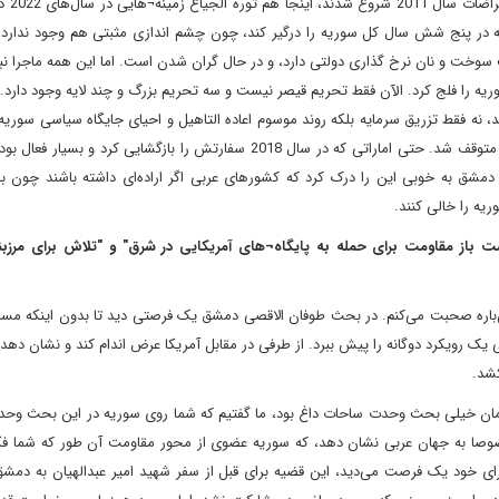
شما بییند ما ربیع دمش
که در پنج شش سال کل سوریه را درگیر کند، چون چشم اندازی مثبتی هم وجود ندارد،
سوخت و نان نرخ گذاری دولتی دارد، و در حال گران شدن است. اما این همه ماجرا نبو
د، نه فقط تزریق سرمایه بلکه روند موسوم اعاده التاهیل و احیای جایگاه سیاسی سوریه
همه متوقف شد. بازگشایی سفارت‌ها و فعالیتی عادی سفارت‌ها هم متوقف شد. حتی اماراتی که در سال 2018 سفارتش را بازگشایی کر
ق به خوبی این را درک کرد که کشورهای عربی اگر اراده‌ای داشته باشند چون بالا
ریه را خالی کنند.
ست باز مقاومت برای حمله به پایگاه¬های آمریکایی در شرق" و "تلاش برای مرزب
ن‌باره صحبت می‌کنم. در بحث طوفان الاقصی دمشق یک فرصتی دید تا بدون اینکه مس
 یک رویکرد دوگانه را پیش ببرد. از طرفی در مقابل آمریکا عرض اندام کند و نشان دهد 
کشد.
زمان خیلی بحث وحدت ساحات داغ بود، ما گفتیم که شما روی سوریه در این بحث وح
وصا به جهان عربی نشان دهد، که سوریه عضوی از محور مقاومت آن طور که شما فکر
 برای خود یک فرصت می‌دید، این قضیه برای قبل از سفر شهید امیر عبدالهیان به دم