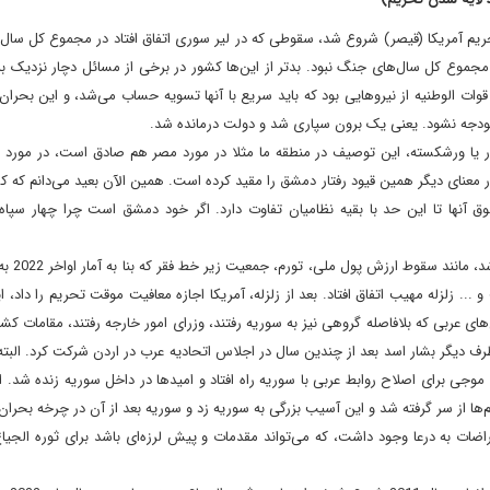
 تحریم آمریکا (قیصر) شروع شد، سقوطی که در لیر سوری اتفاق افتاد در مجموع کل سا
مجموع کل سال‌های جنگ نبود. بدتر از این‌ها کشور در برخی از مسائل دچار نزدیک ب
ات الوطنیه از نیروهایی بود که باید سریع با آنها تسویه حساب می‌شد، و این بحرا
ودجه نشود. یعنی یک برون سپاری شد و دولت درمانده شد.
هکار یا ورشکسته، این توصیف در منطقه ما مثلا در مورد مصر هم صادق است، در مورد
ر معنای دیگر همین قیود رفتار دمشق را مقید کرده است. همین الآن بعید می‌دانم که ک
ق آنها تا این حد با بقیه نظامیان تفاوت دارد. اگر خود دمشق است چرا چهار سپاه 
.. زلزله مهیب اتفاق افتاد. بعد از زلزله، آمریکا اجازه معافیت موقت تحریم را داد،
 عربی که بلافاصله گروهی نیز به سوریه رفتند، وزرای امور خارجه رفتند، مقامات کشو
رف دیگر بشار اسد بعد از چندین سال در اجلاس اتحادیه عرب در اردن شرکت کرد. البت
جی برای اصلاح روابط عربی با سوریه راه افتاد و امیدها در داخل سوریه زنده شد. ا
م‌ها از سر گرفته شد و این آسیب بزرگی به سوریه زد و سوریه بعد از آن در چرخه بحران
اضات به درعا وجود داشت، که می‌تواند مقدمات و پیش لرزه‌ای باشد برای ثوره الجیا