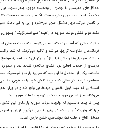
از آنجایی که در حال حاضر بحث بقا برای نظام سوریه اهمیت دارد،
حداقل‌های معیشتی تا اوضاع از وضعیت موجود بدتر نشود، نیاز 
یک‌دیگر است و به این راحتی نیست. اگر هم بخواهد به سمت کشور
را تامین می‌کند دچار مشکل جدی می¬شود و این به غیر بحث امنیتی
نکته دوم: نقش دولت سوریه در راهبرد "صبر استراتژیک" جمهوری ا
با توضیحاتی که آمد وارد نکته دوم می‌شوم، البته بحث مفصلی است
فرماندهان مقاومت تزریق می‌شد و تاکید می‌کردند که شما واکنش
حملات اسرائیلی‌ها و حتی فراتر از آن ترکیه‌ای‌ها نه فقط به مواضع
درصدی از حملات اصلی بود. فضای سانسور شدید بود و همواره توصیه
داشتند، یکی از استدلال‌ها این بود که سوریه بارانداز لجستیک 
محاصره کردید، در حالی که سوریه نقش خود را به خوبی ایفا می
استدلالی که مورد قبول نظامیان مرتبط نیز واقع شد و در ایران هم
می‌شناسیم از اساس مورد حمایت و ترویج مقامات سوری بود.
پس تا اینجا دانستیم که اولویت دولت سوریه بازسازی این کشور و
چرا که اولویت آن نیست، در چنین فضایی درگیری ایران و اسرائی
دمشق اقناع و جلب نظر دولت‌های خلیج فارس است.
نکته سوم: فراز و فرود تحریم‌های آمریکا (قیصر، زلزله، تشدید و چن