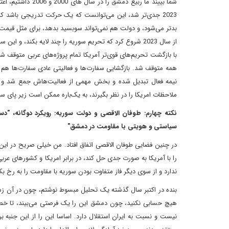
2023 جدی‌تر شد، این می‌توانست که یک حرکت تدریجی باشد 
بدتر می‌شود، و دولت هم نمی‌تواند سوبسید بدهد، برای مثل قیمت 
از سال 2023 شروع کرد که تحریم سوریه را چند لایه بکند، و این سوریه را فلج کرد. الآن فقط تحریم قیصر نیست و سه تحریم بزرگ و چند لایه وجود دارد.
با بازگشت تحریم‌های قوی‌تر آمریکا تمام پروژه‌های عربی متوقف ش
نیمه فعال تبدیل شده و بخش مهمی از فعالیت‌هاش جمع شد و دمش
ملاحظات امریکا را در نظر بگیرند، به یک‌باره ممکن است زیر پای سو
نکته چهارم: طوفان الاقصی و دولت سوریه: رویکرد دوگانه، "د
سیاستی و هویتی با مقاومت در دمشق"
در چنین فضایی طوفان الاقصی اتفاق افتاد. من خیلی صریح در ای
را با آمریکا به صورت جدی حل کند، در برابر امریکا و کشورهای عربی
ندارد و از سوی دیگر فاز متفاوت بودن سوریه با مقاومت را به رخ ب
بنده در اکتبر سال گذشته یک تحلیل مبسوط نوشتم، چون در آن 
هیچ حسابی نکنید، چون دمشق این را یک فرصتی می‌بیند، تا خص
نیست و نسبت به ایران استقلال دارد. اساسا این را از این جنبه