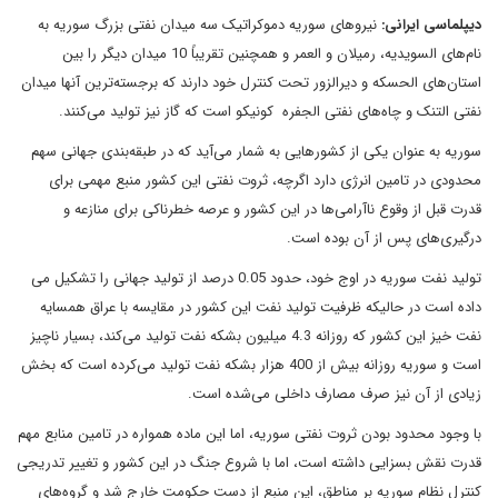
دیپلماسی ایرانی:
نیروهای سوریه دموکراتیک سه میدان نفتی بزرگ سوریه به
نام‌های السویدیه، رمیلان و العمر و همچنین تقریباً 10 میدان دیگر را بین
استان‌های الحسکه و دیرالزور تحت کنترل خود دارند که برجسته‌ترین آنها میدان
نفتی التنک و چاه‌های نفتی الجفره کونیکو است که گاز نیز تولید می‌کنند.
سوریه به عنوان یکی از کشورهایی به شمار می‌آید که در طبقه‌بندی جهانی سهم
محدودی در تامین انرژی دارد اگرچه، ثروت نفتی این کشور منبع مهمی برای
قدرت قبل از وقوع ناآرامی‌ها در این کشور و عرصه خطرناکی برای منازعه و
درگیری‌های پس از آن بوده است.
تولید نفت سوریه در اوج خود، حدود 0.05 درصد از تولید جهانی را تشکیل می
داده است در حالیکه ظرفیت تولید نفت این کشور در مقایسه با عراق همسایه
نفت خیز این کشور که روزانه 4.3 میلیون بشکه نفت تولید می‌کند، بسیار ناچیز
است و سوریه روزانه بیش از 400 هزار بشکه نفت تولید می‌کرده است که بخش
زیادی از آن نیز صرف مصارف داخلی می‌شده است.
با وجود محدود بودن ثروت نفتی سوریه، اما این ماده همواره در تامین منابع مهم
قدرت نقش بسزایی داشته است، اما با شروع جنگ در این کشور و تغییر تدریجی
کنترل نظام سوریه بر مناطق، این منبع از دست حکومت خارج شد و گروه‌های