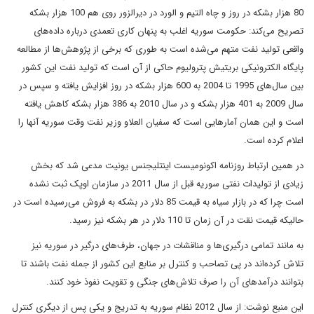
80 هزار بشکه در روز و چاه التیم و الورد در دیرالزور روی هم 100 هزار بشکه
تصریح می‌کند: حکومت سوریه اغلب به پنهان کاری تعمدی درباره داده‌های
واقعی تولید نفت متهم می‌شده است به طوری که برخی از پژوهش‌ها از مطالعه
پایگاه الکترونیکی بریتیش پترولیوم حاکی از آن است که تولید نفت این کشور
بین سال‌های 1995 تا 2004 به 600 هزار بشکه در روز افزایش یافته و سپس در
سال 2009 به 401 هزار بشکه و در سال 2010 به 386 هزار بشکه کاهش یافته
است و این همان آمارهایی است که سفیان العلاو وزیر نفت وقت سوریه آنها را
اعلام کرده است.
در همین ارتباط روزنامه اکونومیست اینتلیجنس یونیت مدعی شد که بخش
زیادی از تولیدات نفتی سوریه قبل از سال 2011 در سازمان اوپک ثبت نشده
است چرا که در بازار سیاه به قیمت 85 دلار در بشکه به فروش می‌رسیده است در
حالیکه قیمت نقت در آن زمان تا 110 دلار در هر بشکه نیز رسید.
به مانند تمامی درگیری‌ها و مناقشات در جهان، طرف‌های درگیر در سوریه نیز
تلاش کرده‌اند در پی تصاحب و کنترل بر منابع این کشور از جمله نفت باشند تا
بتوانند درآمدهای آن را صرف تلاش‌های جنگی و تقویت نفوذ خود کنند.
این منبع نوشت: از سال 2012 نظام سوریه به تدریج و یکی پس از دیگری کنترل