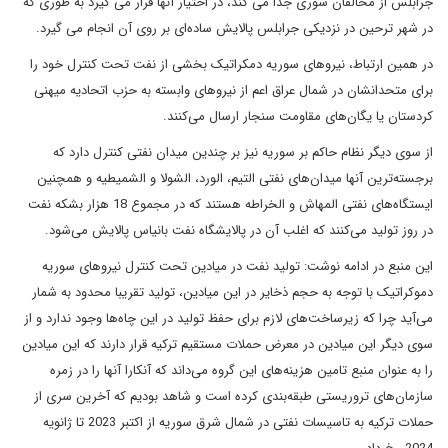
جرابلس از مخالفان سوری جدا می کند، در اختیار آنها قرار می گیرد به طوری که
در شهر ترحین در نزدیکی جرابلس پالایش ساده‌ای بر روی آن انجام می گیرد.
در همین ارتباط، نیروهای سوریه دمکراتیک بخشی از نفت تحت کنترل خود را
برای متحدانشان در شمال عراق اعم از نیروهای وابسته به حزب اتحادیه میهنی
کردستان یا یگان‌های مقاومت سنجار ارسال می‌کنند.
از سوی دیگر نظام حاکم بر سوریه نیز بر چندین میدان نفتی کنترل دارد که
برجسته‌ترین آنها میدان‌های نفتی التیم، الورد، الشولا و الشمیطیه و همچنین
ایستگاه‌های نفتی المهاش و الخراطه هستند که در مجموع 18 هزار بشکه نفت
در روز تولید می‌کنند که اغلب آن در پالایشگاه نفت بانیاس پالایش می‌شود.
این منبع در ادامه نوشت: تولید نفت در میادین تحت کنترل نیروهای سوریه
دموکراتیک با توجه به حجم ذخایر در این میادین، تولید تقریبا محدود به شمار
می‌آید چرا که زیرساخت‌های لازم برای حفظ تولید در این چاه‌ها وجود ندارد و از
سوی دیگر این میادین در معرض حملات مستقیم ترکیه قرار دارند که این میادین
را به عنوان منبع تامین هزینه‌های این گروه می‌داند که آنکارا آنها را در زمره
سازمان‌های تروریستی طبقه‌بندی کرده است و شاهد بودیم که آخرین سری از
حملات ترکیه به تاسیسات نفتی در شمال شرق سوریه از اکتبر 2023 تا ژانویه