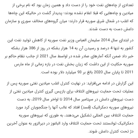
تعدادی از چاه‌های نفت خود را از دست داد و همین زمان بود که نام برخی از
میادین و چاه‌هایی که قبلا اعلام نشده بودند؛ پدیدار گشت در حالیکه این چاه‌ها
که اغلب در شمال شرق سوریه قرار دارند؛ میان گروه‌های مخالف سوری و سازمان
داعش دست به دست شدند.
در ابتدای سال 2014 سلیمان العباس وزیر نفت سوریه از کاهش تولید نفت این
کشور به تنها 4 درصد و رسیدن آن به 14 هزار بشکه در روز از 386 هزار بشکه
خبر داد ضمن آنکه آمارهای صادر شده در اواسط سال 2021 از جانب نظام حاکم بر
سوریه حکایت از این داشت که زیان بخش نفت در بازه زمانی از ماه مارس
2011 تا پایان سال 2020 بالغ بر 93 میلیارد دلار بوده است.
این گزارش در ادامه می‌افزاید: در نهایت کنترل اغلب میادین نفتی سوریه پس از
عملیات تحت حمایت نیروهای ائتلاف برای بازپس گیری کنترل میادین نفتی از
دست نیروهای داعش در سپتامبر سال 2014 تا اواخر سال 2019، به دست
نیروهای سوریه دمکراتیک (قسد) افتاد که غالب آنها را جنگجویان کرد مورد
حمایت ائتلاف بین المللی تشکیل می‌دهند، به طوری که نیروهای سوریه
دمکراتیک توانستند تحت حمایت ائتلاف وارد الباغوز در دیرالزور به عنوان آخرین
دژ تحت کنترل داعش شوند.