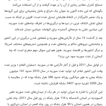
مسلح کنترل مقادیر زیادی از آن را بر عهده گرفتند و از آن استفاده می‌کنند
بگونه‌ای که این ماده اکنون به عنوان یک خراج و عامل پشتیبانی برای این گروه‌ها
و یک عنصر تاثیرگذار در ائتلاف‌هایشان تبدیل شده است؛ افزون بر اینکه به سبب
ایفای نقش ائتلاف غربی در نبردها و درگیری‌ها در اطراف چاه‌های نفت سوریه،
این میادین نفتی به عرصه‌ای گسترده برای اتهامات سیاسی مبدل شده‌اند.
بعد از گذشت 13 سال از ناآرامی‌های سوریه و شعله‌ور شدن درگیری در این کشور
و جابه‌جایی نیروهای حاکم بر چاه‌های نفت و همچنین تحریم‌های مختلف امریکا
و دیگر کشورها بر اقتصاد سوریه، هنوز هم این سوال مهم مطرح است که چه
کسانی از نفت سوریه سود می برند؟
در اوایل سال 2011 و قبل از آغاز ناآرامی ها در سوریه، «سفیان العلاو » وزیر نفت
وقت این کشور اعلام کرد تولید نفت سوریه در سال 2010 حدود 141 میلیون
بشکه یعنی به طور میانگین روزانه حدود 386 هزار بشکه بوده که در مقایسه با
سال 2009 تقریبا حدود 9407 بشکه افزایش داشته است.
این گزارش با اشاره به میزان تولید در هر یک از میدان‌های نفت سوریه نظیر
السویدیه در استان الحسکه با 116 هزار بشکه در روز قبل سال 2011، چاه نفتی
رمیلان در همین استان با 90 هزار بشکه در روز، چاه العمر در استان دیرالزور با