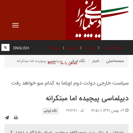
Toggle
vigation
صفحه نخست
درباره ما
عضویت
پیوند ها
ENGLISH
صفحه‌اصلی
اخبار
نگاه ایرانی
دیپلماسی پیچیده اما مبتکرانه
تماس با ما
RSS
سیاست خارجی دولت دوم اوباما به کدام سو خواهد رفت
دیپلماسی پیچیده اما مبتکرانه
۰۹ بهمن ۱۳۹۱ | ۱۴:۵۰
کد : ۱۹۱۲۱۲۱
نگاه ایرانی
یادداشتی از دکتر سید محمدکاظم سجادپور، استاد دانشگاه و تحلیل گر