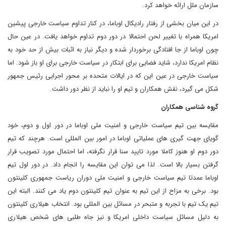
سازمان ملل ارائه خواهد کرد.
در این میان بخشی از رفتار رادیکال اوباما، در کنار تداوم سیاست خارجی پیشین
امریکا همراه با تغییر لحن احتمالا در دور دوم تداوم خواهد یافت. در عین حال
چون اوباما از جا افتادگی برخوردار شده و دیگر نیاز به اثبات بیش از حد خود به
نظام امریکا ندارد، شاید فضایی برای ابتکار در سیاست خارجی برای او باز شود. اما
سیاست خارجی در عین این که در ایالات متحده بر محور اجرایی رئیس جمهور
شکل می گیرد، نقش همکاران و تیم او را نباید از نظر دور داشت.
گروه شناسی همکاران
مقایسه بین تیم سیاست خارجی و امنیت ملی اوباما در دور اول و دوم، خود
گویای جهت گیری های عملیاتی اوباما در امور بین المللی است. هرچند که تیم
دور دوم او هنوز کاملا مورد تایید سنا قرار نگرفته، اما احتمال مورد تصویب قرار
گرفتن بسیار بالا است. لذا می توان این مقایسه را انجام داد. در دور اول تیم
اوباما عمدتا تیم سیاست خارجی و امنیت ملی دوران ریاست جمهوری کلینتون
بود. برخی به مزاح از این تیم به عنوان تیم کلینتون دوم یاد می کنند. البته این
تیم یک تیم با تجربه و متبحر در مسائل بین المللی بود. انتخاب هیلاری کلینتون
به دلیل مسائل سیاست داخلی امریکا و نیز جاه طلبی های شخص هیلاری