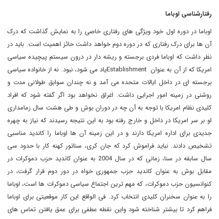
رفتارشناسی اوباما
اوباما در دوره اول خود ویژگی های رفتاری خاصی را به نمایش گذاشت که درک
آن ها برای درک رفتاری که در دوره دوم خواهد داشت حائز اهمیت است. باید در
نظر داشت که اوباما فردی برجسته و ریشه دار در درون سیستم پیچیده سیاسی
امریکا که از آن به عنوان
Establishment
یاد می شود، نبود. نه از خانواده سیاسی
برجسته ای در داخل ایالات متحده می آمد و نه چندان سوابق طولانی مدت و
روشنی در زمینه امور اجرایی داشت. اغراق نخواهد بود اگر گفته شود که افراد
کلیدی نظام امریکا با توجه به آن چه در دوران بوش و طی هشت سال زمامداری
او بر سر امریکا در داخل و خارج رفته بود به این نتیجه رسیدند که نیاز به چهره
جدیدی برای اداره امریکا دارند و در این زمینه آن ها اوباما را کاندید مناسبی
تشخیص دادند. نباید فراموش کرد که جان کری، سناتور کهنه کار با حدود سی
سال سابقه در سنا، زمانی که در سال 2004 به عنوان کاندید حزب دموکرات در
مقابل بوش به عنوان کاندید حزب جمهوری خواه در دور دوم قرار گرفت، در
کنوانسیون حزب دموکرات، که مهم ترین اجتماع سیاسی دموکرات ها است، اوباما
را به عنوان سخنران کلیدی انتخاب کرد. فی الواقع این کار موقعیتی برای اوباما
فراهم کرد تا بیشتر شناخته شود واین نقطه عطفی برای عمق یافتن تماس های