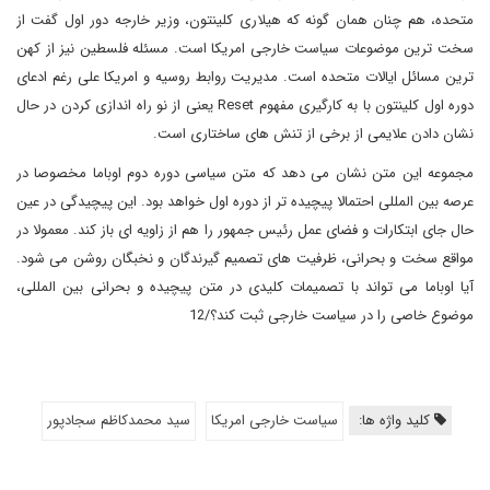
متحده، هم چنان همان گونه که هیلاری کلینتون، وزیر خارجه دور اول گفت از
سخت ترین موضوعات سیاست خارجی امریکا است. مسئله فلسطین نیز از کهن
ترین مسائل ایالات متحده است. مدیریت روابط روسیه و امریکا علی رغم ادعای
دوره اول کلینتون با به کارگیری مفهوم
Reset
یعنی از نو راه اندازی کردن در حال
نشان دادن علایمی از برخی از تنش های ساختاری است.
مجموعه این متن نشان می دهد که متن سیاسی دوره دوم اوباما مخصوصا در
عرصه بین المللی احتمالا پیچیده تر از دوره اول خواهد بود. این پیچیدگی در عین
حال جای ابتکارات و فضای عمل رئیس جمهور را هم از زاویه ای باز کند. معمولا در
مواقع سخت و بحرانی، ظرفیت های تصمیم گیرندگان و نخبگان روشن می شود.
آیا اوباما می تواند با تصمیمات کلیدی در متن پیچیده و بحرانی بین المللی،
موضوع خاصی را در سیاست خارجی ثبت کند؟/12
کلید واژه ها:
سیاست خارجی امریکا
سيد محمدكاظم سجادپور