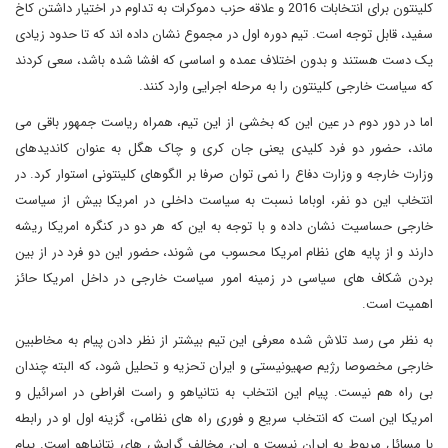
کلینتون برای انتخابات 2016 و علاقه حزب دموکرات به تداوم در اختیار داشتن کاخ
سفید، قابل توجه است. تیم دوره اول در مجموع نشان داده اند که تا حدود زیادی
یک دست هستند و بدون اختلاف عمده و اساسی که افشا شده باشد، سعی کردند
که سیاست خارجی کلینتون را به مرحله اجرایی وارد کنند.
اما در دور دوم در عین این که بخشی از این تیم، همراه ریاست جمهور باقی می
ماند، حضور دو فرد کلیدی یعنی جان کری و چاک هگل به عنوان کاندیدهای
وزارت خارجه و وزارت دفاع را نمی توان صرفا بر الگوهای کلینتونی استوار کرد. در
انتخاب این دو نفر، اوباما نسبت به سیاست داخلی در امریکا بیش از سیاست
خارجی حساسیت نشان داده و با توجه به این که هر دو در کنگره امریکا ریشه
دارند و از پایه های نظام امریکا محسوب می شوند، حضور این دو فرد در از بین
بردن شکاف های سیاسی در زمینه امور سیاست خارجی در داخل امریکا حائز
اهمیت است.
به نظر می رسد تلاش شده معرفی این تیم بیشتر از نظر دادن پیام به مخاطبین
خارجی مخصوصا رژیم صهیونیستی و ایران تحزیه و تحلیل شود، که البته چندان
بی راه هم نیست. پیام این انتخاب به نتانیاهو و راست افراطی در اسرائیل و
امریکا این است که انتخاب سریع و فوری راه های نظامی، گزینه اول او در رابطه
با مسائل مربوط به ایران نیست و این مخالف گرایش های نتانیاهو است. پیام