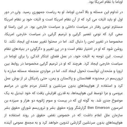
اوباما با نظام امریکا بود.
در تداوم این مسئله و بالا آمدن اوباما، او به ریاست جمهوری رسید. ولی در دور
اول او باید اثبات می کرد که از آن نظام امریکا است و اثبات خود بر نظام امریکا
مستلزم نوعی رفتار در سیاست داخلی و سیاست خارجی بود. در این راستا او
سعی کرد که نوعی تعمیر گرایی و ترمیم گرایی در سیاست خارجی امریکا،
مخصوصا در تغییر لحن را دنبال کند. اما در محتوا تغییر عمده ای ایجاد نکند. تا
روشن شود که او در اختیار نظام است و در پی تغییر و دگرگونی در بنیادهای نظام
نیست. این توجه به اثبات خود، در عمل فضای ابتکار اندکی را برای اوباما در
سیاست خارجی ایجاد کرد. هرچند که او در ترمیم گرایی مخصوصا در روابط بین
اروپا و متحدان توانست تحول ایجاد کند، اما در مواردی منجمله مسئله مبارزه با
تروریسم در محدوده افغانستان و پاکستان و یمن، حتی رادیکال تر از بوش عمل
کرد و استفاده از هواپیماهای بدون سرنشین و کشتار مردم عادی در مراسم
عروسی و عزا توسط این هواپیماها، به قدری افزایش یافت که خود تبدیل به یک
موضوع جدی شد. به گونه ای که در بیست و سوم ژانویه دو هزار و سیزده بن
امرسون
Ben Emerson
گزارشگر ویژه حقوق بشر و تروریسم شورای حقوق بشر
سازمان ملل اعلام داشت که در خصوص نقض حقوق در روند استفاده از
هواپیماهای بدون سرنشین گزارشی تدوین خواهد کرد و به مجمع عمومی آینده