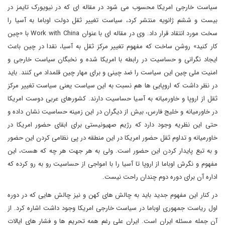
سیاست خارجی امریکا محسوب می شود در مقاله ای که در نیویورک تایمز در
بیست و ششم ژانویه منتشر کرد، سیاست تغییر ثقل دولت اوباما به آسیا را
سخت مورد انتقاد قرار داد. وی در مقاله ای با عنوان
Work with China
با «چین
کار کنید» روشن ساخت که مفهوم تغییر مرکز ثقل به آسیا، نقدا در چین باعث
ایجاد نگرانی و حساسیت در رابطه با امریکا شده و نخبگان سیاست خارجی و
امنیت ملی چین این سیاست را ضد چینی و برای مهار چین قلمداد می کنند. باید
در نظر داشت که اروپایی ها هم نسبت به این سیاست یعنی سیاست تغییر مرکز
ثقل از اروپا و خاورمیانه به آسیا حساسیت دارند. کشورهای عربی دوست امریکا
در خاورمیانه و خلیج فارس، بیش از دیگران در این زمینه حساسیت نشان داده و
حتی این نظریه وجود دارد که رژیم صهیونیستی برای ابقای حضور امریکا در
خاورمیانه و تداوم ثقل حضور امریکا در این منطقه در پی نظامی کردن این حضور
و به تبع پایدار کردن این حضور است. ولی به هر جهت هر چه که هست، این
مفهوم و نگرش اوباما از اروپا تا آسیا را با امواجی از حساسیت رو به رو کرده که
اداره آن برای دوره دوم چندان راحت نیست.
در کنار این مفهوم جدید باید به چالش های کهن و نیز چالش هایی که در دوره
اول ریاست جمهوری اوباما در سیاست خارجی امریکا وجود داشت اشاره کرد. از
آن جمله مسئله ایران است. ایران علی رغم همه تحریم ها و فشار های ایالات