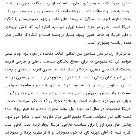
به این صورت که تمام رفتارهای اصلی سیاست خارجی امریکا به نحوی در مباحث
مربوط به فعل و انفعالات داخلی ریشه داشته که عمده ترین و برجسته ترین آن
بحث منازعه اعراب و اسرائیل و پیوند های داخلی رژیم صهیونیستی با کنگره
امریکا است. حتی در مورد مسئله ایران نیز باید اشاره کرد که نقش نیروهای
داخلی امریکا به خاطر همین پیوند بسیار برجسته است و کنگره از چالش های
عمده ریاست جمهوری است.
اما فراتر از آن، در متن سیاسی بین المللی، ایالات متحده در دوره دوم اوباما سعی
خواهد کرد که مفهومی که برای اجماع نخبگان سیاست داخلی و خارجی امریکا
برجسته است یعنی رهبری امریکا را دنبال کند. اما رهبری امریکا در دنیای پیچیده
کنونی امر چندان راحتی نیست. اوباما در دوره دوم در زمینه اعمال رهبری در دنیا
با متن متفاوتی رو به رو خواهد بود. در دوره اول، به خاطر حساسیت جهانیان
نسبت به رفتار بوش، پذیرش و مقبولیت اوباما بیشتر بود. اما مقبولیت و پذیرش
جهانی در دور دوم متفاوت است. به علاوه تحولاتی که در فکر سیاست خارجی
امریکا مخصوصا در سال آخر دوره اول اوباما مطرح شده و مفاهیم ایجاد شده
تحت تاثیر این تحولات، عمدتا مفهوم تغییر مرکز ثقل به آسیا را شامل می شود،
چالش های ویژه ای را برای سیاست خارجی امریکا ایجاد کرده است. کافی است
اشاره کنیم که آقای ژوزف نای که خود دموکرات و از از نظریه پردازان دموکرات