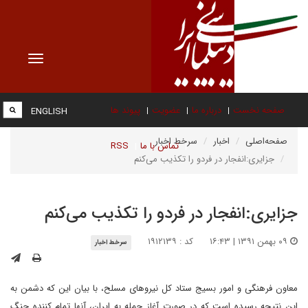
Toggle
vigation
صفحه نخست
درباره ما
عضویت
پیوند ها
ENGLISH
صفحه‌اصلی
اخبار
سرخط اخبار
تماس با ما
RSS
جزایری:انفجار در فردو را تکذیب می‌کنم
جزایری:انفجار در فردو را تکذیب می‌کنم
۰۹ بهمن ۱۳۹۱ | ۱۶:۴۳
کد : ۱۹۱۲۱۳۹
سرخط اخبار
معاون فرهنگی و امور بسیج ستاد کل نیروهای مسلح، با بیان این که دشمن به
این نتیجه رسیده است که در صورت آغاز حمله به ایران، آنها تمام کننده جنگ