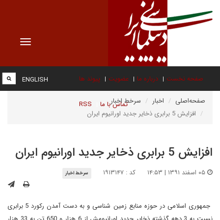
Toggle
vigation
صفحه نخست
درباره ما
عضویت
پیوند ها
ENGLISH
صفحه‌اصلی
اخبار
سرخط اخبار
تماس با ما
RSS
افزایش 5 برابری ذخایر جدید اورانیوم ایران
افزایش 5 برابری ذخایر جدید اورانیوم ایران
۰۵ اسفند ۱۳۹۱ | ۱۴:۵۳
کد : ۱۹۱۳۱۴۷
سرخط اخبار
جمهوری اسلامی در حوزه منابع زمین شناسی و به دست آمدن رکورد 5 برابری
نسبت به 3 دهه گذشته ذخایر جدید اورانیومش از 6 هزار و 650 تن به 33 هزار