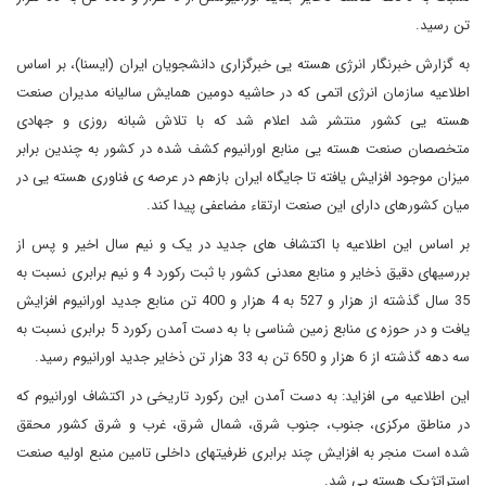
تن رسید.
به گزارش خبرنگار انرژی هسته یی خبرگزاری دانشجویان ایران (ایسنا)، بر اساس
اطلاعیه سازمان انرژی اتمی که در حاشیه دومین همایش سالیانه مدیران صنعت
هسته یی کشور منتشر شد اعلام شد که با تلاش شبانه روزی و جهادی
متخصصان صنعت هسته یی منابع اورانیوم کشف شده در کشور به چندین برابر
میزان موجود افزایش یافته تا جایگاه ایران بازهم در عرصه ی فناوری هسته یی در
میان کشورهای دارای این صنعت ارتقاء مضاعفی پیدا کند.
بر اساس این اطلاعیه با اکتشاف های جدید در یک و نیم سال اخیر و پس از
بررسیهای دقیق ذخایر و منابع معدنی کشور با ثبت رکورد 4 و نیم برابری نسبت به
35 سال گذشته از هزار و 527 به 4 هزار و 400 تن منابع جدید اورانیوم افزایش
یافت و در حوزه ی منابع زمین شناسی با به دست آمدن رکورد 5 برابری نسبت به
سه دهه گذشته از 6 هزار و 650 تن به 33 هزار تن ذخایر جدید اورانیوم رسید.
این اطلاعیه می افزاید: به دست آمدن این رکورد تاریخی در اکتشاف اورانیوم که
در مناطق مرکزی، جنوب، جنوب شرق، شمال شرق، غرب و شرق کشور محقق
شده است منجر به افزایش چند برابری ظرفیتهای داخلی تامین منبع اولیه صنعت
استراتژیک هسته یی شد.