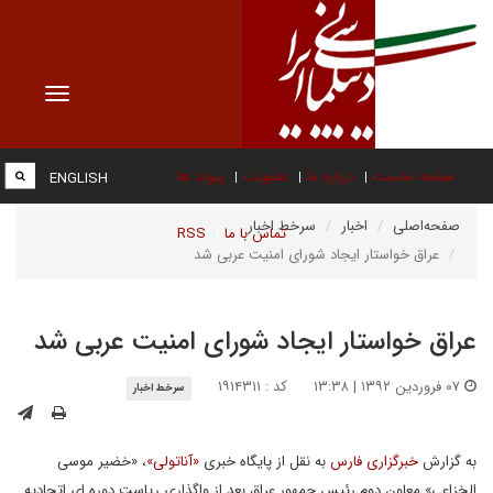
Toggle
vigation
صفحه نخست
درباره ما
عضویت
پیوند ها
ENGLISH
صفحه‌اصلی
اخبار
سرخط اخبار
تماس با ما
RSS
عراق خواستار ایجاد شورای امنیت عربی شد
عراق خواستار ایجاد شورای امنیت عربی شد
۰۷ فروردین ۱۳۹۲ | ۱۳:۳۸
کد : ۱۹۱۴۳۱۱
سرخط اخبار
به گزارش
خبرگزاری فارس
به نقل از پایگاه خبری
«آناتولی»
، «خضیر موسی
الخزاعی» معاون دوم رئیس جمهور عراق بعد از واگذاری ریاست دوره ای اتحادیه