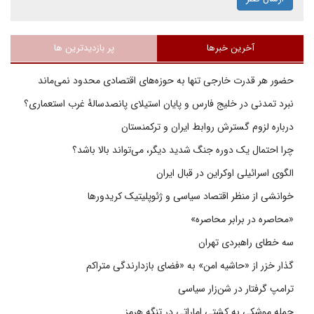
آخرین خبرها
پر بازدیدترین ها
حضور هر قدرت خارجی تنها به حوزه‌های اقتصادی محدود نمی‌ماند
نبرد تمدنی در خلیج فارس و پایان استیلای پانصدسالۀ غرب استعماری؟
درباره لزوم گسترش روابط ایران و ترکمنستان
چرا احتمال یک دوره جنگ شدید دیگر، می‌تواند بالا باشد؟
الگوی اسرائیلی اوکراین در قبال ایران
خوانشی از منظر اقتصاد سیاسی و ژئوپلیتیک کریدورها
«محاصره در برابر محاصره»
سه خطای راهبردی تهران
گذار خزر از «حاشیه امن» به «فضای بازدارندگی متراکم
ترامپ گرفتار در شن‌زار سیاسی
حمله موشکی به کشتی اماراتی در تنگه هرمز