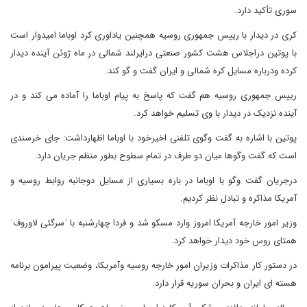
سوری تأکید دارد.
کری در دیدار با رییس جمهوری روسیه همچنین یاداوری کرد اوباما امیدوار است
با پوتین دراجلاس هشت کشور صنعتی درایرلند شمالی در ماه ژوئن آینده دیدار
کرده ودرباره مسایل کره شمالی و ایران گفت و گو کند.
رییس جمهوری روسیه هم گفت که پاسخ به پیام اوباما را آماده می کند و در
آینده نزدیک در دیدار با وی تسلیم خواهد کرد.
پوتین با اشاره به گفت وگوی تلفنی اخیرخود با اوباما اظهارداشت: جای خرسندی
است که گفت وگوها میان دو طرف در تمام سطوح بطور منظم جریان دارد.
درجریان گفت وگو با اوباما در باره بسیاری از مسایل دوجانبه روابط روسیه و
آمریکا مذاکره و تبادل نظر کردیم.
وزیر امور خارجه آمریکا امروز وارد مسکو شد و فردا چهارشنبه با ˈسرگئی لاوروفˈ
همتای روس خود دیدار خواهد کرد.
در دستور کار مذاکرات وزیران امور خارجه روسیه وآمریکا، وضعیت پیرامون برنامه
هسته ای ایران و بحران سوریه قرار دارد.