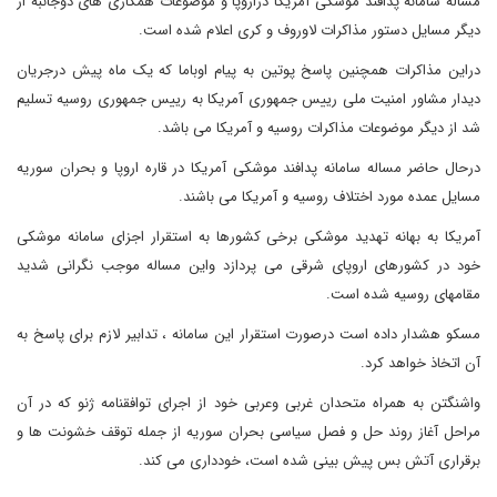
مساله سامانه پدافند موشکی آمریکا دراروپا و موضوعات همکاری های دوجانبه از
دیگر مسایل دستور مذاکرات لاوروف و کری اعلام شده است.
دراین مذاکرات همچنین پاسخ پوتین به پیام اوباما که یک ماه پیش درجریان
دیدار مشاور امنیت ملی رییس جمهوری آمریکا به رییس جمهوری روسیه تسلیم
شد از دیگر موضوعات مذاکرات روسیه و آمریکا می باشد.
درحال حاضر مساله سامانه پدافند موشکی آمریکا در قاره اروپا و بحران سوریه
مسایل عمده مورد اختلاف روسیه و آمریکا می باشند.
آمریکا به بهانه تهدید موشکی برخی کشورها به استقرار اجزای سامانه موشکی
خود در کشورهای اروپای شرقی می پردازد واین مساله موجب نگرانی شدید
مقامهای روسیه شده است.
مسکو هشدار داده است درصورت استقرار این سامانه ، تدابیر لازم برای پاسخ به
آن اتخاذ خواهد کرد.
واشنگتن به همراه متحدان غربی وعربی خود از اجرای توافقنامه ژنو که در آن
مراحل آغاز روند حل و فصل سیاسی بحران سوریه از جمله توقف خشونت ها و
برقراری آتش بس پیش بینی شده است، خودداری می کند.