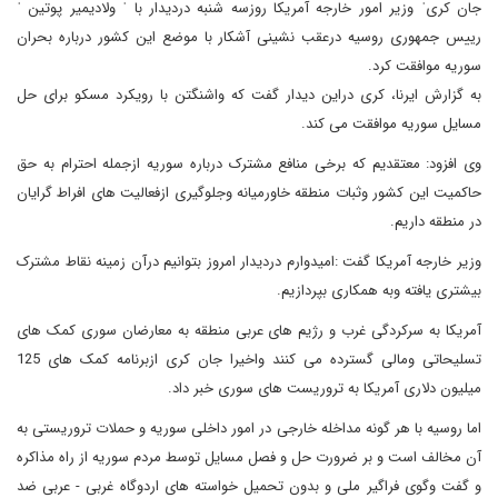
جان کریˈ وزیر امور خارجه آمریکا روزسه شنبه دردیدار با ˈ ولادیمیر پوتین ˈ
رییس جمهوری روسیه درعقب نشینی آشکار با موضع این کشور درباره بحران
سوریه موافقت کرد.
به گزارش ایرنا، کری دراین دیدار گفت که واشنگتن با رویکرد مسکو برای حل
مسایل سوریه موافقت می کند.
وی افزود: معتقدیم که برخی منافع مشترک درباره سوریه ازجمله احترام به حق
حاکمیت این کشور وثبات منطقه خاورمیانه وجلوگیری ازفعالیت های افراط گرایان
در منطقه داریم.
وزیر خارجه آمریکا گفت :امیدوارم دردیدار امروز بتوانیم درآن زمینه نقاط مشترک
بیشتری یافته وبه همکاری بپردازیم.
آمریکا به سرکردگی غرب و رژیم های عربی منطقه به معارضان سوری کمک های
تسلیحاتی ومالی گسترده می کنند واخیرا جان کری ازبرنامه کمک های 125
میلیون دلاری آمریکا به تروریست های سوری خبر داد.
اما روسیه با هر گونه مداخله خارجی در امور داخلی سوریه و حملات تروریستی به
آن مخالف است و بر ضرورت حل و فصل مسایل توسط مردم سوریه از راه مذاکره
و گفت وگوی فراگیر ملی و بدون تحمیل خواسته های اردوگاه غربی - عربی ضد