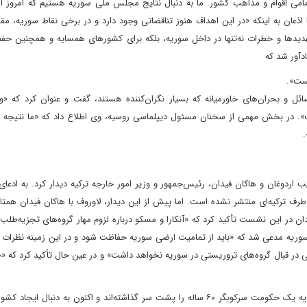
مامی اقوام و مذاهب کشور. ما به دنبال نتایج مجلس ملی سوریه هستیم که امروز آغ
ان به اینکه «در این اهداف هنوز تناقضاتی وجود دارد و در برخی نقاط سوریه، مقا
 تهدیدها و خطرات نه‌تنها در داخل سوریه، بلکه برای کشورهای همسایه و همچنین حف
دآور شد که
است».
ئل و بحران‌های خاورمیانه که بسیار نگران‌کننده هستند، گفت و عنوان کرد که «
ست». در بخش مهمی از سخنان مسئول دیپلماسی روسیه، وی اطلاع داد که «ما نتیجه 
.
ردوغان و هاکان فیدان، رئیس‌جمهور و وزیر امور خارجه ترکیه دیدار کرد. به ادعای
رف ترکیه‌ای منتشر نشده است. اما پیش از این دیدار، لاوروف با هاکان فیدان همتای
 این نشست تأکید کرد که «آنکارا و مسکو درباره لزوم مهار گروه‌های تجزیه‌طلب 
ر سوریه مدعی شد که «باید از تمامیت ارضی سوریه حفاظت شود و در این زمینه نظرات 
حی در قبال گروه‌های تروریستی در سوریه نخواهد داشت» و در عین حال تأکید کرد که 
فیدان با بیان تحولات داخلی سوریه خاطرنشان کرد که «مردم سوریه یک حکومت سرکوبگر ۶۰ ساله را پشت سر گذاشته‌اند و اکنون به دنبا