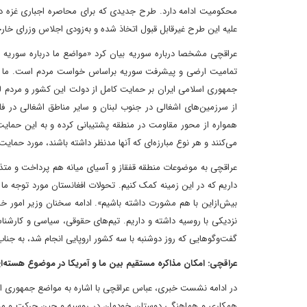
محکومیت ادامه دارد. طرح جدیدی که برای محاصره اجباری غزه 
علیه این طرح غیرقابل قبول اتخاذ شده و به‌زودی اجلاس وزرای خا
عراقچی مشخصا درباره سوریه بیان کرد «مواضع ما درباره سوری
تمامیت ارضی و پیشرفت سوریه براساس خواست مردم است. ما از صل
جمهوری اسلامی ایران بر حمایت کامل از دولت این کشور و مردم 
از سرزمین‌های اشغالی در جنوب لبنان و سایر مناطق اشغالی در فل
همواره از محور مقاومت در منطقه پشتیبانی کرده و به این حمایت ا
می‌کنند و هر نوع مبارزه‌ای که آنها مدنظر داشته باشند، مورد حما
عراقچی به موضوعات منطقه قفقاز و آسیای میانه هم پرداخت و متذک
داریم که در این زمینه کمک کنیم. تحولات افغانستان مورد توجه ما 
بیش‌از‌این با هم مشورت داشته باشیم». ادامه سخنان وزیر امور خ
نزدیکی با روسیه داشته و داریم. تیم‌های حقوقی، سیاسی و کارشناس
گفت‌وگوهایی که روز دوشنبه با سه کشور اروپایی انجام شد، به جنا
عراقچی: امکان مذاکره مستقیم بین ما و آمریکا در موضوع هسته‌ا
در ادامه نشست خبری، عباس عراقچی با اشاره به مواضع جمهوری اسلا
همکاری و هماهنگی دوستان خودمان در روسیه و چین حرکت و مواضع