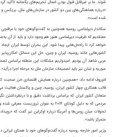
شوند. ما بر غیرقابل قبول بودن اعمال تحریم‌های یکجانبه تأکید کرده 
«درباره هماهنگی‌های بین دو کشور در سازمان‌های ملل، بریکس و شا
شده است».
سکاندار دیپلماسی روسیه همچنین به گفت‌وگوهای خود با عراقچی د
معتقدیم که ظرفیت دیپلماسی هنوز هم وجود دارد و باید از آن به‌ص
خواهد کرد تا راه‌حل‌هایی پیدا شود. این بحران توسط ایران ایج
کشورهایی مانند روسیه، ایران و چین، حل این مسائل امکان‌پذیر ن
عربی شاهد آن بودیم. امیدواریم مشکلات این منطقه براساس تصمی
سوریه و لبنان نیز باید تصمیمات سازمان ملل به مرحله اجرا درآید».
لاوروف ادامه داد: «همچنین درباره همایش اقتصادی خزر صحبت کر
قالب همکاری چهار کشور ایران، روسیه، چین و پاکستان فعالیت می‌ک
متعادل کشور ایران که براساس برداشت دقیق و با درنظرداشتن نگر
مردمی که به دلیل کودتای ۲۰۱۴ به عنوان ت
تحولات میان روس‌ها و آمریکا درباره اوکراین نیز گفت که «رویداد
متمرکز باشد».
وزیر امور خارجه روسیه درباره گفت‌وگوهای خود با همتای ایرانی د