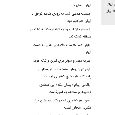
تای ایرانی
ایران اعمال کرد
خود، وارد تهران شد. وزیر امور خارجه روسیه آخرین بار اول آبان‌ماه ۱۴۰۲ با هدف شرکت در نشست وزرای خارجه سازوکار منطقه‌ای مشورتی «۳+۳» برای
بسنت مدعی شد: به زودی شاهد توافق با
ایران خواهیم بود
اسحاق دار: امیدواریم توافق مکه به ثبات در
منطقه کمک کند
پایان عمر ۵۰ ساله دلارهای نفتی به دست
ایران
عبرت مصر و سوئز برای ایران و تنگه هرمز
اردوغان: پیمان سه‌جانبه با عربستان و
پاکستان علیه هیچ کشوری نیست
زاکانی: پیام «پیمان مکه» بی‌اعتمادی
کشورهای منطقه به آمریکاست
یمن: هر کشوری که در کنار عربستان قرار
بگیرد، متجاوز است