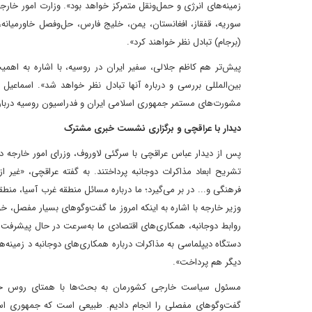
زمینه‌های انرژی و حمل‌ونقل متمرکز خواهد بود». وزارت امور خارج
سوریه، قفقاز، افغانستان، یمن، خلیج فارس، حل‌وفصل خاورمیانه،
(برجام) تبادل نظر خواهند کرد».
پیش‌تر هم کاظم جلالی، سفیر ایران در روسیه، با اشاره به اهمی
بین‌المللی بررسی و درباره آنها تبادل نظر خواهد شد». اسماعیل
مشورت‌های مستمر جمهوری اسلامی ایران و فدراسیون روسیه درباره 
دیدار با عراقچی و برگزاری نشست خبری مشترک
پس از دیدار عباس عراقچی با سرگئی لاوروف، وزرای امور خارجه
تشریح ابعاد مذاکرات دوجانبه پرداختند. به گفته عراقچی، «غیر 
فرهنگی و... در بر می‌گیرد؛ ما درباره مسائل منطقه غرب آسیا، منطق
وزیر خارجه با اشاره به اینکه امروز ما گفت‌وگوهای بسیار مفصل، خ
روابط دوجانبه، همکاری‌های اقتصادی ما به‌سرعت در حال پیشرفت
دستگاه دیپلماسی به مذاکرات درباره همکاری‌های دو‌جانبه د زمینه‌
دیگر هم پرداخت».
مسئول سیاست خارجی کشورمان به بحث‌ها با همتای روس خود د
گفت‌وگوهای مفصلی را انجام دادیم. طبیعی است که جمهوری اس