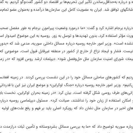
و درباره به‌حداقل‌رساندن تأثیر این تحریم‌ها بر اقتصاد دو کشور گفت‌وگو کردیم. به گفت
نگهای توافق شد. ایران به عضویت کامل این سازمان‌ها درآمده و به‌عنوان عضو تمام‌عی
رباره برجام اشاره کرد و گفت: «ما درمورد وضعیت پیرامون برجام به طور مفصل صحب
ورت مؤثر استفاده کرد، بدون تهدیدها و توسل به زور. روسیه به این موضوع امیدوار 
اد نشده است». وزیر امور خارجه روسیه درباره مسائل داخلی سوریه، مدعی شد که «بد
یست. فشار و ایجاد نزاع از خارج از کشور در منطقه غیرقابل قبول است، موضوعی که م
مات شورای امنیت سازمان ملل حل‌وفصل شود». دیپلمات ارشد روس افزود که «در زمی
دیم که کشورهای ساحلی مسائل خود را در این نشست بررسی کردند. در زمینه افغانستا
نیم». وزیر امور خارجه روسیه درباره «جنگ اوکراین» و موضع ایران نیز این با قدردان
انی‌های طرف روسی شکل گرفته است، بیان کرد: «در زمینه بحران اوکراین، نخست باید
روریست معرفی شده و امکان استفاده از زبان خود را نداشتند، صیانت کرد». مسئول دیپلماسی روسیه دربار
های اخیر در سازمان ملل نشان داد که رویکرد اصلی باید بر فهم و رفع علت‌های اولیه 
رباره سوریه توضیح داد که «ما به بررسی مسائل بشردوستانه و تأمین ثبات درازمدت د