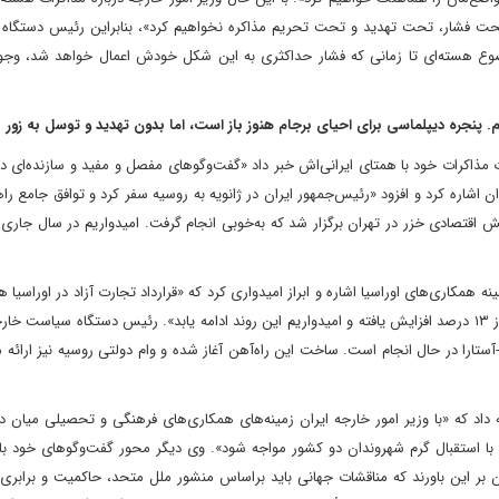
تحت فشار، تحت تهدید و تحت تحریم مذاکره نخواهیم کرد»، بنابراین رئیس دستگاه 
ضوع هسته‌ای تا زمانی که فشار حداکثری به این شکل خودش اعمال خواهد شد، وجو
دیم. پنجره دیپلماسی برای احیای برجام هنوز باز است، اما بدون تهدید و توسل به زور
ذاکرات خود با همتای ایرانی‌اش خبر داد «گفت‌وگوهای مفصل و مفید و سازنده‌ای دا
ن اشاره کرد و افزود «رئیس‌جمهور ایران در ژانویه به روسیه سفر کرد و توافق جامع را
ش اقتصادی خزر در تهران برگزار شد که به‌خوبی انجام گرفت. امیدواریم در سال جار
مکاری‌های اوراسیا اشاره و ابراز امیدواری کرد که «قرارداد تجارت آزاد در اوراسیا ه
اجرا شود». به ادعای لاوروف، «تبادلات تجاری ایران و روسیه بیش از ۱۳ درصد افزایش یافته و امیدواریم این روند ادامه یابد». رئیس دستگاه س
آستارا در حال انجام است. ساخت این راه‌آهن آغاز شده و وام دولتی روسیه نیز ارائه 
داد که «با وزیر امور خارجه ایران زمینه‌های همکاری‌های فرهنگی و تحصیلی میان د
 با استقبال گرم شهروندان دو کشور مواجه شود». وی دیگر محور گفت‌وگوهای خود با 
ان بر این باورند که مناقشات جهانی باید براساس منشور ملل متحد، حاکمیت و برابر