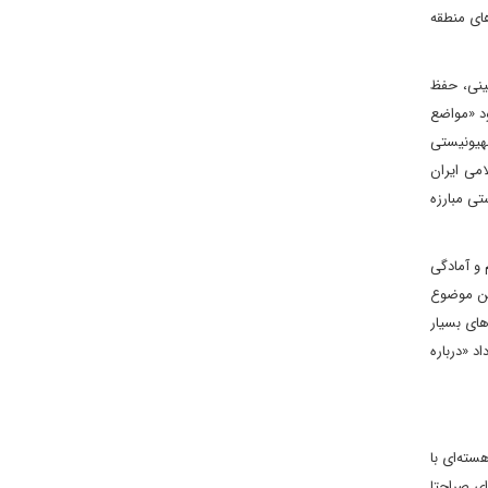
ای منطقه
ینی، حفظ
د «مواضع
هیونیستی
امی ایران
تی مبارزه
 و آمادگی
این موضوع
های بسیار
د «درباره
سته‌ای با
ی صراحتا