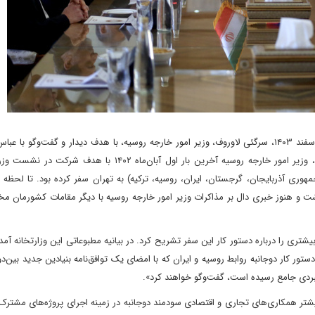
بعدازظهر دیروز سه‌شنبه ۲۵ فوریه برابر با هفتم اسفند ۱۴۰۳، سرگئی لاوروف، وزیر امور خارجه روسیه، با هدف دیدار و گفت‌وگو
همتای ایرانی خود، وارد تهران شد. به گزارش شرق و نوشته ایرنا، وزیر امور خارجه روسیه آخرین بار اول آبان‌ماه ۲
وب قفقاز (ارمنستان، جمهوری آذربایجان، گرجستان، ایران، روسیه، ترکیه) به تهران سفر کرده بود. تا لحظ
شت و هنوز خبری دال بر مذاکرات وزیر امور خارجه روسیه با دیگر مقامات کشورمان مخ
تری را درباره دستور کار این سفر تشریح کرد. در بیانیه مطبوعاتی این وزارتخانه آمد
شتر همکاری‌های تجاری و اقتصادی سودمند دوجانبه در زمینه اجرای پروژه‌های مشترک