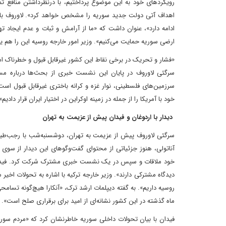
رویکردهای خود به این موضوع پرداختیم، با درنظرداشتن منافع ت
اهداف آتی دولت جدید سوریه را مشخص خواهد کرد». لاوروف با اذع
ادامه دارد»، عنوان داشت که «ما از آرامش و ثبات و عدم ایجاد
ارضی سوریه حمایت می‌کنیم». وزیر امور خارجه روسیه این را هم یا
«فشار و تحریک در برخی نقاط این کشور غیرقابل قبول و خطرناک 
سرگئی لاوروف در پایان این نشست خبری از بحث‌ها درباره مسا
سرزمین‌های فلسطینی، نوار غزه و کرانه باختری غیرقابل قبول ا
خود با آمریکا را از جمله در زمینه اوکراین در اختیار ایران قرار دادیم»
دیدار با اردوغان و فیدان پیش از عزیمت به تهران
سرگئی لاوروف پیش از عزیمت به تهران، دوشسنبه‌شب با رجب‌طیب ا
آناتولی، هنوز جزئیاتی از محتوای گفت‌وگوهای این دیدار از سوی ط
خود ملاقات و سپس در یک نشست خبری مشترک شرکت کرد. فیدان در
دیدگاه مشترکی دارند». وزیر خارجه ترکیه با اشاره به تحولات اخی
روسیه داریم». به گفته دیپلمات ارشد ترک، «آنکارا هیچ‌گونه تسام
ماه گذشته در این کشور نشانه‌ای از امید برای برقراری صلح است».