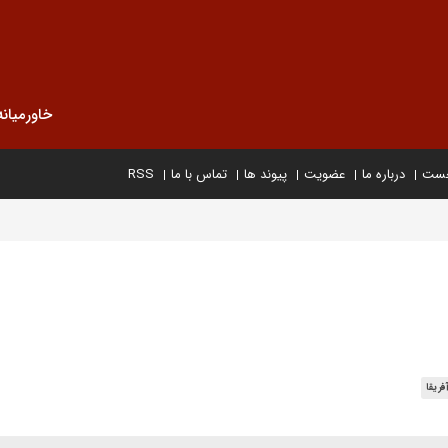
خاورمیانه
خست
درباره ما
عضویت
پیوند ها
تماس با ما
RSS
فریقا