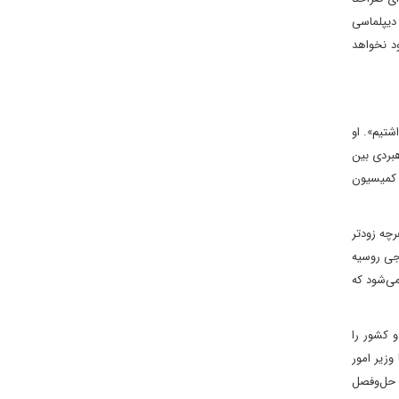
دیپلماسی
د نخواهد
شتیم». او
هبردی بین
ی کمیسیون
رچه زودتر
یاست خارجی روسیه
می‌شود که
و کشور را
وزیر امور
ی حل‌وفصل