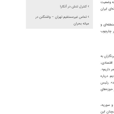
مله وضعیت
کنترل تنش در آنکارا
‌ای ایران
تماس غیرمستقیم تهران – واشنگتن در
میانه بحران
نطقه‌ای و
در چارچوب
گاران به
 اقتصادی،
ر داریم».
م. درباره
د». رئیس
 حوزه‌های
و سوریه،
چنان این