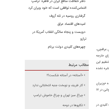
دفتر حفاظت منافع ایران در قاهره: ترامپ
التماس‌کننده توافقی است که خود ویران کرد
گرفتاری روسیه در تله آزوف
امیدهای اقتصاد عراق
دویست و پنجاه سالگی انقلاب آمریکا در
ترازو
چهره‌های کلیدی دولت برنام
 با عباس عراقچی،
۱۴۰ با هدف شرکت در نشست وزرای خارجه
ه تنظیم این
مطالب مرتبط
ابره نشده
«آستانه» در آستانه شکست؟!
ه «وزیران
کار ظریف و نوبخت جنبه انتخاباتی ندارد
امور خارجه دو کشور ایران و روسیه در تهران به طور مفصل درباره دستور کار دوجانبه روابط روسیه و ایران که با امضای یک توافق‌نامه بنیادین جدید بین‌دولتی در ۱۷
چراغ سبز تهران و چراغ خاموش ترامپ
 کلیدی در
تکاپوها در دوحه