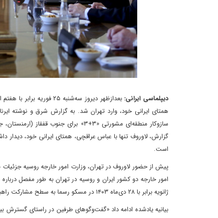
دیپلماسی ایرانی:
سازوکار منطقه‌ای مشورتی «۳+۳» برای جن
گزارش، لاوروف تنها با عباس عراقچی، همتای ایرانی خود، دیدار دا
است.
پیش از حضور لاوروف در تهران، وزارت امور خارجه روسیه جزئیات بیش
ژانویه برابر با ۲۸ دی‌ماه ۱۴۰۳ در مسکو رسما به سطح مشارکت راهبردی جامع رسیده است، گفت‌وگو خواهند کرد».
بیانیه یادشده ادامه داد «گفت‌وگوهای طرفین در راستای گسترش بی