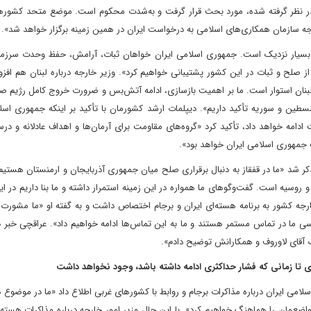
در نظر گرفته شده، مورد بحث قرار گرفت و به‌شدت محکوم است. موضع متحد کشوره
رجه سازمان همکاری‌های اسلامی به درخواست ایران در همین زمینه برگزار خواهد شد».
ه بسیار نزدیک است. جمهوری اسلامی ایران خواهان ثبات، آرامش، حفظ وحدت سرزم
ح و ثبات در این کشور پشتیبانی خواهیم کرد». وزیر خارجه درباره لبنان هم افزو
لبنان استوار است. ما بر اهمیت بازسازی، ادامه آتش‌بس و ضرورت خروج کامل رژیم ص
سطین و سوریه تأکید داریم». دیپلمات ارشد کشورمان با تأکید بر اینکه جمهوری اسل
دامه خواهد داد، تأکید کرد «گروه‌های مقاومت برای آرمان‌ها و اهداف عادلانه و درس
یت جمهوری اسلامی ایران خواهد بود».
ر شد «ما در قفقاز به دنبال برقراری صلح میان جمهوری آذربایجان و ارمنستان هستیم
و روسیه است. گفت‌وگوهای ما همواره در این زمینه استمرار داشته و ما بنا داریم در 
ارجه کشور به برنامه هسته‌ای ایران و برجام اختصاص داشت و به گفته او «ما مشورت‌
ی ما در تماس مستمر هستند و ما به این تماس‌ها ادامه خواهیم داد». عراقچی خبر دا
ب آقای لاوروف و همکارانش توضیح دادم».
ی تا زمانی که فشار حداکثری ادامه داشته باشد، وجود نخواهد داشت
می ایران درباره مذاکرات برجام و روابط با کشورهای غربی اطلاع داد «ما در موضوع ه
‌مان را هماهنگ خواهیم کرد». با این حال وزیر امور خارجه درباره مذاکرات هسته‌ا