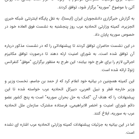
آتی با موضوع "سوریه" برگزار شود، توافق کردند.
به گزارش خبرگزاری دانشجویان ایران (ایسنا)، به نقل پایگاه اینترنتی شبکه خبری
الجزیره، کمیته وزارتی اتحادیه عرب روز پنجشنبه به نشست فوق العاده خود در
خصوص سوریه پایان داد.
در این نشست حاضران توافق کردند تا پیشنهاداتی را که در نشست مذکور درباره
آن توافق شده است، به شورای امنیت ارئه دهند تا درصورت توافق مکانیزم
اجرائی لازم را برای طرح خود بیابند؛ این طرح به منظور برگزاری "موفق" کنفرانس
ژنو2 ارائه شده است.
این کمیته همچنین در بیانیه خود اعلام کرد که از حمد بن جاسم، نخست وزیر و
وزیر خارجه قطر و نبیل العربی، دبیرکل اتحادیه عرب خواسته شده تا این
پیشنهادات را که هدف آن "کمک به حل بحران سوریه" است به پنج کشور عضو
دائم شورای امنیت و اخضر الابراهیمی، فرستاده مشترک سازمان ملل اتحادیه
عرب به سوریه، ابلاغ کنند.
اما در این بیانیه به جزئیات پیشنهادات کمیته وزارتی اتحادیه عرب اشاره ای نشده
است.