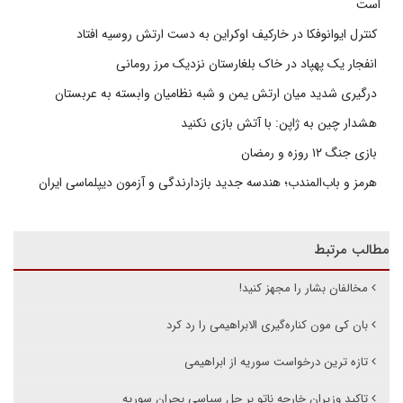
است
کنترل ایوانوفکا در خارکیف اوکراین به دست ارتش روسیه افتاد
انفجار یک پهپاد در خاک بلغارستان نزدیک مرز رومانی
درگیری شدید میان ارتش یمن و شبه نظامیان وابسته به عربستان
هشدار چین به ژاپن: با آتش بازی نکنید
بازی جنگ ۱۲ روزه و رمضان
هرمز و باب‌المندب؛ هندسه جدید بازدارندگی و آزمون دیپلماسی ایران
مطالب مرتبط
مخالفان بشار را مجهز کنید!
بان کی مون کناره‌گیری الابراهیمی را رد کرد
تازه ترین درخواست سوریه از ابراهیمی
تاکید وزیران خارجه ناتو بر حل سیاسی بحران سوریه