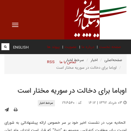
Toggle
vigation
صفحه نخست
درباره ما
عضویت
پیوند ها
ENGLISH
صفحه‌اصلی
اخبار
سرخط اخبار
تماس با ما
RSS
اوباما برای دخالت در سوریه مختار است
اوباما برای دخالت در سوریه مختار است
۰۳ خرداد ۱۳۹۲ | ۱۶:۱۲
کد : ۱۹۱۶۵۴۰
سرخط اخبار
اتحادیه عرب در نشست اخیر خود بر سر خصوص ارائه پیشنهاداتی به شورای
امنیت برای موفقیت کنفرانس موسوم به "ژنو2" که قرار است ابتدای ماه ژوئن