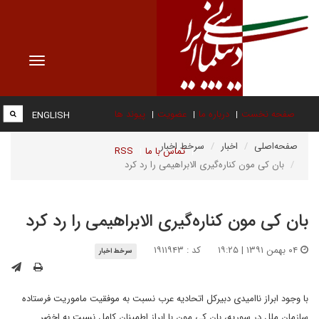
Toggle
vigation
صفحه نخست
درباره ما
عضویت
پیوند ها
ENGLISH
صفحه‌اصلی
اخبار
سرخط اخبار
تماس با ما
RSS
بان کی مون کناره‌گیری الابراهیمی را رد کرد
بان کی مون کناره‌گیری الابراهیمی را رد کرد
۰۴ بهمن ۱۳۹۱ | ۱۹:۲۵
کد : ۱۹۱۱۹۴۳
سرخط اخبار
با وجود ابراز ناامیدی دبیرکل اتحادیه عرب نسبت به موفقیت ماموریت فرستاده
سازمان ملل در سوریه، بان کی مون با ابراز اطمینان کامل نسبت به اخضر