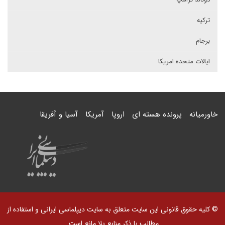
ترکیه
برجام
ایالات متحده امریکا
خاورمیانه
پرونده هسته ای
اروپا
آمریکا
آسیا و آفریقا
© کلیه حقوق قانونی این سایت متعلق به سایت دیپلماسی ایرانی و استفاده از
مطالب با ذکر منابع بلا مانع است.