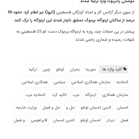
موشکی پاتریوت وارد ترکیه شدند.
از سوی دیگر آژانس کار و امداد آوارگان فلسطینی
(آنروا) نیز اعلام کرد: حدود 50
درصد از ساکنان اردوگاه یرموک دمشق ناچار شدند این اردوگاه را ترک کنند.
پیشتر در پی حملات چند روزه به اردوگاه یرموک دست کم 25 فلسطینی به
شهادت رسیده و شماری زخمی شدند.
کلید واژه ها:
سوریه
بحران
اوغلو
چین
ترکیه
اتحادیه
سازمان همکاری اسلامی
سیاسی
همکاری اسلامی
سازمان همکاری
اردوگاه
عرب
تاکید کرد:
اتحادیه عرب
احسان
الدین احسان اوغلو
حل و
حل و فصل
وزارت خارجه
فصل
دیدار
احسان اوغلو
الدین احسان
الابراهیمی
و فصل