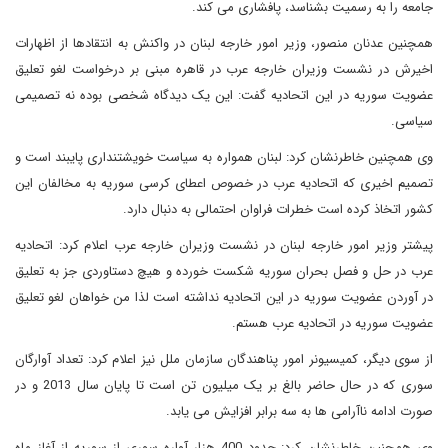
جامعه را به رسمیت بشناسد، پافشاری می کند.
همچنین عدنان منصور، وزیر امور خارجه لبنان در واکنش به انتقادها از اظهارات
اخیرش در نشست وزیران خارجه عرب در قاهره مبنی بر درخواست لغو تعلیق
عضویت سوریه در این اتحادیه گفت: این یک دیدگاه شخصی بوده نه تصمیمی
سیاسی.
وی همچنین خاطرنشان کرد: لبنان همواره به سیاست خویشتنداری پایبند است و
تصمیم اخیری که اتحادیه عرب در خصوص اعطای کرسی سوریه به مخالفان این
کشور اتخاذ کرده است خطرات فراوان احتمالی به دنبال دارد.
پیشتر وزیر امور خارجه لبنان در نشست وزیران خارجه عرب اعلام کرد: اتحادیه
عرب در حل و فصل بحران سوریه شکست خورده و هیچ دستاوردی جز به تعلیق
در آوردن عضویت سوریه در این اتحادیه نداشته است لذا من خواهان لغو تعلیق
عضویت سوریه در اتحادیه عرب هستم.
از سوی دیگر، کمیسیونر امور پناهندگان سازمان ملل نیز اعلام کرد: تعداد آوارگان
سوری که در حال حاضر بالغ بر یک میلیون تن است تا پایان سال 2013 و در
صورت ادامه ناآرامی ها به سه برابر افزایش می یابد.
وی همچنین خاطرنشان کرد: حدود 400 هزار آواره سوری از سوریه از آغاز ماه