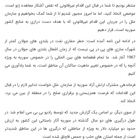
منتظر بودیم تا شما در قبال این اقدام غیرقانونی که نقض آشکار معاهده ژنو است،
موضعی اتخاذ کنید، اما ما امروز مجبور شدیم تا از شما کمک بخواهیم و سازمان
ملل را در جریان این اقدام غیرقانونی که با هدف دست درازی به منابع کشور
سوریه است، قرار دهیم.
در ادامه این نامه آمده است: خطر حفاری نفت در بلندی های جولان کمتر از
شهرک سازی های پی در پی نیست که از زمان اشغال بلندی های جولان در سال
1967 آغاز شد. ما تمام قطعنامه های بین المللی را در خصوص سوریه به ویژه
آنچه را که در خصوص تغییر ماهیت ساکنان آن مناطق است، به شما یادآوری می
کنیم.
فرماندهی مشترک ارتش آزاد سوریه از سازمان ملل خواست تدابیر لازم را در قبال
این اقدامات که فرصت همزیستی و برقراری صلح را در منطقه از بین می برد،
اتخاذ کند.
از سوی دیگر، بر اساس یک گزارش جدید که توسط رادیو بی.بی.سی اعلام شد: در
طول درگیری های دو سال گذشته در سوریه آثار باستانی این کشور به ارزش
حدود دو میلیارد دلار به ویژه از مناطقی که درگیری ها در این مناطق شدیدتر
است از جمله استان های حلب و حمص قاچاق شده است.