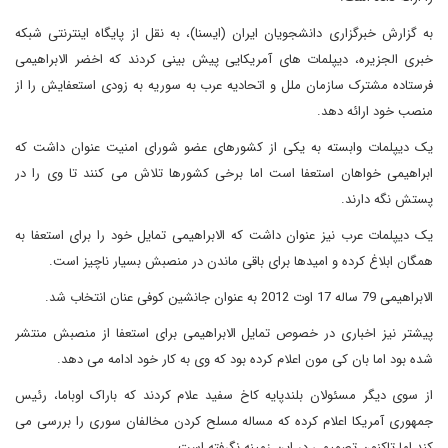
به گزارش خبرگزاری دانشجویان ایران (ایسنا)، به نقل از پایگاه اینترنتی شبکه
خبری الجزیره، دیپلمات های آمریکایی پیش بینی کردند که اخضر الابراهیمی
فرستاده مشترک سازمان ملل و اتحادیه عرب به سوریه به زودی استعفایش را از
منصب خود ارائه دهد.
یک دیپلمات وابسته به یکی از کشورهای عضو شورای امنیت عنوان داشت که
ابراهیمی خواهان استعفا است اما برخی کشورها تلاش می کنند تا وی را در
پستش نگه دارند.
یک دیپلمات عرب نیز عنوان داشت که الابراهیمی تمایل خود را برای استعفا به
همگان ابلاغ کرده و امیدها برای باقی ماندن در منصبش بسیار ناچیز است.
الابراهیمی 79 ساله 17 اوت 2012 به عنوان جانشین کوفی عنان انتخاب شد.
پیشتر نیز اخباری در خصوص تمایل الابراهیمی برای استعفا از منصبش منتشر
شده بود اما بان کی مون اعلام کرده بود که وی به کار خود ادامه می دهد.
از سوی دیگر مسئولان بلندپایه کاخ سفید علام کردند که باراک اوباما، رئیس
جمهوری آمریکا اعلام کرده که مساله مسلح کردن مخالفان سوری را بررسی می
کند اما تاکنون تصمیمی در این زمینه نگرفته است.