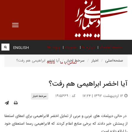
Toggle
vigation
صفحه نخست
درباره ما
عضویت
پیوند ها
ENGLISH
صفحه‌اصلی
اخبار
سرخط اخبار
آیا اخضر ابراهیمی هم رفت؟
تماس با ما
RSS
آیا اخضر ابراهیمی هم رفت؟
۱۲ اردیبهشت ۱۳۹۲ | ۱۷:۲۴
کد : ۱۹۱۵۶۶۹
سرخط اخبار
در حالی دیپلمات های غربی و عربی از تمایل اخضر الابراهیمی برای اعطای استعفا
از پستش خبر دادند که برخی منابع اعلام کردند که الابراهیمی رسما استعفای خود
را ارائه داده است.