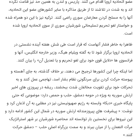
عضو اتحادیه اروپا اقدام می کنند. پاریس و لندن به همین حد نیز قناعت نکرده
اند و به شدت در تلاشند تا از طریق مذاکره با سایر کشورهای عضو این اتحادیه،
آنها را به مسلح کردن معارضان سوری راضی کنند. ترکیه نیز با این دو همراه شده
و خواستار لغو تحریم تسلیحاتی شورشیان سوری از سوی اتحادیه اروپا شده
است.
ظاهرا به خاطر فشار آنهاست که قرار است طی شش هفته آینده نشستی در
اتحادیه اروپا برگزار شود تا به گفته ویلیام هیگ، وزیر خارجه انگلیس، آنها و
فرانسوی ها «دلایل قوی خود برای لغو تحریم و یا تعدیل آن» را بیان کنند.
اما اینکه چرا این کشورها ترجیح می دهند، بر خلاف گذشته، به جای آهسته و
پیوسته حرکت کردن برای سرنگونی نظام بشار اسد، تهاجمی عمل کنند و به
تحرکات خود برای تقویت مخالفان شدت ببخشند، ریشه در پیروزی های اخیر
ارتش سوریه به ویژه در حومه دمشق، حلب و حمص دارد؛ موضوعی که حتی
پایگاه خبری «دبکا» وابسته به رژیم صهیونیستی نیز در مطلبی به آن اذعان کرد و
نوشت: « پیشرفت های پیروزمندانه ارتش سوریه در شمال این کشور ادامه دارد و
این نیروها برای نخستین بار توانسته اند محاصره شورشیان بر شهر استراتژیک
مرآت النعمان را از میان ببرند و به سمت بزرگراه اصلی حلب – دمشق حرکت
کنند.»