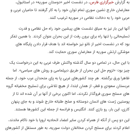
به گزارش
خبرگزاری فارس
، در نشست اخیر «دوستان سوریه» در استانبول،
معارضان خارج نشین سوری تمام توان خود را به کار گرفتند تا حامیان غربی و
عربی خود را به دخالت نظامی در سوریه ترغیب کنند.
آنها این بار نیز به سیاق نشست های پیشین خود راه حل نظامی و قدرت
تسلیحاتی را تنها راه برای برون رفت از این بحران عنوان کردند. با همین تفکر
بود که در نشست اخیر از ناتو نیز خواسته اند با هدف قرار دادن پایگاه های
موشکی ارتش سوریه از معارضان سوری حمایت کند.
با این حال، در تمامی دو سال گذشته واکنش طرف غربی به این درخواست یک
چیز بود؛ «لزوم حل این بحران از طریق دیپلماسی و روش های سیاسی». اما
ظاهرا ورق برگشته. هر چند کشورهای غربی پا به پای متحدان عرب خود، از جمله
عربستان سعودی و قطر، از همان ابتدا، از هیچ تلاشی برای تسلیح مخفیانه گروه
های مسلح سوری فروگذار نکردند، اما اکنون برخی از آنها بر آن شده اند تا از
پوستین ژست های انسان دوستانه و صلح طلبانه خارج شوند و به جای پنهان
کاری، این بار، رو بازی کنند. انگلیس و فرانسه از جمله این کشورها هستند.
این دو پس از آنکه از همراه کردن سایر اعضاء اتحادیه اروپا با خود ناکام ماندند،
اعلام کردند برای مسلح کردن مخالفان دولت سوریه، به طور مستقل از کشورهای