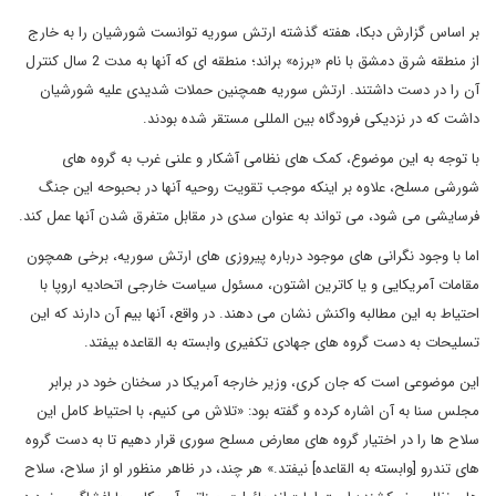
بر اساس گزارش دبکا، هفته گذشته ارتش سوریه توانست شورشیان را به خارج
از منطقه شرق دمشق با نام «برزه» براند؛ منطقه ای که آنها به مدت 2 سال کنترل
آن را در دست داشتند. ارتش سوریه همچنین حملات شدیدی علیه شورشیان
داشت که در نزدیکی فرودگاه بین المللی مستقر شده بودند.
با توجه به این موضوع، کمک های نظامی آشکار و علنی غرب به گروه های
شورشی مسلح، علاوه بر اینکه موجب تقویت روحیه آنها در بحبوحه این جنگ
فرسایشی می شود، می تواند به عنوان سدی در مقابل متفرق شدن آنها عمل کند.
اما با وجود نگرانی های موجود درباره پیروزی های ارتش سوریه، برخی همچون
مقامات آمریکایی و یا کاترین اشتون، مسئول سیاست خارجی اتحادیه اروپا با
احتیاط به این مطالبه واکنش نشان می دهند. در واقع، آنها بیم آن دارند که این
تسلیحات به دست گروه های جهادی تکفیری وابسته به القاعده بیفتد.
این موضوعی است که جان کری، وزیر خارجه آمریکا در سخنان خود در برابر
مجلس سنا به آن اشاره کرده و گفته بود: «تلاش می کنیم، با احتیاط کامل این
سلاح ها را در اختیار گروه های معارض مسلح سوری قرار دهیم تا به دست گروه
های تندرو [وابسته به القاعده] نیفتد.» هر چند، در ظاهر منظور او از سلاح، سلاح