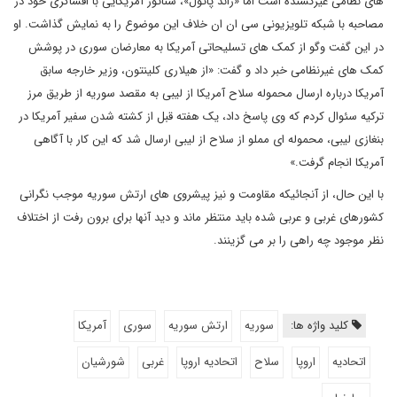
های نظامی غیرکشنده است اما «راند پائول»، سناتور آمریکایی با افشاگری خود در
مصاحبه با شبکه تلویزیونی سی ان ان خلاف این موضوع را به نمایش گذاشت. او
در این گفت وگو از کمک های تسلیحاتی آمریکا به معارضان سوری در پوشش
کمک های غیرنظامی خبر داد و گفت: «از هیلاری کلینتون، وزیر خارجه سابق
آمریکا درباره ارسال محموله سلاح آمریکا از لیبی به مقصد سوریه از طریق مرز
ترکیه سئوال کردم که وی پاسخ داد، یک هفته قبل از کشته شدن سفیر آمریکا در
بنغازی لیبی، محموله ای مملو از سلاح از لیبی ارسال شد که این کار با آگاهی
آمریکا انجام گرفت.»
با این حال، از آنجائیکه مقاومت و نیز پیشروی های ارتش سوریه موجب نگرانی
کشورهای غربی و عربی شده باید منتظر ماند و دید آنها برای برون رفت از اختلاف
نظر موجود چه راهی را بر می گزینند.
کلید واژه ها:
سوریه
ارتش سوریه
سوری
آمریکا
اتحادیه
اروپا
سلاح
اتحادیه اروپا
غربی
شورشیان