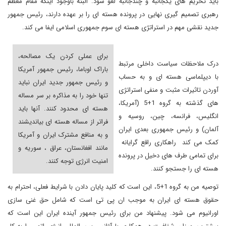
باید تحریم های یکجانبه و چندجانبه لغو شود. البته باوجود اینکه مقام معظم
رهبری تصمیم گیری نهایی در پرونده هسته ای را بر عهده دارند، رئیس جمهور
جدید نقشی مهم در استراتژی هسته ای سوم جمهوری اسلامی ایفا می کند.
برای عملی کردن یک مصالحه،
درک ملاحظات سیاست داخلی مرتبط
باراک اوباما، رئیس جمهور آمریکا
با دیپلماسی هسته ای و به حساب
و رئیس جمهور جدید ایران نباید
آوردن تاثیرات مثبت و منفی استراتژی
تنها خود را به مذاکره بر سر مساله
های گذشته به گروه 1+5 (آمریکا،
هسته ای محدود کنند. آنها باید
انگلیس، فرانسه، چین، روسیه و
فراتر از مساله هسته ای بیاندیشند
آلمان) و رئیس جمهوری بعدی ایران
و به منافع مشترک ایران و آمریکا
کمک می کند راهکاری راقع گرایانه
مانند افغانستان، عراق ، سوریه و
برای تمامی طرف های دخیل در پرونده
امنیت انرژی توجه کنند.
هسته ای را جستجو کنند.
توصیه من به گروه 1+5، این است که کلید پایان دادن با شرایط فعلی، احترام به
حقوق هسته ای ایران به موجب ان پی تی است که شامل حق غنی سازی
اورانیوم می شود. پیشنهاد من برای رئیس جمهور آینده ایران این است که