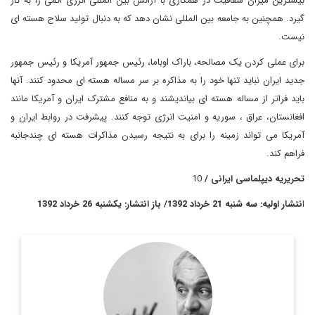
بیشترین میزان شفافیت در همکاری با آژانس بین المللی انرژی اتمی را به کار
گیرد. همچنین به جامعه بین المللی نشان دهد که به دنبال تولید سلاح هسته ای
نیست.
برای عملی کردن یک مصالحه، باراک اوباما، رئیس جمهور آمریکا و رئیس جمهور
جدید ایران نباید تنها خود را به مذاکره بر سر مساله هسته ای محدود کنند. آنها
باید فراتر از مساله هسته ای بیاندیشند و به منافع مشترک ایران و آمریکا مانند
افغانستان، عراق ، سوریه و امنیت انرژی توجه کنند. پیشرفت در روابط ایران و
آمریکا می تواند زمینه را برای به نتیجه رسیدن مذاکرات هسته ای چندجانبه
فراهم کند.
تحریریه دیپلماسی ایرانی /
10
ا
نتشار اولیه: سه شنبه 21 خرداد 1392/ باز انتشار: یکشنبه 26 خرداد 1392
دیپلمات، مذاکره‌کنندهٔ ارشد هسته‌ای سابق و
سیّد حسین موسویان
از اعضای مؤسس حزب اعتدال و توسعه است. وی هم‌اکنون در
دانشگاه پرینستون به عنوان پژوهشگر فعالیت می‌کند. موسویان در