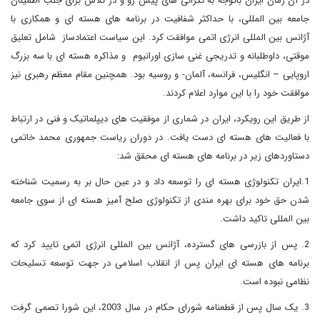
در آن زمان ایران باتوجه به نگرانی های پیش رو و در تلاش برای جلب اطمینان
جامعه بین المللی، با حداکثر شفافیت در برنامه های هسته ای و همکاری با
آژانس بین المللی انرژی اتمی موافقت کرد. این سیاست اعتمادساز شامل تعلیق
موقتی، داوطلبانه و تدریجی غنی سازی اورانیوم و مذاکره هسته ای با سه بزرگ
اروپایی – انگلیس، فرانسه، آلمان- و روسیه بود. همچنین مقام معظم رهبری نیز
موافقت خود را با این موارد اعلام کردند.
از طریق این رویکرد، ایران در شماری از موفقیت های دیپلماتیک و فنی در ارتباط
با فعالیت های هسته ای دست یافت. در دوران ریاست جمهوری محمد خاتمی
دستاوردهای زیر در برنامه های هسته ای محقق شد:
1.ایران تکنولوژی هسته ای را توسعه داد و در عین حال بر به رسمیت شناخته
شدن حق خود برای بهره مندی از تکنولوژی صلح آمیز هسته ای از سوی جامعه
بین المللی تاکید داشت.
2. پس از بازرسی های گسترده، آژانس بین المللی انرژی اتمی تایید کرد که
برنامه های هسته ای ایران پس از انقلاب اسلامی در جهت توسعه تسلیحات
نظامی نبوده است.
3. یک سال پس از قطعنامه شورای حکام در سال 2003، این شورا تصمی گرفت