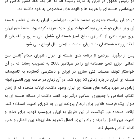
دو رئیس جمهور در ایران به قدرت رسیده اند که هر یک خط مشی خاصی در
دیپلماسی هسته ای با هزینه ها و فایده های مخصوص به خود داشته اند.
در دوران ریاست جمهوری محمد خاتمی، دیپلماسی ایران به دنبال تعامل هسته
ای و بر مبنای دو شرطی بود که دولت برای خود تعریف کرده بود: حفظ حق ایران
برای بهره مندی از تکنولژی صلح آمیز هسته ای شامل غنی سازی و اطمینان از
اینکه پرونده هسته ای به شورای امنیت سازمان ملل ارجاع نمی شود.
پس از برآورد البرادعی از برنامه های هسته ای ایران، شورای حکام آژانس بین
المللی انرژی اتمی قطعنامه ای را در سپتامبر 2003 به تصویب رساند که در آن
خواستار توقف عملیات غنی سازی در ایران و دسترسی گسترده به تاسیسات
هسته ای ایران در بازه زمانی 50 روزه شد. در آن زمان در جامعه بین المللی ابهام
زیادی در مورد برنامه های هسته ای ایران وجود داشت. ایالات متحده که از زمان
انقلاب اسلامی با جمهوری اسلامی درگیر بود، قصد داشت از مساله هسته ای به
عنوان یک فرصت طلایی برای ارجاع پرونده ایران به شورای امنیت استفاده کند.
ایالات متحده می توانست از این طریق به ایران برچسب تهدید برای صلح و
امنیت بین الملل را بزند و راه را برای اعمال تحریم ها، ایزوله بین المللی و حتی
اقدام نظامی هموار کند.