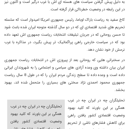
به دلیل پیش گرفتن سیاست های هسته ای اش با غرب درگیر است و اکنون نیز
در این رابطه در وضعیت خطرناکی قرار گرفته است.
کاخ سفید به ریاست باراک اوباما، رئیس جمهوری امریکا امیدوار است که سلسله
تحریم های شدید اقتصادی ای که در دو سال گذشته متوجه ایران شده باعث شود
تا حسن روحانی که در جریان تبلیغات انتخابات ریاست جمهوری اش تعهد داده
بود که در سیاست خارجی راهی پراگماتیک تر پیش بگیرد، در مذاکره با غرب
نرمش از خود نشان دهد.
در سخنرانی هایی که روحانی بعد از پیروزی اش در انتخابات ریاست جمهوری
ایران بیان داشته وی وعده آزادی های سیاسی و اجتماعی را به شهروندان ایرانی
داده است و وعده داده تا سطح زندگی مردم ایران را که در طول 8 سال ریاست
جمهوری محمود احمدی نژاد سختی های بسیاری را متحمل شده اند، بهبود
بخشد.
تحلیلگران چه در ایران چه در غرب
تحلیلگران چه در ایران چه در غرب
همگی بر این باورند که کلید بهبود
همگی بر این باورند که کلید بهبود
وضعیت اقتصادی کشور یافتن راهی
وضعیت اقتصادی کشور یافتن
برای کاهش فشارهای ناشی از تحریم
راهی برای کاهش فشارهای ناشی