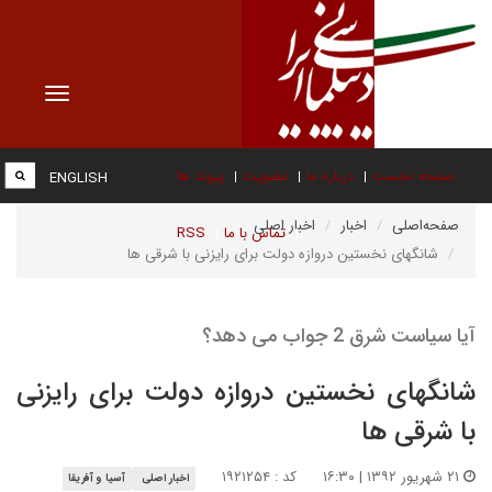
Toggle
vigation
صفحه نخست
درباره ما
عضویت
پیوند ها
ENGLISH
صفحه‌اصلی
اخبار
اخبار اصلی
تماس با ما
RSS
شانگهای نخستین دروازه دولت برای رایزنی با شرقی ها
آیا سیاست شرق 2 جواب می دهد؟
شانگهای نخستین دروازه دولت برای رایزنی
با شرقی ها
۲۱ شهریور ۱۳۹۲ | ۱۶:۳۰
کد : ۱۹۲۱۲۵۴
اخبار اصلی
آسیا و آفریقا