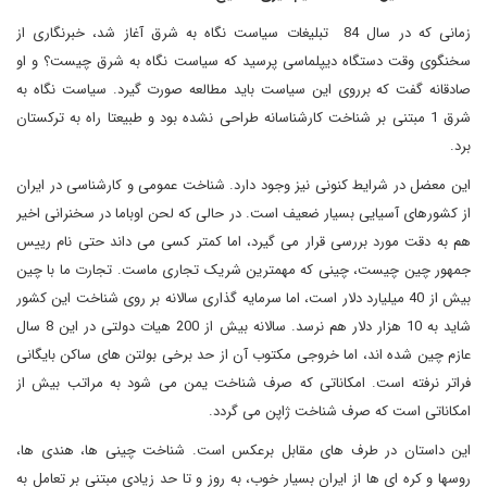
زمانی که در سال 84 تبلیغات سیاست نگاه به شرق آغاز شد، خبرنگاری از
سخنگوی وقت دستگاه دیپلماسی پرسید که سیاست نگاه به شرق چیست؟ و او
صادقانه گفت که برروی این سیاست باید مطالعه صورت گیرد. سیاست نگاه به
شرق 1 مبتنی بر شناخت کارشناسانه طراحی نشده بود و طبیعتا راه به ترکستان
برد.
این معضل در شرایط کنونی نیز وجود دارد. شناخت عمومی و کارشناسی در ایران
از کشورهای آسیایی بسیار ضعیف است. در حالی که لحن اوباما در سخنرانی اخیر
هم به دقت مورد بررسی قرار می گیرد، اما کمتر کسی می داند حتی نام رییس
جمهور چین چیست، چینی که مهمترین شریک تجاری ماست. تجارت ما با چین
بیش از 40 میلیارد دلار است، اما سرمایه گذاری سالانه بر روی شناخت این کشور
شاید به 10 هزار دلار هم نرسد. سالانه بیش از 200 هیات دولتی در این 8 سال
عازم چین شده اند، اما خروجی مکتوب آن از حد برخی بولتن های ساکن بایگانی
فراتر نرفته است. امکاناتی که صرف شناخت یمن می شود به مراتب بیش از
امکاناتی است که صرف شناخت ژاپن می گردد.
این داستان در طرف های مقابل برعکس است. شناخت چینی ها، هندی ها،
روسها و کره ای ها از ایران بسیار خوب، به روز و تا حد زیادی مبتنی بر تعامل به