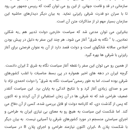
سازمانی در قد و قامت جهانی. از این رو می توان گفت که رییس جمهور می رود
تا با سران دو قدرت شرقی رایزنی نماید. به بیان دیگر دیدارهای حاشیه این
سازمان بسیار مهم تر از مذاکرات متن آن است.
بنابراین می توان مدعی شد که سیاست خارجی دولت تدبیر هم _به شکلی
نمادین_ با " نگاه به شرق" آغاز می شود، هر چند این سفر به دلیل در پیش بودن
اجلاس سالانه شانگهای است و دولت قصد دارد از آن به عنوان فرصتی برای آغاز
رایزنی با شرقی ها بهره گیرد.
از همین رو می توان این سفر را نقطه آغاز سیاست نگاه به شرق 2 ایران دانست.
گرچه ایران در دهه های اخیر همواره در پی بسط مناسبات با اغلب کشورهای
شرقی بوده است، اما به طور رسمی"سیاست نگاه به شرق" را دولت احمدی نژاد با
سر و صدای زیادی آغاز کرد و با نتایج اندکی به پایان برد. این سیاست آنقدر
ضعیف طراحی شد که نه شرقی ها در آن زمان استقبالی از آن کردند و نه اکنون
که پس از گذشت دی، که کارنامه دولت او قابل بررسی شده، کسی از آن دفاع می
کند. اما شکست این سیاست به هیچ رو به معنای بی نیازی ایران به طراحی و
اجرای سیاستی منسجم در مورد کشورهای شرقی یا آسیایی نیست. به بیان دیگر
با شکست پلان
A
،ایران اکنون نیازمند طراحی و اجرای پلان
B
در سیاست