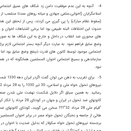
4- آنچه به این عدم موفقیت دامن زد شکاف های عمیق اجتماعی 
اسلامگرایان (اخوانی،سلفی جهادی و میانه روهای عمدتا منشعب از ا
(سقوط نظام مبارک) را پی گیری می کردند، پس از تحقق این هدف 
حدوث این اختلافات البته طبیعی بود اما برخی اشتباهات اخوان و ن
های محوری ضد انقلاب در داخل و خارج به این شکاف ها به صور
وضع سابق فراهم نمود. به عبارت دیگر آنچه بستر اجتماعی لازم بر
اجتماعی موجود توسط کانون های قدرت ذینفع وضع سابق بود اما ب
سازماندهی و بسیج اجتماعی اخوان المسلمین همانگونه که در همه 
نبود.
5- برای
رسانید. به همین سیاق اگر دلایل شکست نهضت ملی شدن صنعت 
کانونهای ضد تحول در ای
"قیام ملی 28 مرداد 32"؟؟؟ سخن می گویند، کود
هائی از جامعه و نخبگان تحول خواه مصر در برابر اخوان المسلمی
برجسته نیروهای تحول خواه سکولار که بدلیل ضدیت با اخوان در 
چهره ارتش و کودتاگران در فضای بین المللی را بر عهده گرفته بو