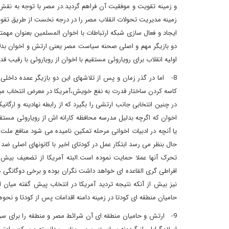
و زمینه تقویت و موفقیت آن فراهم گردید.در مصر با توجه به ن
زمینه مدیریت تحولات انقلاب مصر را در درجه نخست از طریق تقوی
ایجاد و فعال سازی شبکه ارتباطات با اخوان المسلمین بعنوان مهم
دو بازیگر مهم و اصلی صحنه سیاست مصر یعنی ارتش و اخوان بدلای
اولیه انقلاب برای رویاروئی مستقیم با اخوان از رویاروئی با رقیب
8- اما در گذر زمان و پس از تلاشهای این دو بازیگر عمده داخل
کاسه کردن ساختار قدرت به نفع خویش،آمریکا در معرض انتخاب می
در چنین انتخابی جانب ارتشی را بگیرد که از رابطه نهادینه و ارگان
اخوان که اگرچه بدلیل مدرسه محافظه کارانه اش از رویاروئی مستقی
یا آنچه در ادبیات اخوانی مرحله تمکین نامیده می شود منافع ملت 
حال بنظر می رسد ابتکار عمل در کودتای اخیر با کانونهای اصلی ضد 
تحرک آنها عملا حمایت نموده است.البته آمریکا از تضعیف بیش ا
افراطی گری القاعده ای خواهد داشت نگران بوده و برخی دوگانگی ه
نیز بیش از آنکه نتیجه تردید آمریکا در انتخاب پیش گفته میان 
حامیان منطقه ای کودتا در زمینه دامنه اقدامات پس از کودتا و نحوه
9- ارتش و حامیان منطقه ای آن شرائط مصر و منطقه را برای 