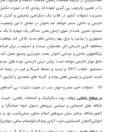
اسلامگرایان از گردونه سیاست رسمی مناسب دانسته و سرکوب اعتر
را در همین چارچوب پی گیری نموده اند.روندی که در صورت تکمیل 
مدیریت تحولات کشور در قالب یک دمکراسی نمایشی و کنترل ش
خارجی و داخلی منجر خواهد شد.اخوان در تعامل با این وضعیت 
محدود تعیین شده از سوی ارتش یعنی حداکثر یک چهارم تا یک 
جمهوری را بپذیرد یا برای بهم ریختن نظم جدید تلاش کند.موفقیت گ
محافظه کاری تاریخی اش همخوان نیست و تسلیم در برابر شرائ
پایگاههای داخلی و مردمی اخوان بعلت خونریزی وسیع بعمل آمد
مانع موثر خارجی مواجه است: پایان ترس تاریخی توده های مردم 
مستقیم انقلاب 2011 و تردید و تحفظ امریکا و غ
شدید امنیتی و پلیسی فعلی بوده و گزینه های متعددی را فراروی آی
10- تحولات اخیر مصر و جهان عرب در صورت تثبیت، پی آمدهای ذیل را در دوسطح داخلی و خارجی بهمراه خواهد داشت،
در سطح داخلی:
توقف روند دمکراتیک و انتخابات رقابتی، تثبی
شکاف های اجتماعی و سیاسی نیروهای تحول خواه اسلامگرا و سکو
کشور،شکاف بیشتر میان نیروهای اسلام سلفی سنتی(حزب نور و جنب
اخوانی(اخوان المسلمین،حزب آزادی وعدالت)واسلام سلفی جهادی(ج
در سطح خارجی:
توقف روند تحولات دمکراتیک و شکل گیری تدری