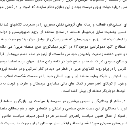
سی درباره دولت پنهان درست بوده و این بقایای نظام سابقند که قدرت را در کشور مج
امنیتی،قوه قضائیه و رسانه های گروهی نقش محوری را در مدیریت تلاشهای ضدانقل
ه نسبی وضعیت سابق برخوردار هستند در سطح منطقه ای رژیم صهیونیستی و دولت
 ایفاء نموده اند. رژیم صهیونیستی که همواره یکی از عوامل موثر برتداوم حیات و قد
صطلاح "تنها دموکراسی موجود"؟؟ در "کویر دیکتاتوری های منطقه عربی" می دان
ت و تغییر دهنده وضعیت راهبردی خود می دانست، از اینرو در صف مقدم نیروهائی قرا
عربستان سعودی نیز که اضافه بر منافع خود در ادامه وضع سابق جهان عرب، اساسا موج
 را در پرتو روند انقلابهای عربی در خطر می دید در کنار اسرائیل و در مقدمه نیرو
اسی، امنیتی و شبکه روابط منطقه ای و بین المللی خود را در خدمت شکست انقلاب مص
ا و غرب از کودتای اخیر مصر و کمک های مالی میلیاردی عربستان و امارات و کویت به د
 توسط دو بازیگر منطقه ای پیش گفته است.
 در ظاهر از چندلایگی و غموض بیشتری در مقایسه با سیاست این بازیگران منطقه ای
خورد با مسائلی از این دست منافع سیاسی و امنیتی و اقتصادی خود و هم پیمانان منط
دو نمونه از اعمال همین سیاست راهبردی است.در هر دو کشور علیرغم سیاست اعلامی آ
به عربستان سعودی سپرده شد یا حداقل ابتکار عمل عربستان در این جهت به رسمیت ش