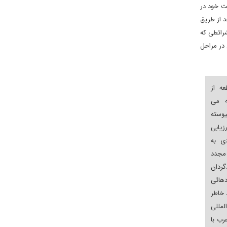
ت خود در
د از طریق
شرائطی که
 در مراحل
ه از
ه می
یوسته
رزیابی
دی به
مجدد
ردان
هائی
 خاطر
لمللی
رب با