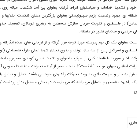
 خود و تشدید اقدامات و سیاستهای افراط گرایانه بعنوان پی آمد شکست میانه روی و
طقه ای، بهبود وضعیت رژیم صهیونیستی بعنوان بزرگترین ذینفع شکست انقلابها و ت
ماس) در فلسطین و تقویت جریان سازش فلسطین به رهبری ابومازن، تضعیف جد
ای مردمی و منادیان تغییر در منطقه.
ت بعنوان یک کل بهم پیوسته مورد توجه قرار گرفته و از ارزیابی های ساده انگارانه و
لسطین و اسرائیل پس از سه سال توقف و بدون تحقق شرط اصلی طرف فلسطینی (ت
لات اخیر سوریه با فاصله کمی از سرکوب اخوان و تثبیت نسبی کودتای مصر،رویدادها
ولات انقلابی جهان عرب با "شکست"؟ انقلاب مصر از آینده تحولات منطقه تا حدودی آ
ار به جلو و سرعت دادن به روند تحرکات راهبردی خود می باشند. تقابل و تعامل با 
لب یک راهبرد مشخص و متقابل می باشد که می بایست در بحثی مستقل بدان پرداخت./16
صاري