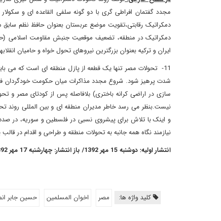
مجدد گفتمان افراطی گری با دو گونه سلفی القاعده ای و سکولار
دمکراتیک رقابتی،تقویت موضع عربستان بعنوان حافظ نظم سابق من
دمکراتیک در منطقه، تضعیف موقعیت جنبش مقاومت اسلامی (ح
ایران و ترکیه بعنوان بزرگترین نیروهای تحول خواه و حامیان انقلابه
11- تحولات مصر تنها یک قطعه از پازل منطقه ای است که می بایس
شدت پرهیز شود. شروع مجدد مذاکرات میان حکومت خودگردان ف
سازی در اراضی کرانه باختری) بلافاصله پس از کودتای مصر و تحو
نیست.بنظر می رسد خاطر مدیران منطقه ای و بین المللی روند تح
و اینک با تلاش برای پیشروی نسبی در فلسطین و سوریه، در صدد فر
نیازمند نگاه همه جانبه به تحولات منطقه و طراحی و اقدام در قا
انتشار اولیه: دوشنبه 15 مهر 1392/ باز انتشار: چهارشنبه 17 مهر 1392
کلید واژه ها:
مصر
اخوان المسلمین
حسين جابر ان