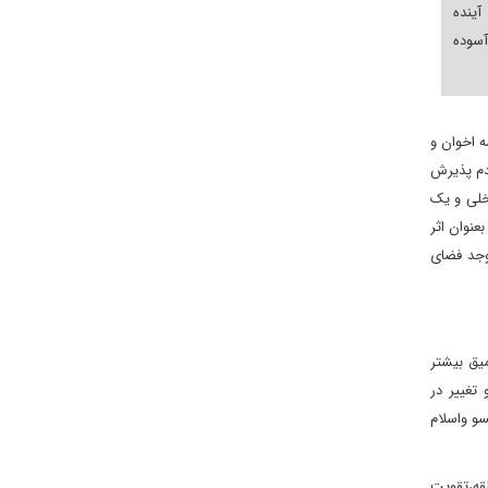
ینده
سوده
ه اخوان و
دم پذیرش
خلی و یک
نوان اثر
 موجد فضای
یق بیشتر
تغییر در
و واسلام
قه،تقویت