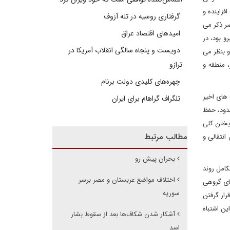
فزاینده و
گرفتاری روسیه در تله آزوف
ر ذکر می
امیدهای اقتصاد عراق
و بود، در
دویست و پنجاه سالگی انقلاب آمریکا در
و بنظر می
ترازو
 منطقه و
چهره‌های کلیدی دولت برنام
 های اخیر
تلگراف گراهام برای ایران
حدود، حفظ
یختن کلی
مطالب مرتبط
نتقالی و
بحران پیش رو
 1952 تا به امروز) عملا به عدم تکامل روند
اختلاف مواضع عربستان و مصر برسر
های گروهی
سوریه
رار گرفتن
ین اشتباه
آشکار شدن شکاف‌ها بعد از سقوط بشار
اسد