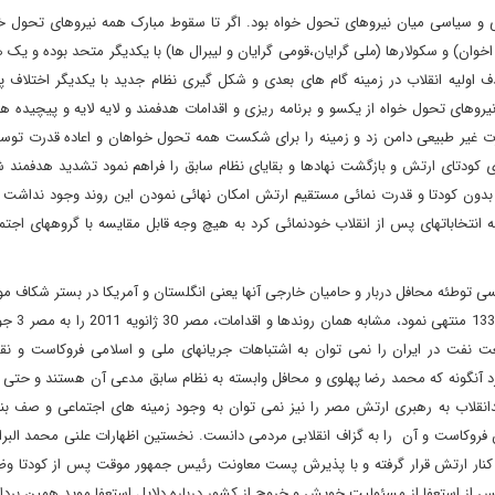
و سیاسی میان نیروهای تحول خواه بود. اگر تا سقوط مبارک همه نیروهای تحول خوا
خوان) و سکولارها (ملی گرایان،قومی گرایان و لیبرال ها) با یکدیگر متحد بوده و یک
اولیه انقلاب در زمینه گام های بعدی و شکل گیری نظام جدید با یکدیگر اختلاف پید
یروهای تحول خواه از یکسو و برنامه ریزی و اقدامات هدفمند و لایه لایه و پیچیده ه
ت غیر طبیعی دامن زد و زمینه را برای شکست همه تحول خواهان و اعاده قدرت توس
ای کودتای ارتش و بازگشت نهادها و بقایای نظام سابق را فراهم نمود تشدید هدفمند
دون کودتا و قدرت نمائی مستقیم ارتش امکان نهائی نمودن این روند وجود نداشت ز
انتخاباتهای پس از انقلاب خودنمائی کرد به هیچ وجه قابل مقایسه با گروههای اجت
 تقریب به ذهن می توان گفت اگردر ایران دهه 1330 شمسی توطئه محافل دربار و حامیان خارجی آنها یعنی انگلستان و آمریکا در بستر ش
نفت در ایران را نمی توان به اشتباهات جریانهای ملی و اسلامی فروکاست و 
ران و جهان در کودتای 28 مرداد را انکار کرد آنگونه که محمد رضا پهلوی و محافل وابسته به نظام سابق مدعی آن هستند و ح
تای کانونهای ضدانقلاب به رهبری ارتش مصر را نیز نمی توان به وجود زمینه های اجتماعی و ص
ن فروکاست و آن را به گزاف انقلابی مردمی دانست. نخستین اظهارات علنی محمد البر
کنار ارتش قرار گرفته و با پذیرش پست معاونت رئیس جمهور موقت پس از کودتا وظی
د،پس از استعفا از مسئولیت خویش و خروج از کشور درباره دلایل استعفا موید همین ب