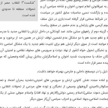
اضات مردمی و کشتار وسیع بعمل آمده در حوادث اخیر
"شکست"؟ انقلاب مصر از آ
به غیرقانونی اعلام نمودن اخوان و شاخه سیاسی آن و
تحولات منطقه تا حدودی آ
ده و بازگشت نسبی مناسبات سابق کشور در سیاست
شده است.
در شرائط سختی قرار گرفته است:بازی در ذیل سقف
سوم کرسی های پارلمان و عدم حضور در سطح ریاست
زینه دوم از راههای سنتی مانند ضد کودتائی در داخل ارتش یا انقلابی جدید با مدرس
ط و نظم جدید هم با دو مشکل عدم تضمین توقف ارتش در همین حد از برخورد و ع
ه مواجه است.از سوی دیگر ارتش هم برای تثبیت نظم جدید با یک مشکل اساسی دا
و نخبگان تحول خواه کشور از نهاد دولت و سرویس های مخوف نظامی و امنیتی آن بع
رب در زمینه امکان حذف یا محدودیت شدید اخوان و اسلامگرایان بدلایل پیش گفته.وضعیتی که
نده مصر قرار داده است.
ت و اعاده مجدد نقش کانونی ارتش و سرویس های امنیتی،تشدید بحران اعتماد و تعم
لار،ناامیدی گروههای وسیعی از نخبگان و توده های مردمی از تحولات انقلابی و 
ش دعوت سلفی)،اسلام رسمی دولتی(الازهر و نهاد افتاء) واسلام صوفی سنتی از یکس
ماعت اسلامی،جهاد اسلامی و احزاب سیاسی آن)از سوی دیگر.
جی نظام های مردمی در منطقه،توقف روند قدرت گیری نسبی اخوان المسلمین در منط