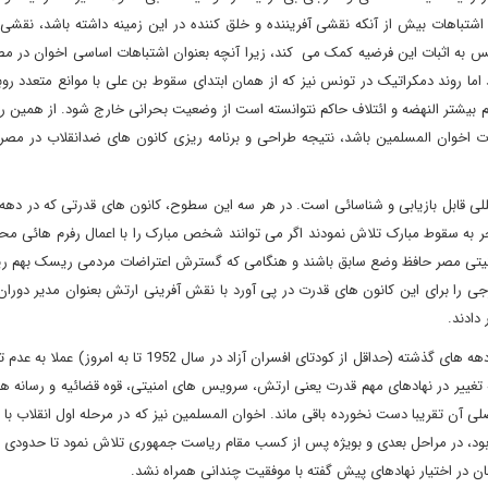
اشتباهات بیش از آنکه نقشی آفریننده و خلق کننده در این زمینه داشته باشد، نقشی ا
س به اثبات این فرضیه کمک می کند، زیرا آنچه بعنوان اشتباهات اساسی اخوان در مص
ا روند دمکراتیک در تونس نیز که از همان ابتدای سقوط بن علی با موانع متعدد روبر
هم بیشتر النهضه و ائتلاف حاکم نتوانسته است از وضعیت بحرانی خارج شود. از همین ر
اخوان المسلمین باشد، نتیجه طراحی و برنامه ریزی کانون های ضدانقلاب در مصر،
لی قابل بازیابی و شناسائی است. در هر سه این سطوح، کانون های قدرتی که در دهه
ر به سقوط مبارک تلاش نمودند اگر می توانند شخص مبارک را با اعمال رفرم هائی م
منیتی مصر حافظ وضع سابق باشند و هنگامی که گسترش اعتراضات مردمی ریسک بهم ر
را برای این کانون های قدرت در پی آورد با نقش آفرینی ارتش بعنوان مدیر دوران ا
دادند.
3- مهار انقلاب توسط ارتش یعنی کانون محوری قدرت در تمامی دهه های گذشته (حداقل از کودتای افسران آزاد در سال
ه تغییر در نهادهای مهم قدرت یعنی ارتش، سرویس های امنیتی، قوه قضائیه و رسانه 
 آن تقریبا دست نخورده باقی ماند. اخوان المسلمین نیز که در مرحله اول انقلاب با ق
ه بود، در مراحل بعدی و بویژه پس از کسب مقام ریاست جمهوری تلاش نمود تا حدودی ا
ن در اختیار نهادهای پیش گفته با موفقیت چندانی همراه نشد.