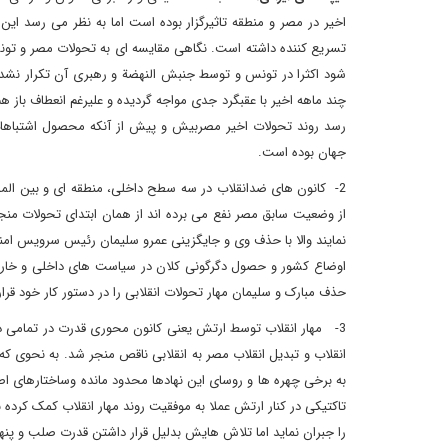
اخیر در مصر و منطقه تاثیرگزار بوده است اما به نظر می رسد این 
تسریع کننده داشته است. نگاهی مقایسه ای به تحولات مصر و تون
شود اکثرا در تونس و توسط جنبش النهضة و رهبری آن تکرار نشد ام
چند ماهه اخیر با عقبگرد جدی مواجه گردیده و علیرغم انعطاف باز 
رسد روند تحولات اخیر مصربیش و پیش از آنکه محصول اشتباهات 
جهان بوده است.
2- کانون های ضدانقلاب در سه سطح داخلی، منطقه ای و بین المل
از وضعیت سابق مصر نفع می برده اند از همان ابتدای تحولات منج
نمایند والا با حذف وی و جایگزینی عمرو سلیمان رئیس سرویس ا
اوضاع کشور و حصول دگرگونی کلان در سیاست های داخلی و خارجی 
حذف مبارک و سلیمان مهار تحولات انقلابی را در دستور کار خود قرار 
انقلاب و تبدیل انقلاب مصر به انقلابی ناقص منجر شد. به نحوی ک
به برخی چهره ها و روسای این نهادها محدود مانده وساختارهای اصلی
تاکتیکی در کنار ارتش عملا به موفقیت روند مهار انقلاب کمک کرد
را جبران نماید اما تلاش هایش بدلیل قرار داشتن قدرت صلب و پنها