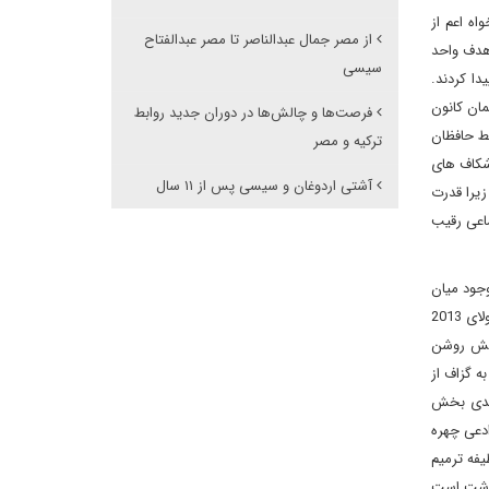
ه اعم از
از مصر جمال عبدالناصر تا مصر عبدالفتاح
 هدف واحد
سیسی
ا کردند.
مان کانون
فرصت‌ها و چالش‌ها در دوران جدید روابط
ط حافظان
ترکیه و مصر
 شکاف های
آشتی اردوغان و سیسی پس از ۱۱ سال
یرا قدرت
ماعی رقیب
کاف موجود میان
نیروهای تحول خواه ملی و اسلامی، 30 تیر 1330 را به 28 مرداد 1332 منتهی نمود، مشابه همان روندها و اقدامات، مصر 30 ژانویه 2011 را به مصر 3 جولای 2013
نقش روشن
تی به گزاف از
ف بندی بخش
ادعی چهره
فه ترمیم
رداشت است