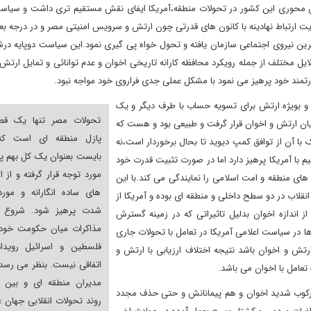
قش محوری این کشور در تحولات منطقه،آمریکا ایفای نقش مستقیم تری داشت و سیاس
ت ارتباط نهادینه با کانون های قدرتی چون ارتش و سرویس امنیتی مصر و در درجه بع
ترین نیروی اجتماعی سازمان یافته و تحول خواه پی گیری نمود.این سیاست دوپایه در
ل مختلف از جمله رویکرد محافظه کارانه تاریخی اخوان و عدم توانائی و تمایل ارتش
 قدرتمند خود پرهیز می نمود با مشکل عملی جدی فراروی خود مواجه نبود.
ی و بویژه ارتش برای تسویه حساب با طرف دیگر و یک
تحولات مصر تنها یک قطع
ان ارتش و اخوان قرار گرفت و طبیعی بود و هست که
پازل منطقه ای است ک
یک با آن از توافق کمپ دیوید تا بحال برخوردار است،نه
بایست بعنوان یک کل بهم پ
م با آمریکا پرهیز دارد اما در صورت تثبیت قدرت خود
مورد توجه قرار گرفته و از ا
های منطقه و امت اسلامی را نمایندگی می کند.با این
های ساده انگارانه و مور
انقلاب در دو سطح داخلی و منطقه ای بوده و آمریکا از
شدت پرهیز شود. شروع 
ز اندازه اخوان بدلیل تاثیراتی که در زمینه گسترش
مذاکرات میان حکومت خودگ
ا در سیاست اعلامی آمریکا در تعامل با تحولات جاری
فلسطین و اسرائیل رویداد
ارتش و اخوان باشد نتیجه اختلاف ارزیابی با ارتش و
اتفاقی نیست. بنظر می رسد
 تعامل با اخوان می باشد.
مدیران منطقه ای و بین ا
سرکوب شدید اخوان و هم پیمانانش و حتی حذف مجدد
روند تحولات انقلابی جهان ع