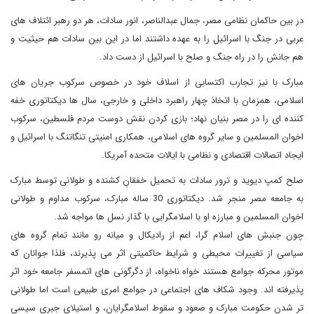
در بین حاکمان نظامی مصر، جمال عبدالناصر، انور سادات، هر دو رهبر ائتلاف های
عربی در جنگ با اسرائیل را به عهده داشتند اما در این بین سادات هم حیثیت و
هم جانش را در راه جنگ و صلح با اسرائیل از دست داد.
مبارک با نیز تجارب اکتسابی از اسلاف خود در خصوص سرکوب جریان های
اسلامی، همزمان با اتخاذ چهار راهبرد داخلی و خارجی، سال ها دیکتاتوری خفه
کننده ای را در مصر بنیان نهاد؛ بازی کردن نقش دوست مردم فلسطین، سرکوب
اخوان المسلمین و سایر گروه های اسلامی، همکاری امنیتی تنگاتنگ با اسرائیل و
ایجاد اتصالات اقتصادی و نظامی با ایالات متحده آمریکا.
صلح کمپ دیوید و ترور سادات به تحمیل خفقانِ کشنده و طولانی توسط مبارک
به جامعه مصر منجر شد. دیکتاتوری 30 ساله مبارک، سرکوب مداوم و طولانی
اخوان المسلمین و مبارزه او با اسلامگرایی با گذار نسل ها مواجه شد.
چون جنبش های اسلام گرا، اعم از رادیکال و میانه رو مانند تمام گروه های
سیاسی از تغییرات محیطی و شرایط حاکمیتی اثر می پذیرند، فلذا جوانان که
موتور محرکه جوامع هستند خواه ناخواه، از دگرگونی های اتمسفر جامعه خود اثر
پذیرفته اند. وجود شکاف های اجتماعی در جوامع امری طبیعی است اما طولانی
تر شدن حکومت مبارک و صعود و سقوط اسلامگرایان، و استیلای جبری سیسی