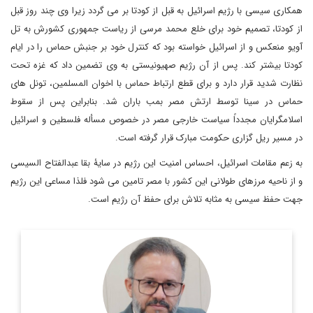
همکاری سیسی با رژیم اسرائیل به قبل از کودتا بر می گردد زیرا وی چند روز قبل
از کودتا، تصمیم خود برای خلع محمد مرسی از ریاست جمهوری کشورش به تل
آویو منعکس و از اسرائیل خواسته بود که کنترل خود بر جنبش حماس را در ایام
کودتا بیشتر کند. پس از آن رژیم صهیونیستی به وی تضمین داد که غزه تحت
نظارت شدید قرار دارد و برای قطع ارتباط حماس با اخوان المسلمین، تونل های
حماس در سینا توسط ارتش مصر بمب باران شد. بنابراین پس از سقوط
اسلامگرایان مجدداً سیاست خارجی مصر در خصوص مسأله فلسطین و اسرائیل
در مسیر ریل گزاری حکومت مبارک قرار گرفته است.
به زعم مقامات اسرائیل، احساس امنیت این رژیم در سایۀ بقا عبدالفتاح السیسی
و از ناحیه مرزهای طولانی این کشور با مصر تامین می شود فلذا مساعی این رژیم
جهت حفظ سیسی به مثابه تلاش برای حفظ آن رژیم است.
کارشناس مسائل سیاسی و بین الملل، روزنامه نگار و فعال رسانه ای
اطلاعات بیشتر