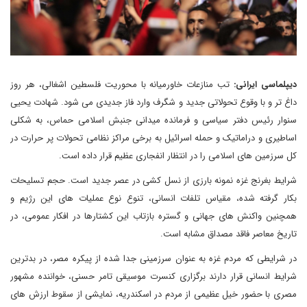
دیپلماسی ایرانی:
تب منازعات خاورمیانه با محوریت فلسطین اشغالی، هر روز
داغ تر و با وقوع تحولاتی جدید و شگرف وارد فاز جدیدی می شود. شهادت یحیی
سنوار رئیس دفتر سیاسی و فرمانده میدانی جنبش اسلامی حماس، به شکلی
اساطیری و دراماتیک و حمله اسرائیل به برخی مراکز نظامی تحولات پر حرارت در
کل سرزمین های اسلامی را در انتظار انفجاری عظیم قرار داده است.
شرایط بغرنج غزه نمونه بارزی از نسل کشی در عصر جدید است. حجم تسلیحات
بکار گرفته شده، مقیاس تلفات انسانی، تنوع نوع عملیات های این رژیم و
همچنین واکنش های جهانی و گستره بازتاب این کشتارها در افکار عمومی، در
تاریخ معاصر فاقد مصداق مشابه است.
در شرایطی که مردم غزه به عنوان سرزمینی جدا شده از پیکره مصر، در بدترین
شرایط انسانی قرار دارند برگزاری کنسرت موسیقی تامر حسنی، خواننده مشهور
مصری با حضور خیل عظیمی از مردم در اسکندریه، نمایشی از سقوط ارزش های