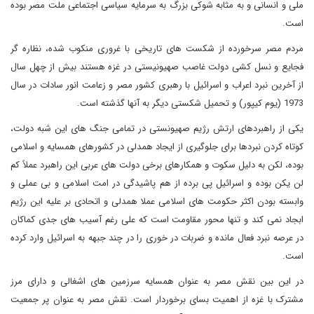
ملی و انسانی و به مثابه شوکی بزرگ به سرمایه سیاسی اجتماعی ملت مصر بوده
است.
مردم مصر سرخورده از شکست های تاریخی با غروری منکوب شده، نظاره گر
فجایع و نسل کشی دولت غاصب صهیونیستی در غزه هستند بیش از چهل سال
از آخرین نبرد اعراب و اسرائیل با رهبری کشور مصر و زعامت انور سادات در سال
1973 (یوم کیپور) و تحمیل شکستی دیگر به آنها گذشته است.
یکی از راهبردهای ارتش رژیم صهیونستی در تمامی جنگ های این شبه دولت،
کوتاه کردن نبردها برای جلوگیری از ایجاد همدلی در کشورهای همسایه و اسلامی
بوده، لکن به دلیل سکوت و همکارهای برخی دولت های عربی این راهبرد عملاً کم
لن یکن بوده و اسرائیل پی برده از هم پاشیدگی در امت اسلامی و بی عملی و
وابسته بودن اکثر حکومت های اسلامی عملا همدلی و اتحادی بر علیه این رژیم
ابجاد نمی کند و تنها محور مقاومت است که علی رغم آسیب های جدی کماکان
در عرصه نبرد فعال مانده و ضربات در خوری را در چند جبهه به اسرائیل وارد کرده
است.
در این بین نقش مصر به عنوان همسایه سرزمین های اشغالی و دارای مرز
مشترک با غزه از اهمیت بسای برخوردار است. نقش مصر به عنوان پر جمعیت