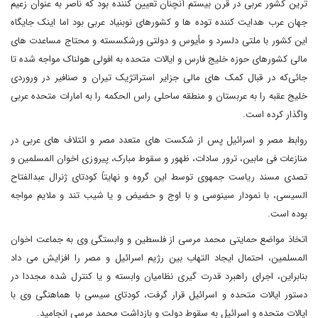
ترین کشور عربی در قرن بیستم آنچنان تعیین کننده بود که ناصر به عنوان زعیم
جهان عرب هدایت کننده توده ها و کشورهای نوبنیاد عربی بود اما اینک جایگاه
این کشور با ملتی دلسرد و مأیوس و دولتی ورشکسسته و محتاج مساعدت های
مالی کشورهای حوزه خلیج فارس و ایالات متحده به افولی هولناک مواجه شده تا
جائی‌که در قبال کمک های مالی جزایر استراتژیک تیران و صنافیر در وروردی
خلیج عقبه را به عربستان و منطقه ساحلی راس الحکمه را به امارات متحده عربی
واگذار کرده است.
روابط مصر و اسرائیل پس از شکست های متعدد مصر و ائتلاف های عربی در
منازعات فی مابین، ترور سادات، ظهور و سقوط مبارک، پیروزی اخوان المسلمین و
تصدی مسند ریاست جمهوی توسط این گروه و نهایتاً کودتای ژنرال عبدالفتاح
السیسی، با نمودار سینوسی و با اوج و حضیض و یا شیب تند و ملایم مواجه
بوده است.
اتخاذ مواضع حمایتی محمد مرسی از فلسطین و وابستگی وی به جماعت اخوان
المسلمین، احتمال ایجاد التهاب بین رژیم اسرائیل و مصر را افزایش می داد
بنابراین، اجرای راهبرد قدرت گیری نظامیان وابسته و یا کنترل شده مجددا در
دستور ایالات متحده و اسرائیل قرار گرفت، کودتای سیسی با هماهنگی وی با
ایالات متحده و اسرائیل به سقوط دولت و بازداشت محمد مرسی انجامید.