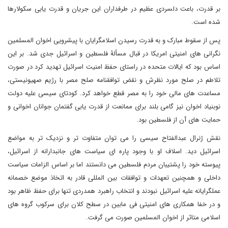
بر قدرت، باعت دلسردی عظیم در طرفداران این جریان و قدرت یابی سکولارها
شده است.
پس از سقوط مبارک و به قدرت رسیدن اسلامگرایان با پیشرویی اخوان المسلمین
نگرانی های امنیتی امریکا در قبال مسألۀ فلسطین و اسرائیل جدی شد. بر این
اساس بود که ایالات متحده در راستای حفظ امنیت اسرائیل تهدید کرد در صورت
تلاطم در صلح مورد نظرش و نقض توافقنامه صلح مصر با رژیم صهیونیستی،
مساعدت های مالی خود را به مصر قطع خواهد کرد. کودتای سیسی علیه دولت
نوبنیاد اخوان نیز گامی بلند برای ممانعت از قدرت یابی گفتمان جوانان اخوانی و
حمایت های آن از فلسطین بود.
نقش ژنرال عبدالفتاح سیسی را می توان متفاوت تر و نزدیک تر به مواضع
اسرائیل دید. اسلاف او با وجود پاره ای سیاست های جانبدارانه از اسرائیل،
پیوسته خود را پشتیبان مردم فلسطین می دانستند اما بر اساس الزامات سیاست
داخلی و همچنین تعهدات و توافقات بین المللی قادر به اتخاذ موضع خصمانه
عملگرایانه علیه اسرائیل نبودند و انتخاب راهبرد همدردی تنها برای حفظ ظاهر بود
و در خفا همکاری های امنیتی فی مابین در سطح کلان برای سرکوب گروه های
اسلامی متاثر از اخوان المسلمین صورت می گرفت.