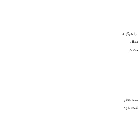
ا هرگونه
هداف
ست در
اد وفقر
الفت خود