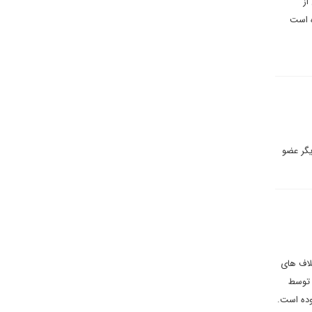
از
ه است
شد تجارت دولت اشغالگر با کشورهای عربی و ۱۴ کشور دیگر عضو
لاف های
 توسط
وده است.