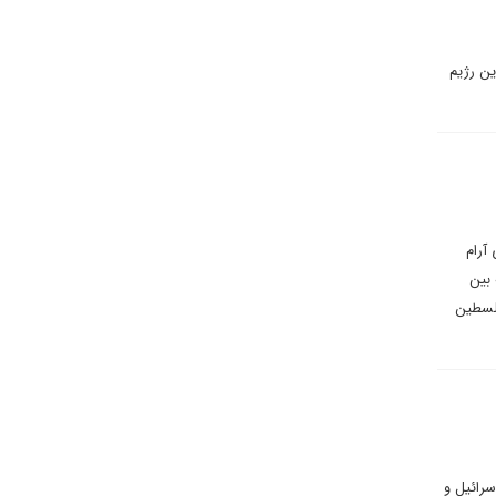
ین رژیم
آرام
 بین
فلسطین
سرائیل و