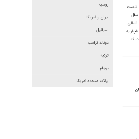
روسیه
به شصت
سال.
ایران و امریکا
المللی
اسرائیل
اچار به
ان زرد» است که
دونالد ترامپ
ترکیه
برجام
ایالات متحده امریکا
ان