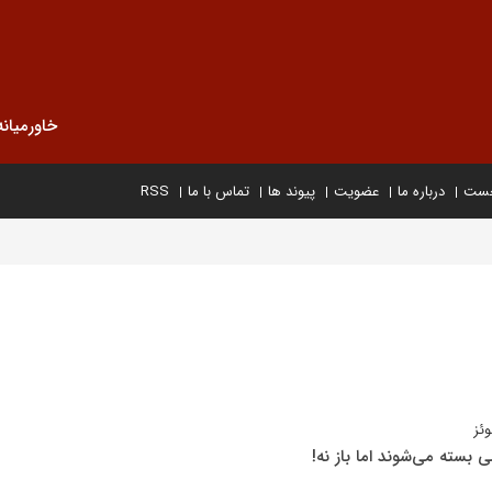
خاورمیانه
خست
درباره ما
عضویت
پیوند ها
تماس با ما
RSS
ئز
ی بسته می‌شوند اما باز نه!