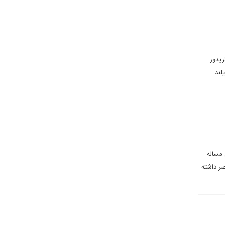
ریدور
لند
 مساله
ر داشته