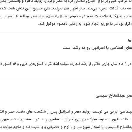
 ترامپ مبنی بر کوچ اجباری ساکنان غزه به مصر و اردن، روابط قاهره و واشنگتن یکی 
 سه دهه گذشته تجربه می‌کند. بنابر اظهار نظر دیپلمات‌های مصری، این تنش باعث شد
 منفی امریکا به ملاحظات مصر در خصوص طرح پاکسازی غزه، سفر عبدالفتاح السیسی،
 زمانی نامعلوم موکول کند.
ها
ای اسلامی با اسرائیل رو به رشد است
داده‌های تجارت خارجی اسرائیل در ۹ ماه سال جاری حاکی از ر
مصر عبدالفتاح سیسی
دیپلماسی ایرانی می نویسد: روابط مصر و اسرائیل پس از شکست های متعدد مصر و ائت
ور سادات، ظهور و سقوط مبارک، پیروزی اخوان المسلمین و تصدی مسند ریاست جمهوی
ل عبدالفتاح السیسی، با نمودار سینوسی و با اوج و حضیض و یا شیب تند و ملایم مواجه ب