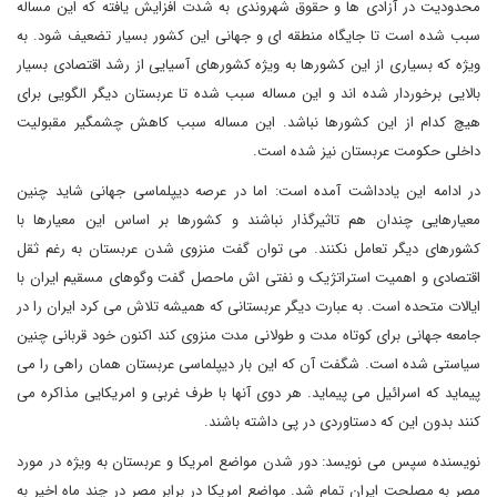
محدودیت در آزادی ها و حقوق شهروندی به شدت افزایش یافته که این مساله
سبب شده است تا جایگاه منطقه ای و جهانی این کشور بسیار تضعیف شود. به
ویژه که بسیاری از این کشورها به ویژه کشورهای آسیایی از رشد اقتصادی بسیار
بالایی برخوردار شده اند و این مساله سبب شده تا عربستان دیگر الگویی برای
هیچ کدام از این کشورها نباشد. این مساله سبب کاهش چشمگیر مقبولیت
داخلی حکومت عربستان نیز شده است.
در ادامه این یادداشت آمده است: اما در عرصه دیپلماسی جهانی شاید چنین
معیارهایی چندان هم تاثیرگذار نباشند و کشورها بر اساس این معیارها با
کشورهای دیگر تعامل نکنند. می توان گفت منزوی شدن عربستان به رغم ثقل
اقتصادی و اهمیت استراتژیک و نفتی اش ماحصل گفت وگوهای مسقیم ایران با
ایالات متحده است. به عبارت دیگر عربستانی که همیشه تلاش می کرد ایران را در
جامعه جهانی برای کوتاه مدت و طولانی مدت منزوی کند اکنون خود قربانی چنین
سیاستی شده است. شگفت آن که این بار دیپلماسی عربستان همان راهی را می
پیماید که اسرائیل می پیماید. هر دوی آنها با طرف غربی و امریکایی مذاکره می
کنند بدون این که دستاوردی در پی داشته باشند.
نویسنده سپس می نویسد: دور شدن مواضع امریکا و عربستان به ویژه در مورد
مصر به مصلحت ایران تمام شد. مواضع امریکا در برابر مصر در چند ماه اخیر به