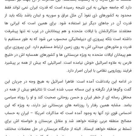
دارد که جامعه جهانی به این نتیجه رسیده است که قدرت ایران نمی تواند فقط
محدود به کشورهای ذی نفوذ آن مثل عراق و سوریه و لبنان باشد بلکه باید از
قدرت آن در جاهای دیگر نیز استفاده شود. برای همین است که ایرانی ها
معتقدند مذاکراتشان با ایالات متحده و هم پیمانانش در غرب نه تنها پیشرفت
داشته است بلکه پیروزی ای دیپلماتیکی محسوب می شود که به طور مستقیم با
قدرت و مانورهای میدانی اش به روی زمین ارتباط مستقیم دارد. این پیروزی برای
هم پیمانان ایالات متحده به ویژه عربستانی ها و کشورهای همسایه اش در خلیج
فارس به علاوه اسرائیل خوش نیامده است. اسرائیلی که بیش از همه بر پیشبرد
فرایند رویارویی نظامی با ایران اصرار دارد.
در ادامه این یادداشت آمده است: ظاهرا اسرائیل به هیچ وجه در جریان این
گفت وگوها قرار نگرفته و این مساله سبب شده است تا نتانیاهو بیش از همه در
محافل رسانه ای از خطر ایران و حسن روحانی صحبت کند و او را روباه سیاسی
بنامد. مشابه همین رفتار را روزنامه های عربستانی نیز دارند، به ویژه که این
احساس قوی نزد آنها به وجود آمده است که مذاکرات امریکا – ایران به حساب
مصالح منطقه عربی نوشته خواهد شد و مقابل عربستان و خواسته اش برای
تسلط بر منطقه خواهد ایستاد. البته از جایگاه عربستان در حل معضلات مختلف