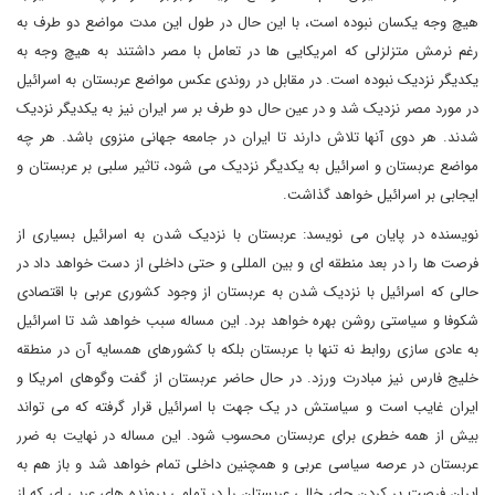
هیچ وجه یکسان نبوده است، با این حال در طول این مدت مواضع دو طرف به
رغم نرمش متزلزلی که امریکایی ها در تعامل با مصر داشتند به هیچ وجه به
یکدیگر نزدیک نبوده است. در مقابل در روندی عکس مواضع عربستان به اسرائیل
در مورد مصر نزدیک شد و در عین حال دو طرف بر سر ایران نیز به یکدیگر نزدیک
شدند. هر دوی آنها تلاش دارند تا ایران در جامعه جهانی منزوی باشد. هر چه
مواضع عربستان و اسرائیل به یکدیگر نزدیک می شود، تاثیر سلبی بر عربستان و
ایجابی بر اسرائیل خواهد گذاشت.
نویسنده در پایان می نویسد: عربستان با نزدیک شدن به اسرائیل بسیاری از
فرصت ها را در بعد منطقه ای و بین المللی و حتی داخلی از دست خواهد داد در
حالی که اسرائیل با نزدیک شدن به عربستان از وجود کشوری عربی با اقتصادی
شکوفا و سیاستی روشن بهره خواهد برد. این مساله سبب خواهد شد تا اسرائیل
به عادی سازی روابط نه تنها با عربستان بلکه با کشورهای همسایه آن در منطقه
خلیج فارس نیز مبادرت ورزد. در حال حاضر عربستان از گفت وگوهای امریکا و
ایران غایب است و سیاستش در یک جهت با اسرائیل قرار گرفته که می تواند
بیش از همه خطری برای عربستان محسوب شود. این مساله در نهایت به ضرر
عربستان در عرصه سیاسی عربی و همچنین داخلی تمام خواهد شد و باز هم به
ایران فرصت پر کردن جای خالی عربستان را در تمامی پرونده های عربی ای که از