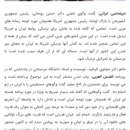
دیپلماسی ایرانی:
گفت وگوی تلفنی دکتر حسن روحانی، رئیس جمهوری
کشورمان با باراک اوباما، رئیس جمهوری امریکا همچنان مورد توجه رسانه های
عربی است. تماسی که گفته شده به عاملی برای نزدیکی روابط ایران و امریکا
تبدیل شده است. در این میان کشورهای عربی گمان می کنند که بیش از همه از
این تماس متضرر شده اند. به گمان آنها نزدیکی امریکا به ایران به معنای دور
شدن این کشور از آنها است. مساله ای که از آن طرف سبب شده است تا
عربستان به اسرائیل نزدیک شود.
خانم دکتر مضاوی الرشید، نویسنده و استاد دانشگاه عربستانی در یادداشتی که در
روزنامه
القدس العربی
، چاپ لندن منتشر کرده به این موضوع پرداخته است و
می نویسد: برای نخستین بار کاخ سفید گفت وگوهای مستقیمی را با ایران در ژنو
انجام داد. گفت وگوهایی که گفته شد بسیار صریح به ویژه در مورد برنامه هسته
ای ایران که همچنان مورد توجه ایران است و تلاش دارد به واسطه آن تحریم
های اقتصادی را از خود دور کند و مجددا به عرصه بین المللی به عنوان یک قدرت
فعال و قدرتمند بازگردد، انجام شد. ایران قدرتی است که قدرت های بزرگ توانایی
های بالقوه آن را در عراق و لبنان و سوریه به روشنی دیده اند و اکنون مجبور
هستند که این قدرت را به رسمیت بشناسند. این مذاکرات از آن جهت نیز اهمیت