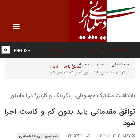
Toggle
vigation
صفحه نخست
درباره ما
عضویت
پیوند ها
ENGLISH
صفحه‌اصلی
اخبار
اخبار اصلی
تماس با ما
RSS
توافق مقدماتی باید بدون کم و کاست اجرا شود
یادداشت مشترک موسویان، پیکرینگ و کارتزر* در المانیتور
توافق مقدماتی باید بدون کم و کاست اجرا
شود
۱۷ آذر ۱۳۹۲ | ۲۳:۳۰
کد : ۱۹۲۵۷۲۹
اخبار اصلی
پرونده هسته ای