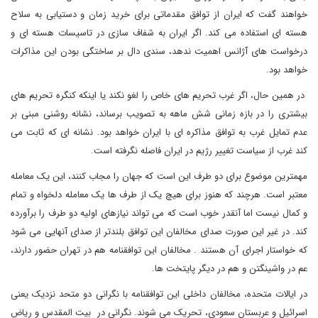
خواهند گفت که ایران از توافق مقدماتی برای خرید زمان و دستیابی به سلاح
هسته ای استفاده می کند. اگر ایران به شفاف سازی در تاسیسات هسته ای و
درخواست های آژانس اهمیت ندهد، سندی دال بر ساختگی بودن این مذاکرات
خواهد بود.
در همین حال، اگر غرب تحریم های خاص را لغو نکند یا اینکه کنگره تحریم های
بیشتری را در بازه زمانی شش ماهه به تصویب برساند، نشانه روشنی مبنی بر
عدم تمایل غرب به توافق مذاکره ای با ایران خواهد بود. نشانه ای که ثابت می
کند غرب از سیاست تغییر رژیم در ایران فاصله نگرفته است.
مهمترین موضوع برای دو طرف این است که جهان را مجاب کنند، این یک معامله
معتبر است. هرچند که هنوز برای هیچ یک از طرف ها یک معامله دلخواه و تمام
و کمال نیست اما آنقدر خوب است که می تواند نیازهای اولیه دو طرف را برآورده
کند. در غیر این صورت صدای مخالفان این توافق بلندتر از صدای آنهایی می شود
که خواستار اجرای آن هستند . مخالفان این توافقنامه هم در تهران حضور دارند،
عم در واشینگتن و هم در دیگر پایتخت ها.
در ایالات متحده، مخالفان داخلی این توافقنامه با نگرانی دو متحد نزدیک یعنی
اسرائیل و عربستان سعودی، تحریک می شوند. نگرانی در بیت المقدس و ریاض