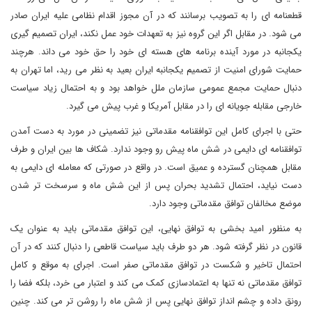
قطعنامه ای را به تصویب برسانند که در آن مجوز اقدام نظامی علیه ایران صادر
می شود. در مقابل اگر این گروه نیز به تعهدات خود عمل نکند، ایران تصمیم گیری
یکجانبه در مورد آینده برنامه های هسته ای خود را حق خود می داند. هرچند
حمایت شورای امنیت از تصمیم یکجانبه ایران بعید به نظر می رید، اما تهران به
دنبال حمایت مجمع عمومی سازمان ملل خواهد بود و به احتمال زیاد سیاست
خارجی مقابله جویانه ای را در مقابل آمریکا و غرب پیش می گیرد.
حتی با اجرای کامل این توافقنامه مقدماتی نیز تضمینی در مورد به دست آمدن
توافقنامه ای دایمی در شش ماه پیش رو وجود ندارد. شکاف ها بین ایران و طرف
مقابل همچنان گسترده و عمیق است. در واقع در صورتی که معامله ای دایمی به
دست نیاید، احتمال تشدید بحران پس از این شش ماه و سرسخت تر شدن
موضع مخالفان توافق مقدماتی وجود دارد.
به منظور امید بخشی به توافق نهایی، این توافق مقدماتی باید به عنوان یک
قانون در نظر گرفته شود. هر دو طرف باید سیاست قاطعی را دنبال کنند که در آن
احتمال تاخیر و شکست در توافق مقدماتی صفر است. اجرای به موقع و کامل
توافق مقدماتی نه تنها به اعتمادسازی کمک می کند و اعتبار می خرد، بلکه فضا را
رونق داده و چشم انداز توافق نهایی پس از شش ماه را روشن تر می کند. چنین