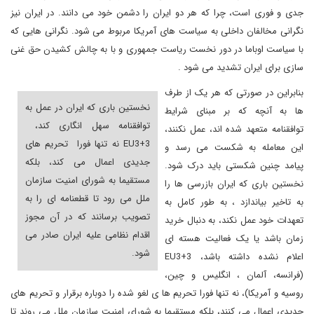
جدی و فوری است، چرا که هر دو ایران را دشمن خود می دانند. در ایران نیز
نگرانی مخالفان داخلی به سیاست های آمریکا مربوط می شود. نگرانی هایی که
با سیاست اوباما در دور نخست ریاست جمهوری و با به چالش کشیدن حق غنی
سازی برای ایران تشدید می شود .
بنابراین در صورتی که هر یک از طرف
نخستین باری که ایران در عمل به
ها به آنچه که بر مبنای شرایط
توافقنامه سهل انگاری کند،
توافقنامه متعهد شده اند، عمل نکنند،
EU3+3
نه تنها فورا تحریم های
این معامله به شکست می رسد و
جدیدی اعمال می کند، بلکه
پیامد چنین شکستی باید درک شود.
مستقیما به شورای امنیت سازمان
نخستین باری که ایران بازرسی ها را
ملل می رود تا قطعنامه ای را به
به تاخیر بیاندازد ، به طور کامل به
تصویب برسانند که در آن مجوز
تعهدات خود عمل نکند، به دنبال خرید
اقدام نظامی علیه ایران صادر می
زمان باشد یا یک فعالیت هسته ای
شود.
اعلام نشده داشته باشد،
EU3+3
(فرانسه، آلمان ، انگلیس و چین،
روسیه و آمریکا)، نه تنها فورا تحریم ها ی لغو شده را دوباره برقرار و تحریم های
جدیدی اعمال می کنند، بلکه مستقیما به شورای امنیت سازمان ملل می روند تا