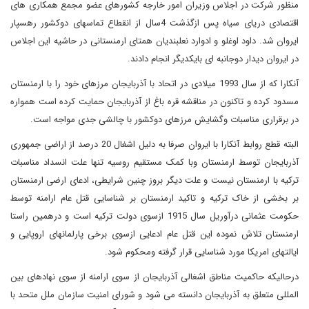
منظور شرکت در اجلاس وزیران امور خارجه کشورهای عضو مجمع همکاری های
اقتصادی دریای سیاه پس ازگذشت 4سال از انقطاع تماسهای دوکشور رهسپار
ایروان شد. داود اوغلو و ادوارد نعلبندیان همتای ارمنستانی در حاشیه این اجلاس
در ایروان دیدار دوجانبه ای بایکدیگر انجام دادند.
آنکارا که از سال 1993 میلادی در اتحاد با آذربایجان مرزهای خود را با ارمنستان
مسدود کرده و تاکنون در مناقشه قره باغ از آذربایجان حمایت کرده است همواره
در برقراری مناسبات وگشایش مرزهای دوکشور با چالشی جدی مواجه است.
البته قطع روابط آنکارا با ایروان صرفا به دلیل اشغال 20 درصد از اراضی جمهوری
آذربایجان توسط ارمنستان وبا کمک مستقیم روسیه تنها علت انسداد مناسبات
ترکیه با ارمنستان نیست و علت دیگر بروز چنین شرایطی، ادعای ارضی ارمنستان
بر بخشی از خاک ترکیه و تاکید ارمنستان بر شناسایی قتل عام ارامنه توسط
حکومت عثمانی درآوریل سال 1915 ازسوی دولت ترکیه است و درهمین راستا
ارمنستان تلاش نموده این قتل عام ادعایی ازسوی برخی پارلمانهای اروپایی و
ایالتهای امریکا مورد شناسایی قرار گرفته ومحکوم شود.
درحالیکه حاکمیت مناطق اشغالی آذربایجان از سوی ارامنه از سوی نهادهای بین
المللی متعلق به آذربایجان دانسته می شود و شورای امنیت سازمان ملل متحد با