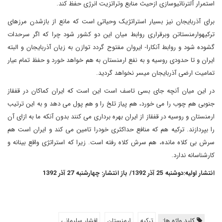
استمرار آلترناتیوسازی ازحیث منابع وتراتزیت انرژی حفظ کند
.
برای آذربایجان نیز بسیار استراتژیک وحیاتی است که مانع از بازشدن مرزهای
ترکیهوارمنستاتن وبرقراری روابط میان این دو کشور شود چرا که اگر سرحدات
گشوده شود و روابط آنکارا- ایروان مفتوح گردد توازن به زیان آذربایجان و البته
ایران و تا حدودی روسیه و به نفع ارمنستان به هم خواهد خورد و حفظ تمام عیار
تمامیت ارضی آذربایجان میسر نخواهد گردید
.
در این میان آنچه جای بسی تاسف است این است که ایران کماکان در قفقاز
جنوبی هم چوب را می خورد، هم پیاز تلخ را و هم پول می دهد و به این ترتیب
ارمنستان و روسیه در قفقاز از ایران بهره برداری می کنند بدون آنکه ما به ازای آن
را بپردازند. ترکیه هم که منافع حداکثری خودرا تامین می کند و ایران است هم
سرش بی کلاه مانده، هم سرش کلاه رفته است. زیرا که استراتژی واقع بینانه و
کارشناسانه ندارد
.
انتشار اولیه:دوشنبه 25 آذر 1392/ باز انتشار: چهارشنبه 27 آذر 1392
کلید واژه ها:
ترکیه
ارمنستان
افشار سليماني