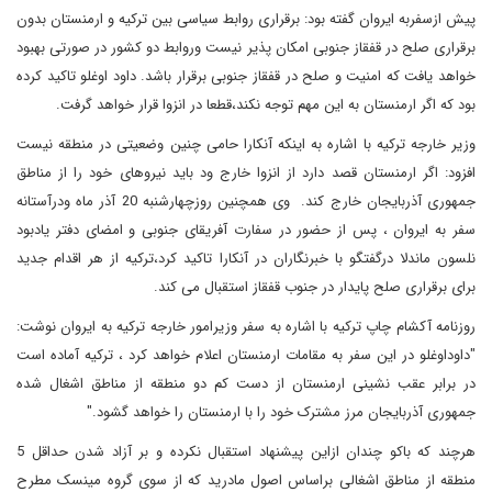
پیش ازسفربه ایروان گفته بود: برقراری روابط سیاسی بین ترکیه و ارمنستان بدون
برقراری صلح در قفقاز جنوبی امکان پذیر نیست وروابط دو کشور در صورتی بهبود
خواهد یافت که امنیت و صلح در قفقاز جنوبی برقرار باشد. داود اوغلو تاکید کرده
بود که اگر ارمنستان به این مهم توجه نکند،قطعا در انزوا قرار خواهد گرفت.
وزیر خارجه ترکیه با اشاره به اینکه آنکارا حامی چنین وضعیتی در منطقه نیست
افزود: اگر ارمنستان قصد دارد از انزوا خارج ود باید نیروهای خود را از مناطق
جمهوری آذربایجان خارج کند. وی همچنین روزچهارشنبه 20 آذر ماه ودرآستانه
سفر به ایروان ، پس از حضور در سفارت آفریقای جنوبی و امضای دفتر یادبود
نلسون ماندلا درگفتگو با خبرنگاران در آنکارا تاکید کرد،ترکیه از هر اقدام جدید
برای برقراری صلح پایدار در جنوب قفقاز استقبال می کند.
روزنامه آکشام چاپ ترکیه با اشاره به سفر وزیرامور خارجه ترکیه به ایروان نوشت:
"داوداوغلو در این سفر به مقامات ارمنستان اعلام خواهد کرد ، ترکیه آماده است
در برابر عقب نشینی ارمنستان از دست کم دو منطقه از مناطق اشغال شده
جمهوری آذربایجان مرز مشترک خود را با ارمنستان را خواهد گشود."
هرچند که باکو چندان ازاین پیشنهاد استقبال نکرده و بر آزاد شدن حداقل 5
منطقه از مناطق اشغالی براساس اصول مادرید که از سوی گروه مینسک مطرح