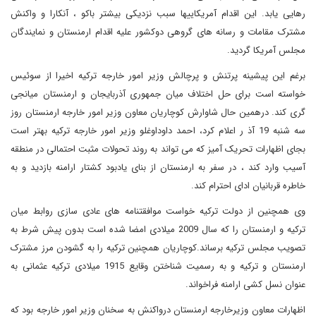
رهایی یابد. این اقدام آمریکاییها سبب نزدیکی بیشتر باکو ، آنکارا و واکنش
مشترک مقامات و رسانه های گروهی دوکشور علیه اقدام ارمنستان و نمایندگان
مجلس آمریکا گردید
.
برغم این پیشینه پرتنش و پرچالش وزیر امور خارجه ترکیه اخیرا از سوئیس
خواسته است برای حل اختلاف میان جمهوری آذربایجان و ارمنستان میانجی
گری کند. درهمین حال شاوارش کوچاریان معاون وزیر امور خارجه ارمنستان روز
سه شنبه 19 آذ ر اعلام کرد، احمد داوداوغلو وزیر امور خارجه ترکیه بهتر است
بجای اظهارات تحریک آمیز که می تواند به روند تحولات مثبت احتمالی در منطقه
آسیب وارد کند ، در سفر به ارمنستان از بنای یادبود کشتار ارامنه بازدید و به
خاطره قربانیان ادای احترام کند.
وی همچنین از دولت ترکیه خواست موافقتنامه های عادی سازی روابط میان
ترکیه و ارمنستان را که سال 2009 میلادی امضا شده است بدون پیش شرط به
تصویب مجلس ترکیه برساند.کوچاریان همچنین ترکیه را به گشودن مرز مشترک
ارمنستان و ترکیه و به رسمیت شناختن وقایع 1915 میلادی ترکیه عثمانی به
عنوان نسل کشی ارامنه فراخواند.
اظهارات معاون وزیرخارجه ارمنستان درواکنش به سخنان وزیر امور خارجه بود که