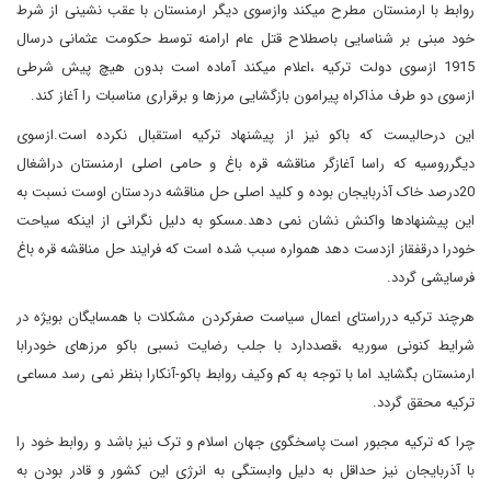
روابط با ارمنستان مطرح میکند وازسوی دیگر ارمنستان با عقب نشینی از شرط
خود مبنی بر شناسایی باصطلاح قتل عام ارامنه توسط حکومت عثمانی درسال
1915 ازسوی دولت ترکیه ،اعلام میکند آماده است بدون هیچ پیش شرطی
ازسوی دو طرف مذاکراه پیرامون بازگشایی مرزها و برقراری مناسبات را آغاز کند
.
این درحالیست که باکو نیز از پیشنهاد ترکیه استقبال نکرده است.ازسوی
دیگرروسیه که راسا آغازگر مناقشه قره باغ و حامی اصلی ارمنستان دراشغال
20
درصد خاک آذربایجان بوده و کلید اصلی حل مناقشه دردستان اوست نسبت به
این پیشنهادها واکنش نشان نمی دهد.مسکو به دلیل نگرانی از اینکه سیاحت
خودرا درقفقاز ازدست دهد همواره سبب شده است که فرایند حل مناقشه قره باغ
فرسایشی گردد
.
هرچند ترکیه درراستای اعمال سیاست صفرکردن مشکلات با همسایگان بویژه در
شرایط کنونی سوریه ،قصددارد با جلب رضایت نسبی باکو مرزهای خودرابا
ارمنستان بگشاید اما با توجه به کم وکیف روابط باکو-آنکارا بنظر نمی رسد مساعی
ترکیه محقق گردد.
چرا که ترکیه مجبور است پاسخگوی جهان اسلام و ترک نیز باشد و روابط خود را
با آذربایجان نیز حداقل به دلیل وابستگی به انرژی این کشور و قادر بودن به