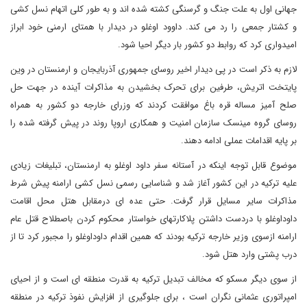
جهانی اول به علت جنگ و گرسنگی کشته شده اند و به طور کلی اتهام نسل کشی
و کشتار جمعی را رد می کند. داوود اوغلو در دیدار با همتای ارمنی خود ابراز
امیدواری کرد که روابط دو کشور بار دیگر احیا شود
.
لازم به ذکر است در پی دیدار اخیر روسای جمهوری آذربایجان و ارمنستان در وین
پایتخت اتریش، طرفین برای تحرک بخشیدن به مذاکرات آینده در جهت حل
صلح آمیز مساله قره باغ موافقت کردند که وزرای خارجه دو کشور به همراه
روسای گروه مینسک سازمان امنیت و همکاری اروپا روند در پیش گرفته شده را
بر پایه اقدامات عملی ادامه دهند.
موضوع قابل توجه اینکه در آستانه سفر داود اوغلو به ارمنستان، تبلیغات زیادی
علیه ترکیه در این کشور آغاز شد و شناسایی رسمی نسل کشی ارامنه پیش شرط
مذاکرات سایر مسایل قرار گرفت. حتی عده ای درمقابل هتل محل اقامت
داوداوغلو با دردست داشتن پلاکارتهای خواستار محکوم کردن باصطلاح قتل عام
ارامنه ازسوی وزیر خارجه ترکیه بودند که همین اقدام داوداوغلو را مجبور کرد تا از
درب پشتی وارد هتل شود
.
از سوی دیگر مسکو که مخالف تبدیل ترکیه به قدرت منطقه ای است و از احیای
امپراتوری عثمانی نگران است ، برای جلوگیری از افزایش نفوذ ترکیه در منطقه