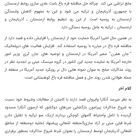
مانع تراشی می کند. چراکه حل مناقشه قره باغ باعث عادی سازی روابط ارمنستان
با جمهوری آذربایجان و ترکیه می شود و این به مفهوم کاهش وابستگی
ارمنستان به روسیه است. از این رو، تنظیم روابط ارمنستان ـ آذربایجان و
ارمنستان ـ ترکیه به عامل روسیه بستگی دارد
.
در همین حال اخیرا آمریکا حمایت خود از ارمنستان را افزایش داده و قصد دارد از
مناقشه قره باغ در مبارزه با روسیه استفاده کند. افزایش فعالیت های دیپلماتیک
"ˈجان هفرن" سفیر آمریکا در ارمنستان و توصیه های ˈجان کریˈ وزیر امور
خارجه آمریکا به نماینده جدید این کشور در گروه مینسک مبنی بر تجدید نظر در
روند مذاکرات صلح به عنوان نمونه هایی دال بر رویکرد جدید آمریکا در منطقه از
جمله طولانی شدن روند حل و فصل مناقشه قره باغ کوهستانی است
.
کلام آخر
به نظر میرسد آنکارا وایروان قصد دارند با کاستن از مطالبات وشروط خود نسبت
به شروع مذاکرات پیرامون بازگشایی مرزهای دوکشور که ازسوی آنکارا مسدود
گردیده با تامل واحتیاط گامهای کوچکی بردارند.ازیک سو ترکیه با تقلیل دادن
شرط قبلی مبنی بر آزاد سازی5منطقه اشغالی پیشنهاد تخلیه دومنطقه از مناطق
اشغالی آذربایجان توسط ارمنستان را بعنوان شرط شروع مذاکرات بمنظور برقراری