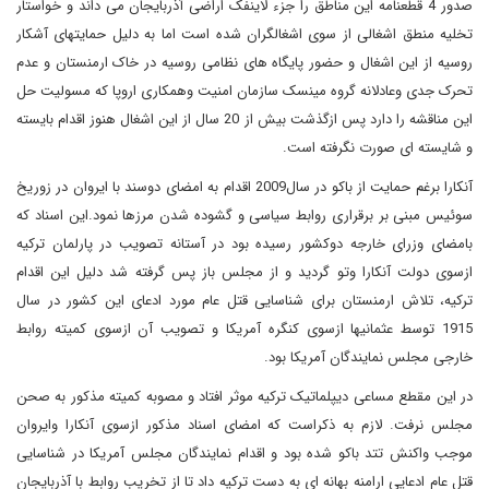
صدور 4 قطعنامه این مناطق را جزء لاینفک اراضی آذربایجان می داند و خواستار
تخلیه منطق اشغالی از سوی اشغالگران شده است اما به دلیل حمایتهای آشکار
روسیه از این اشغال و حضور پایگاه های نظامی روسیه در خاک ارمنستان و عدم
تحرک جدی وعادلانه گروه مینسک سازمان امنیت وهمکاری اروپا که مسولیت حل
این مناقشه را دارد پس ازگذشت بیش از 20 سال از این اشغال هنوز اقدام بایسته
و شایسته ای صورت نگرفته است
.
آنکارا برغم حمایت از باکو در سال2009 اقدام به امضای دوسند با ایروان در زوریخ
سوئیس مبنی بر برقراری روابط سیاسی و گشوده شدن مرزها نمود.این اسناد که
بامضای وزرای خارجه دوکشور رسیده بود در آستانه تصویب در پارلمان ترکیه
ازسوی دولت آنکارا وتو گردید و از مجلس باز پس گرفته شد دلیل این اقدام
ترکیه، تلاش ارمنستان برای شناسایی قتل عام مورد ادعای این کشور در سال
1915 توسط عثمانیها ازسوی کنگره آمریکا و تصویب آن ازسوی کمیته روابط
خارجی مجلس نمایندگان آمریکا بود.
در این مقطع مساعی دیپلماتیک ترکیه موثر افتاد و مصوبه کمیته مذکور به صحن
مجلس نرفت. لازم به ذکراست که امضای اسناد مذکور ازسوی آنکارا وایروان
موجب واکنش تتد باکو شده بود و اقدام نمایندگان مجلس آمریکا در شناسایی
قتل عام ادعایی ارامنه بهانه ای به دست ترکیه داد تا از تخریب روابط با آذربایجان