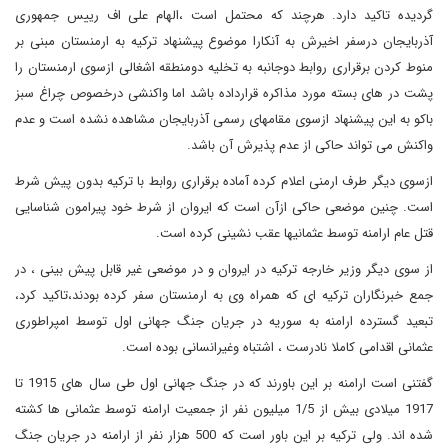
گردیده تاکید دارد
.
هرچند که محتمل است ،الهام علی اف رییس جمهوری
آذربایجان درسفر اخیرش به آنکارا موضوع پیشنهاد ترکیه به ارمنستان مبنی بر
منوط کردن برقراری روابط دوجانبه به تخلیه دومنطقه اشغالی ازسوی ارمنستان را
پشت در های بسته مورد مذاکره قرارداده باشد اما واکنشی درخصوص چراغ سبز
باکو به این پیشنهاد ازسوی مقامهای رسمی آذربایجان مشاهده نشده است و عدم
واکنش می تواند حاکی از عدم پذیرش آن باشد
.
ازسوی دیگر طرف ارمنی اعلام کرده آماده برقراری روابط با ترکیه بدون پیش شرط
است. چنین موضعی حاکی ازآن است که ایروان از شرط خود پیرامون شناسایی
قتل عام ارامنه توسط عثمانیها عقب نشینی کرده است
.
از سوی دیگر وزیر خارجه ترکیه در ایروان و در موضعی غیر قابل پیش بینی ، در
جمع خبرنگاران ترکیه ای که همراه وی به ارمنستان سفر کرده بودند،تاکید کرد،
تبعید گسترده ارامنه به سوریه در جریان جنگ جهانی اول توسط امپراطوری
عثمانی اقدامی کاملا نادرست ، اشتباه وغیرانسانی بوده است
.
گفتنی است ارامنه بر این باورند که در جنگ جهانی اول طی سال های 1915 تا
1917 میلادی بیش از 1/5 میلیون نفر از جمعیت ارامنه توسط عثمانی ها کشته
شده اند. ولی ترکیه بر این باور است که 500 هزار نفر از ارامنه در جریان جنگ