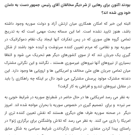
بودند اکنون برای رهایی از شر دیگر مخالفان آقای رئیس جمهور دست به دامان
خود وی شده اند؟
البته این خبر که امکان همکاری میان ارتش آزاد و دولت سوریه وجود داشته
باشد، هنوز تایید نشده است. اما این مساله بحث مهمی است که به تدریج
تمامی گروه های سوری که در پس تفکرات آنها ایجاد یک نظام دموکراتیک در
سوریه بود و نظامی که مردم تعیین کننده سرنوشت و آینده خود باشند از شکل
گیری یک جریان تند که از سوی کشورهای دیگر هم تحریک می شود و اتفاقا
بسیاری از نیروهای آنها نیروهای غیرسوری هستند ، نگرانند و این نگرانی مشترک
میان تمامی جریان های ملی مخالف و امریکایی ها و اروپایی ها وجود دارد. این
دغدغه مشترک مولود پرسش مشترکی می شود دال بر اینکه چه راهکاری را باید
در مقابل نیروهای تندرو و افراطی به کار گرفت؟
به نظر می رسد امریکایی ها در حال حاضر در شطرنج سوریه در شرایط خوبی به
سر نبرده و برای تصمیم گیری در خصوص سوریه با بحران مواجه شده اند. امروز
دیگر در صحنه سوریه طرف های دیگری هستند که نقش تعیین کننده تری از
امریکا را بازی می کنند. به نظر می رسد که تلاش واشنگتن برای برگزاری ژنو۲ در
راستای پیدا کردن منفذی در راستای بازگرداندن شرایط سیاسی به شکل سابق