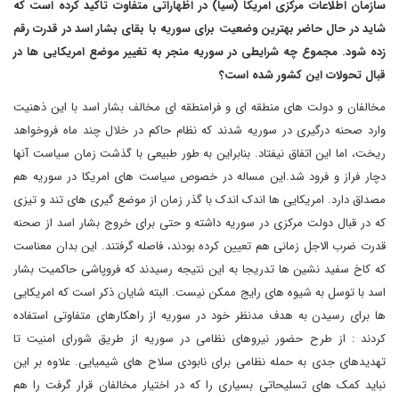
سازمان اطلاعات مرکزی امریکا (سیا) در اظهاراتی متفاوت تاکید کرده است که
شاید در حال حاضر بهترین وضعیت برای سوریه با بقای بشار اسد در قدرت رقم
زده شود. مجموع چه شرایطی در سوریه منجر به تغییر موضع امریکایی ها در
قبال تحولات این کشور شده است؟
مخالفان و دولت های منطقه ای و فرامنطقه ای مخالف بشار اسد با این ذهنیت
وارد صحنه درگیری در سوریه شدند که نظام حاکم در خلال چند ماه فروخواهد
ریخت، اما این اتفاق نیفتاد. بنابراین به طور طبیعی با گذشت زمان سیاست آنها
دچار فراز و فرود شد.این مساله در خصوص سیاست های امریکا در سوریه هم
مصداق دارد. امریکایی ها اندک اندک با گذر زمان از موضع گیری های تند و تیزی
که در قبال دولت مرکزی در سوریه داشته و حتی برای خروج بشار اسد از صحنه
قدرت ضرب الاجل زمانی هم تعیین کرده بودند، فاصله گرفتند. این بدان معناست
که کاخ سفید نشین ها تدریجا به این نتیجه رسیدند که فروپاشی حاکمیت بشار
اسد با توسل به شیوه های رایج ممکن نیست. البته شایان ذکر است که امریکایی
ها برای رسیدن به هدف مدنظر خود در سوریه از راهکارهای متفاوتی استفاده
کردند : از طرح حضور نیروهای نظامی در سوریه از طریق شورای امنیت تا
تهدیدهای جدی به حمله نظامی برای نابودی سلاح های شیمیایی. علاوه بر این
نباید کمک های تسلیحاتی بسیاری را که در اختیار مخالفان قرار گرفت را هم