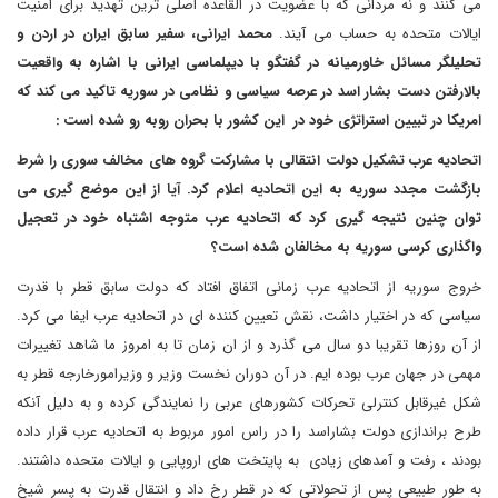
می کنند و نه مردانی که با عضویت در القاعده اصلی ترین تهدید برای امنیت
ایالات متحده به حساب می آیند.
محمد ایرانی، سفیر سابق ایران در اردن و
تحلیلگر مسائل خاورمیانه
در گفتگو با دیپلماسی ایرانی با اشاره به واقعیت
بالارفتن دست بشار اسد در عرصه سیاسی و نظامی در سوریه تاکید می کند که
امریکا در تبیین استراتژی خود در این کشور با بحران روبه رو شده است :
اتحادیه عرب تشکیل دولت انتقالی با مشارکت گروه های مخالف سوری را شرط
بازگشت مجدد سوریه به این اتحادیه اعلام کرد. آیا از این موضع گیری می
توان چنین نتیجه گیری کرد که اتحادیه عرب متوجه اشتباه خود در تعجیل
واگذاری کرسی سوریه به مخالفان شده است؟
خروج سوریه از اتحادیه عرب زمانی اتفاق افتاد که دولت سابق قطر با قدرت
سیاسی که در اختیار داشت، نقش تعیین کننده ای در اتحادیه عرب ایفا می کرد.
از آن روزها تقریبا دو سال می گذرد و از ان زمان تا به امروز ما شاهد تغییرات
مهمی در جهان عرب بوده ایم. در آن دوران نخست وزیر و وزیرامورخارجه قطر به
شکل غیرقابل کنترلی تحرکات کشورهای عربی را نمایندگی کرده و به دلیل آنکه
طرح براندازی دولت بشاراسد را در راس امور مربوط به اتحادیه عرب قرار داده
بودند ، رفت و آمدهای زیادی به پایتخت های اروپایی و ایالات متحده داشتند.
به طور طبیعی پس از تحولاتی که در قطر رخ داد و انتقال قدرت به پسر شیخ