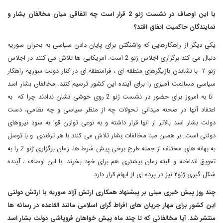
با این اوصاف در نشست ژنو 2 قرار است چه اتفاقی میان مخالفان بشار و
نمایندگان حاکمیت اتفاق افتد؟
یکی دیگر از راهکارهایی که واشنگتن برای پایان دادن سیاسی به بحران سوریه
دنبال می کند برگزاری اجلاس ژنو 2 است. امریکایی ها تلاش می کنند در اجلاس
ژنو ۲ با نشاندن بازیگرهای منطقه ای ، فرامنطقه ای در کنار دولت سوریه راهکار
سیاسی مسالمت آمیزی را برای آینده این کشور ترسیم کنند. مخالفان بشار اسد
تا به امروز برای حضور در نشست ژنو 2 روی خوشی نشان ندادند چرا که به
اعتقاد آنها در صحنه میدانی تحولات چه از منظر سیاسی و چه نظامی، دست
دولت بشار اسد بالاتر از انها قرار داشته و به نوعی توازن قوا به سود نیروهای
دولتی است. بر همین مبنا مخالفات بشار تلاش می کنند با هر ترفندی و با توسل
به بهانه های مختلف از جمله طرح برخی پیش شرط ها، زمان برگزاری ژنو 2 را به
تعویق انداخته و البته زمان بیشتری هم برای خود بخرند. با این اوصاف ، آینده
شکل گیری ژنو۲ نیز در پرده ای از ابهام قرار دارد.
چند روز پیش خبری مبنی بر پیشنهاد همکاری ارتش آزاد سوریه با ارتش دولتی
این کشور برای مهار جریان های افراط گرای اسلامی مانند القاعده در رسانه ها
منتشر شد. آیا مخالفانی که تا چند ماه پیش خواهان فروپاشی دولت بشار اسد