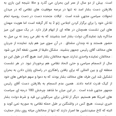
است. بیش از دو سال از عمر این بحران می گذرد و حالا نتیجه این بازی به
بالارفتن دست بشار اسد نه تنها در عرصه موفقیت های نظامی که در میدان
تحولات سیاسی منتهی شده است . ایالات متحده دست در دست روسیه تمام
تلاش خود را برای برگزار کردن اجلاس ژنو 2 به کار گرفته است اما هویت مهمان
های این نشست همچنان در هاله ای از ابهام قرار دارد. در یک سوی این میز
مذاکره باید نمایندگان دولت بشار اسد بنشینند که به نظر می رسد نه بی میل به
حضور هستند و نه چندان مشتاق . در آن سوی میز هم باید نماینده از جریان
های مخالف آقای رئیس جمهور بنشیند. مشکل دقیقا از همین نقطه آغاز می شود
: مخالفان نماینده واحدی ندارند.جبهه مخالفان بشار اسد هیچ گاه در طول این دو
سال از انسجام سیاسی و حتی اتحاد نظامی هم برخوردار نبود. در هر نشست
منطقه ای و بین المللی که برای یافتن راهکاری در راستای پایان دادن به بحران
تشکیل شد این طرف های مخالف بشار بودند که به دعوا و سهم خواهی های خود
از کیک قدرت ادامه دادند. همین عدم انسجام به بالارفتن دست آقای رئیس
جمهور منتهی شده است . در این میان ما شاهد چرخش 180 درجه ای سیاست
های امریکا هم هستیم. دیگر از تلاش برای سرنگونی بی قید و شرط دولت بشار
خبری نیست. هیچ کس در واشنگتن بر طبل حمله نظامی به سوریه نمی کوبد و
البته که کاخ سفیدنشین ها اصرار دارند که تنها از مخالفان میانه روی بشار حمایت