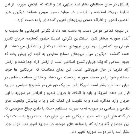
رادیکال در میان مخالفان بشار اسد منتهی شد و البته که ارتش سوریه از این
شرایط نهایت استفاده را کرده و در موارد بسیار مهمی همانند درگیری های
القصیر، قلمون و اطراف حمص پیروزهای تعیین کننده ای را به دست آورد.
در نتیجه تمامی عوامل دست به دست هم داد تا نگرانی امریکایی ها نسبت به
آینده سوریه بیشتر شود. بیشترین نگرانی امریکا حضور گسترده جریان تندرو
افراطی بود که امروز مهم ترین نیروهای مخالف در داخل را تشکیل می دهند. از
هفته گذشته درگیری میان نیروهای مسلح معارض به گونه ای پیش رفته که
جبهه اسلامی که یک جریان تندرو اسلامی است از ارتش آزاد جدا شده و ارتش
آزاد تقریبا در حال فروپاشی است. این بدان معناست که امریکایی ها طرف
مستقیم خود را در صحنه سوریه از دست می دهند و فقدان مخاطب خاص در
میان مخالفان بشار اسد، امریکا را بر سر یک دوراهی در شطرنج سیاسی سوریه
قرار می دهد: امریکا یا باید با ائتلاف با جریان تندرو و افراطی در سوریه با این
جریان وارد مذاکره شده و به تقویت آن کمک کند و یا با پذیرش واقعیت های
نظامی و سیاسی در سوریه نه به صورت مستقیم - بلکه با دادن چراغ سبزهایی که
در گفته های این مقام سابق امریکایی هم می توان دید- به تدریج به سمت درک
این موضوع گام بردارد که با مولفه های موجود در سوریه امروز نمی توان جای
بشار اسد را در دولت سوریه تغییر داد.