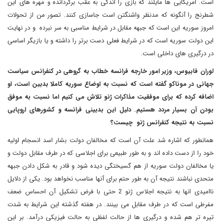
است. امریکایی ها مایلند که بازی را اندکی به عقب برگردانده و مهره های این
شطرنج را آنگونه که مدنظر واشنگتن است جاسازی کنند. تصور من از تحولات
امروز سوریه این است که جبهه مقابل در شرایط مناسبی به سر نبرده و در نهایت
این دولت سوریه است که در شرایط فعلی دست برتر را داشته و یا بازیگر اساسی
در درگیری های داخلی است.
لوران فابیوس، وزیر امور خارجه فرانسه خطاب به گروهی در کنفرانس سیاست
جهانی در موناکو گفته است که نسبت به اوضاع سوریه کاملا بدبین است، او
اضافه کرده که برای موفقیت مذاکرات ژنو تلاش می کنیم اما نسبت به موفق
بودن آن بسیار مردد هستیم. دلیل این بدبینی فرانسه و کشورهای اروپایی
نسبت به نتیجه کنفرانس ژنو چیست؟
همانطور که اشاره شد علت آن است که مخالفان دولت بشار اسد انسجام اولیه
خود را از دست داده اند و به طور طبیعی برای اجلاسی که در طرف مقابل دولت و
یا مخالفان دولت سوریه از هم گسیختگی دیده شود و قادر به شکل دادن جبهه
متحدی نباشند نتیجه آن به طور حتم برای آنها مناسب نخواهد بود. یکی از دلایل
ناامیدی انها به نتیجه اجلاس ژنو 2 حتی با فرض تشکیل آن احساس ضعف
مفرطی است که در طرف مقابل می بینند. در هفته گذشته این شرایط به شدت
تیره تر هم شده و درگیری ها از حالت لفظی به حالت فیزیکی درآمد. بر این