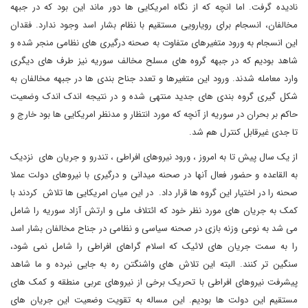
نادیده گرفت. اما انچه که از نگاه امریکایی ها دور ماند این بود که در جبهه
مخالفان، انسجام برای رویارویی مستقیم با نظام بشار اسد وجود ندارد. فقدان
این انسجام به ورود متغیرهای متفاوت به صحنه درگیری های نظامی منجر شده و
شاهد بودیم که در جبهه گروه های مسلح مخالف سوریه نیز طرف های دیگری
وارد معامله شدند. ورود این متغیرها و تعدد جناح بندی ها در جبهه مخالفان به
شکل گیری گروه بندی های جدید منتهی شده و در نتیجه اندک اندک وضعیت
حاکم بر بحران در سوریه از آنچه که مورد انتظار و مدنظر امریکایی ها بود خارج و
تا جدی غیرقابل کنترل هم شد.
از یک سال پیش تا به امروز ، ورود نیروهای افراطی ، تندرو و جریان های نزدیک
به القاعده و حضور فعال آنها در صحنه میدانی و درگیری با نیروهای دولت عملا
صحنه را در اختیار این گروه ها قرار داد. در این میان امریکایی ها تلاش کردند با
کمک به جریان های مورد نظر خود که ائتلاف ملی و ارتش آزاد سوریه را شامل
می شد به نوعی وزنه بازی در صحنه سیاسی و نظامی در جناح مخالفان بشار اسد
را به سمت جریان های لائیک که اسلام گراهای افراطی را شامل نمی شود،
سنگین تر کنند. البته این تلاش های واشنگتن ره به جایی نبرده و ما شاهد
پیشرفت نیروهای افراطی با تحریک برخی از نیروهای عربی منطقه و کمک های
مستقیم این دولت ها بودیم. این مساله به تقویت وضعیت این جریان های