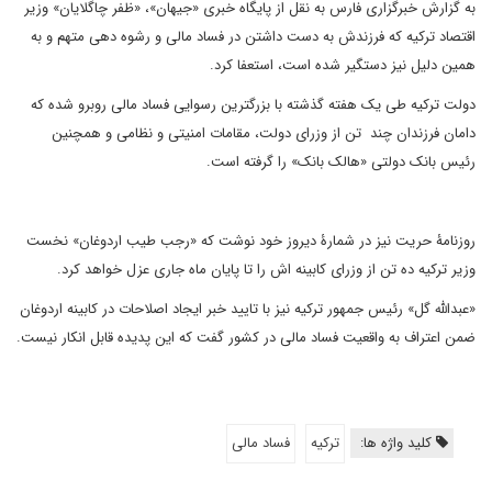
به گزارش خبرگزاری فارس به نقل از پایگاه خبری «جیهان»، «ظفر چاگلایان» وزیر
اقتصاد ترکیه که فرزندش به دست داشتن در فساد مالی و رشوه دهی متهم و به
همین دلیل نیز دستگیر شده است، استعفا کرد.
دولت ترکیه طی یک هفته گذشته با بزرگترین رسوایی فساد مالی روبرو شده که
دامان فرزندان چند تن از وزرای دولت، مقامات امنیتی و نظامی و همچنین
رئیس بانک دولتی «هالک بانک» را گرفته است.
روزنامۀ حریت نیز در شمارۀ دیروز خود نوشت که «رجب طیب اردوغان» نخست
وزیر ترکیه ده تن از وزرای کابینه اش را تا پایان ماه جاری عزل خواهد کرد.
«عبدالله گل» رئیس جمهور ترکیه نیز با تایید خبر ایجاد اصلاحات در کابینه اردوغان
ضمن اعتراف به واقعیت فساد مالی در کشور گفت که این پدیده قابل انکار نیست.
کلید واژه ها:
ترکیه
فساد مالی