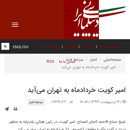
Toggle
vigation
صفحه نخست
درباره ما
عضویت
پیوند ها
ENGLISH
صفحه‌اصلی
اخبار
سرخط اخبار
تماس با ما
RSS
امیر کویت خردادماه به تهران می‌آید
امیر کویت خردادماه به تهران می‌آید
۳۰ اردیبهشت ۱۳۹۳ | ۱۴:۰۴
کد : ۱۹۳۳۰۶۹
سرخط اخبار
شیخ صباح الاحمد الجابر الصباح، امیر کویت، در راس هیاتی بلندپایه به منظور
دیدار و گفت وگو با مقامات کشورمان 11 خردادماه به تهران سفر می کند.