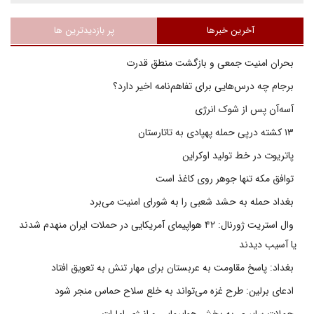
آخرین خبرها
پر بازدیدترین ها
بحران امنیت جمعی و بازگشت منطق قدرت
برجام چه درس‌هایی برای تفاهم‌نامه اخیر دارد؟
آسه‌آن پس از شوک انرژی
۱۳ کشته درپی حمله پهپادی به تاتارستان
پاتریوت در خط تولید اوکراین
توافق مکه تنها جوهر روی کاغذ است
بغداد حمله به حشد شعبی را به شورای امنیت می‌برد
وال استریت ژورنال: ۴۲ هواپیمای آمریکایی در حملات ایران منهدم شدند
یا آسیب دیدند
بغداد: پاسخ مقاومت به عربستان برای مهار تنش به تعویق افتاد
ادعای برلین: طرح غزه می‌تواند به خلع سلاح حماس منجر شود
حملات سایبری به بخش هواپیمایی و انرژی امارات