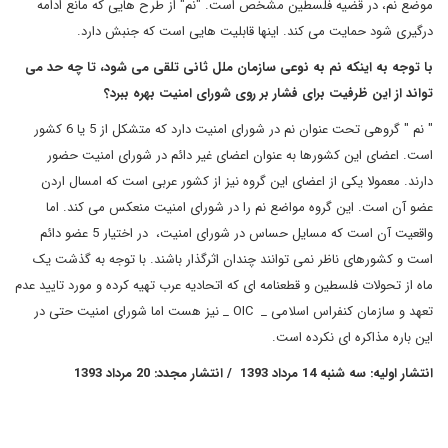
موضع نم، در قضیه فلسطین مشخص است. "نم" از طرح هایی که مانع ادامه
درگیری شود حمایت می کند. اینها قابلیت هایی است که جنبش دارد.
با توجه به اینکه نم به نوعی سازمان ملل ثانی تلقی می شود، تا چه حد می
تواند از این ظرفیت برای فشار بر روی شورای امنیت بهره ببرد؟
" نم " گروهی تحت عنوان نم در شورای امنیت دارد که متشکل از 5 یا 6 کشور
است. اعضای این کشورها به عنوان اعضای غیر دائم در شورای امنیت حضور
دارند. معمولا یکی از اعضای این گروه نیز از کشور عربی است که امسال اردن
عضو آن است. این گروه مواضع نم را در شورای امنیت منعکس می کند. اما
واقعیت آن است که مسایل حساس در شورای امنیت، در اختیار 5 عضو دائم
است و کشورهای ناظر نمی توانند چندان اثرگذار باشند. با توجه به گذشت یک
ماه از تحولات فلسطین و قطعنامه ای که اتحادیه عرب تهیه کرده و مورد تایید عدم
تعهد و سازمان کنفراس اسلامی _
OIC
_ نیز هست اما شورای امنیت حتی در
این باره مذاکره ای نکرده است.
انتشار اولیه: سه شنبه 14 مرداد 1393 / انتشار مجدد: 20 مرداد 1393