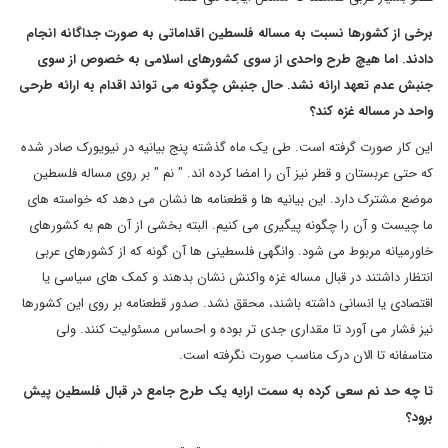
برخی از کشورها نسبت به مساله فلسطین اقداماتی به صورت جداگانه انجام
دادند. اما هیچ طرح واحدی از سوی کشورهای اسلامی به خصوص از سوی
جنبش عدم تعهد ارائه نشد. حال جنبش چگونه می تواند اقدام به ارائه طرحی
واحد در مساله غزه کند؟
این کار صورت گرفته است. طی یک ماه گذشته پنج بیانیه در نیویورک صادر شده
که حتی عربستان و قطر نیز آن را امضا کرده اند. " نم " بر روی مساله فلسطین
موضع مشترک دارد. این بیانیه ها و قطعنامه ها نشان می دهد که خواسته های
ما چیست و آن را چگونه پیگیری می کنیم. البته بخشی از آن هم به کشورهای
خاورمیانه مربوط می شود. وانگهی فلسطینی ها آن گونه که از کشورهای عربی
انتظار داشتند در قبال مساله غزه واکنش نشان بدهند و کمک های سیاسی یا
اقتصادی یا انسانی داشته باشند، محقق نشد. صدور قطعنامه بر روی این کشورها
نیز فشار می آورد تا مقداری جدی تر بوده و احساس مسئولیت کنند. ولی
متاسفانه تا الان درک مناسب صورت نگرفته است.
تا چه حد نم سعی کرده به سمت ارایه یک طرح جامع در قبال فلسطین پیش
برود؟