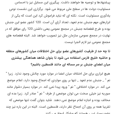
پیشنهادها و توصیه ها خواهند داشت. پیگیری این مسایل نیز با احساس
مسئولیت دولت ها در سطح ملی مربوط می شود. برگزاری این نشست نوعی
یادآوری مسئولیت است. نکته ای که نباید فراموش کرد این است که یکی از
ابزارهای مهم جنبش عدم تعهد، تعداد آرای آن است. 120 کشور عضو این جنبش
بوده و طرح قطعنامه جنبش در مجمع عمومی یعنی داشتن 120 رای موافق که در
نهایت در مجمع عمومی سازمان ملل نیز تصویب خواهد شد. البته قطعنامه های
مجمع عمومی نیز لازم الجرا نیست.
تا چه حد از طرفیت کشورهای عضو برای حل اختلافات میان کشورهای منطقه
و حاشیه خلیج فارس استفاده می شود تا بتوان شاهد هماهنگی بیشتری
میان اعضای جنبش بر سر مساله ای مانند فلسطین باشیم؟
هیچ ابزاری برای حل اختلاف میان اعضا در موارد مورد چالش وجود ندارد. زیرا "
نم " _ جنبش عدم تعهد _ تنها بر روی مواردی که اجماع وجود دارد، اعلام موضع
می کند. در موارد اختلافی " نم " ورود پیدا نمی کند. در موارد بسیار دشوار مانند
سوریه نیز خیلی سخت می توان موضعی از طرف " نم " صادر کرد. زیرا عده ای
مخالف بوده و اجازه اعلام موضع نمی دهند. شاید بتوان گفت تنها موضعی که
تقریبا همه بر روی آن اجماع نظر دارند، فلسطین است. البته در این باره نیز چند
عضو بسیار غربی هستند که مشکل ایجاد می کنند.