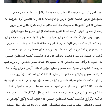
دیپلماسی ایرانی
: تحولات فلسطین و حملات اسرائیل به نوار غزه سرانجام
کشورهای عربی حاشیه خلیج فارس و خاورمیانه را ودار به واکنش کرد. هرچند که
تعدادی از این کشورها به صورت جداگانه اقدام به ارائه طرح هایی برای برون
رفت از بحران کنونی کردند اما تا کنون هیچکدام از این طرح ها مورد توافق
طرفین درگیر قرار نگرفته است. در این میان عربستان تنها به صدور اطلاعیه در این
باره اکتفا کرده که به زعم کارشناسان اقدامی منفعلانه قلمداد می شود. در همین
حال جمهوری اسلامی ایران به عنوان رییس دوره ای جنبش عدم تعهد تصمیم
گرفت به منظور بررسی وضعیت بحرانی نوار غزه، نشست کمیته فلسطین جنبش
عدم تعهد را برگزار کند. نشستی که با حضور 50 هیات عضو متشکل از 7 وزیر امور
خارجه، 7 کشور در سطح قائم مقام و معاون وزیر در هتل آزادی تهران برگزار شد.
کمیته فلسطین جنبش عدم تعهد در سال 1983 تشکل شد که طبق آیین نامه
جنبش، نشست های کمیته فلسطین نیز در سطح وزرا برگزار می شود. با توجه به
عضویت 120 کشور در جنبش عدم تعهد، هرچند مصوبات آن جنبه اجرایی ندارد
اما آرای اعضای آن می تواند در تصمیمات سازمان ملل اثرگذار باشد. از این رو در
حاشیه برگزاری نشست کمیته فلسطین جنبش عدم تعهد گفت وگوی کوتاهی با
حسین دهقانی سفیر و سرپرست نمایندگی دائم ایران نزد سازمان ملل متحد