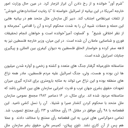
"شرم آور" خوانده و از رخ دادن آن ابراز انزجار کرد
.
در عین حال وزارت امور
خارجه آمریکا در این بیانیه از اسرائیل خواسته تا "
با رعایت استانداردهای خودش
"
از تلفات غیرنظامی اجتناب کند
.
دبیر کل سازمان ملل متحد هم در بیانیه هایی
این حمله و حملات شبیه آن را به شدت محکوم کرده و آن را اقدامی "مجرمانه و
از نظر اخلاقی شنیع" و "قساوت آمیز"خوانده است و خواهان انجام تحقیقات
فوری و شناسایی عاملان آن شده است. در این میان، وزیر خارجه فلسطین نیز به
لاهه سفر کرده و خواستار الحاق فلسطین به دیوان کیفری بین المللی و پیگیری
جنایات اسراییل شده است.
متاسفانه خاورمیانه گرفتار جنگ های متعدد و کشته و زخمی و آواره شدن میلیون
ها تن بوده و هست، ولی، جنگ اسرائیل علیه مردم فلسطین، مادر همه نزاع
های منطقه بوده و این نزاع می تواند به مثابه بارومتری برای اندازه گیری میزان
تعهدات حقوق بشری جهان غرب و قدرت اجرایی سازمان های بین المللی باشد که
متاسفانه مردود شده اند. برای مثال، در ۱۶ دسامبر ۱۹۸۲ مجمع عمومی سازمان
ملل متحد با محکوم کردن کشتار صبرا و شتیلا، آن را نسل کشی نامید. این
قطعنامه با ۹۸ رأی موافق در مقابل ۱۹ رأی مخالف و ۲۳ رأی ممتنع تصویب شد.
تمامی دموکراسی های غربی به این قطعنامه رأی ممتنع یا مخالف دادند و عملا
هم پس از آن کاری نشد. ناوی پیلای- کمیسر عالی حقوق بشر سازمان ملل