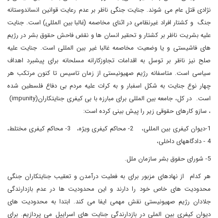
نژادی قتل عام می شوند. جنایت جنگی ناظر بر عدم رعایت قوانین انساندوستانه
جنگ و کشتار افراد غیرنظامی در اثنای مخاصمه (غالبا بین المللی) است. جنایت
علیه بشریت ناظر بر کشتار و تحقیر انسان ها و نقض فاحش حقوق بشر در رژیم
های فاشیستی و یا وضعیت مخاصمه غالبا غیر بین المللی است. جنایت علیه
صلح نیز ناظر بر توسل به اقدامات تجاوزکارانه مسلحانه برای پیشبرد اهداف
سیاسی است. متاسفانه رژیم صهیونیستی از زمان تاسیس تا کنون مرتکب هر
چهار نوع جنایت به شکل اسفبار و به کرات علیه مردم بی دفاع فلسطین شده
است. در کل، جامعه بین المللی برای مبارزه با بی کیفری جنایتکاران(
(impunity
، سازو کارهای حقوقی زیر را پیش بینی کرده است:
1-دیوان کیفری بین المللی، 2- محاکم کیفری ویژه، 3- محاکم کیفری مختلط،
4 - دادگاههای داخلی،
5- شورای حقوق بشر سازمان ملل.
هر کدام از نهادهای مزبور برای به فعلیت درآمدن و تعقیب جنایتکاران جنگی
محدودیت های خاص خود را دارند و این محدودیت ها در عدم بازدارندگی
جلادان رژیم صهیونیستی نقش مهمی ایفا می کند. ابتدا به محدودیت های
دیوان کیفری بین الملی در بازدارندگی جنایت های اسراییل می پردازیم. برای