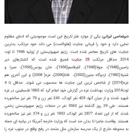
دیپلماسی ایرانی:
یکی از موارد طنز تاریخ این است موجودیتی که ادعای مظلوم
نمایی دارد و خود را قربانی جنایت (هلوکاست) می داند خود مرتکب بدترین
جنایت های تاریخ معاصر شده است. رژیم صهیونیستی از ژوئیه 1946 تا اوت
2014 حداقل مرتکب
28 جنایت
فجیع شده است که کشتارهای دیر
یاسین(1948)، جولا(1948)، کفرقاسم(1956)، خان یونس(1956)، صبرا و
شتیلا(1982)، اردوگاه جنین(2002)، قانا(2006)، غزه( 2008) و این آخری هم
غزه(2014) از شاخص ترین این جنایت ها محسوب می شوند. حداقل تا 4
اوت2014 وزارت بهداشت غزه در گزارش خود اعلام کرد که 1865 فلسطینی در غزه
شهید شدند و از میان آنها، 429 نفر کودک، 243 نفر زن و 79 نفر نیز سالخورده
هستند. طی 29 روز گذشته نیز 9563 نفر در حملات رژیم صهیونیستی زخمی
شدند که از این تعداد 2877 نفر کودک، 1853 نفر زن و 374 نفر نیز سالخورده
هستند. وقاحت ماجرا تا بدان حد است که وزارت خارجه آمریکا در بیانیه ای حمله
به محوطه خارج از یک مدرسه سازمان ملل متحد در رفح واقع در جنوب غزه را