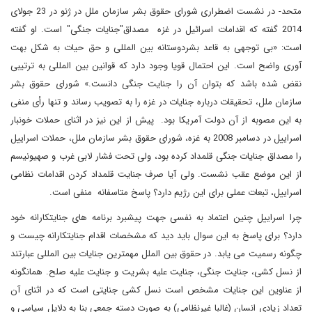
متحد- در نشست اضطراری شورای حقوق بشر سازمان ملل در ژنو در 23 جولای
2014 گفته که اقدامات اسرائیل در غزه مصداق"جنایات جنگی" است. او گفته
است: «بی توجهی به قاعد بشردوستانه بین المللی و حق حیات به شکل بهت
آوری واضح است. این احتمال قویا وجود دارد که قوانین بین المللی به ترتیبی
نقض شده باشد که بتوان آن را جنایت جنگی دانست.» شورای حقوق بشر
سازمان ملل، تحقیقات درباره جنایات در غزه را به تصویب رساند و تنها رأی منفی
به این مصوبه از آن دولت آمریکا بود. پیش از این نیز در اثنای حملات خونبار
اسراییل در دسامبر 2008 به غزه، شورای حقوق بشر سازمان ملل، حملات اسراییل
را مصداق جنایات جنگی قلمداد کرده بود، ولی تحت فشار لابی غرب و صهیونیسم
از این موضع عقب نشست. ولی آیا صرف جنایت قلمداد کردن اقدامات نظامی
اسراییل، تبعات عملی برای این رژیم دارد؟ پاسخ متاسفانه منفی است.
چرا اسراییل چنین اعتماد به نفسی جهت پیشبرد برنامه های جنایتکارانه خود
دارد؟ برای پاسخ به این سوال باید دید که مشخصات اقدام جنایتکارانه چیست و
چگونه رسمیت می یابد. در حقوق بین الملل مهمترین جنایات بین المللی عبارتند
از نسل کشی، جنایت جنگی، جنایت علیه بشریت و جنایت علیه صلح. همانگونه
از عناوین این جنایات مشخص است نسل کشی جنایتی است که در اثنای آن
تعداد زیادی انسان (غالبا غیرنظامی) به صورت دسته جمعی بنا به دلایل سیاسی و