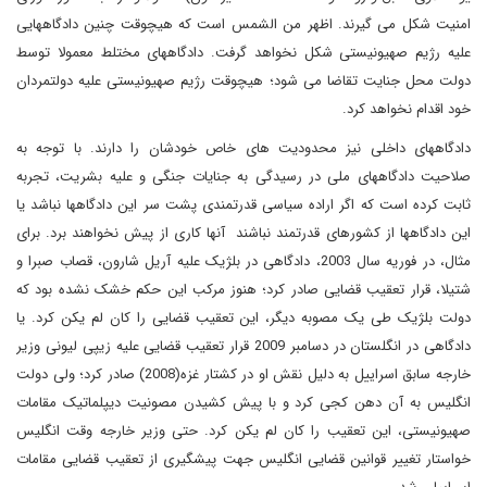
امنیت شکل می گیرند. اظهر من الشمس است که هیچوقت چنین دادگاههایی
علیه رژیم صهیونیستی شکل نخواهد گرفت. دادگاههای مختلط معمولا توسط
دولت محل جنایت تقاضا می شود؛ هیچوقت رژیم صهیونیستی علیه دولتمردان
خود اقدام نخواهد کرد.
دادگاههای داخلی نیز محدودیت های خاص خودشان را دارند. با توجه به
صلاحیت دادگاههای ملی در رسیدگی به جنایات جنگی و علیه بشریت، تجربه
ثابت کرده است که اگر اراده سیاسی قدرتمندی پشت سر این دادگاهها نباشد یا
این دادگاهها از کشورهای قدرتمند نباشند آنها کاری از پیش نخواهند برد. برای
مثال، در فوریه سال 2003، دادگاهی در بلژیک علیه آریل شارون، قصاب صبرا و
شتیلا، قرار تعقیب قضایی صادر کرد؛ هنوز مرکب این حکم خشک نشده بود که
دولت بلژیک طی یک مصوبه دیگر، این تعقیب قضایی را کان لم یکن کرد. یا
دادگاهی در انگلستان در دسامبر 2009 قرار تعقیب قضایی علیه زیپی لیونی وزیر
خارجه سابق اسراییل به دلیل نقش او در کشتار غزه(2008) صادر کرد؛ ولی دولت
انگلیس به آن دهن کجی کرد و با پیش کشیدن مصونیت دیپلماتیک مقامات
صهیونیستی، این تعقیب را کان لم یکن کرد. حتی وزیر خارجه وقت انگلیس
خواستار تغییر قوانین قضایی انگلیس جهت پیشگیری از تعقیب قضایی مقامات