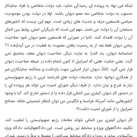
اینکه این نهاد به پرونده ای رسیدگی نماید، باید دولت متقاضی یا افراد جنایتکار
منسوب به دولت متقاضی عنه عضو دیوان باشند. اولا در دولت بودن موجودیت
سیاسی فلسطین حرف و حدیث های زیادی است. مهم این نیست که کشورهای
مسلمان آن را دولت می نامند، مهم این است که بازیگران اصلی روابط بین الملل
آن را دولت قلمداد کنند. ثانیا در صورتی که فلسطین عضو دیوان شود صلاحیت
زمانی دیوان فقط بعد از به رسمیت یافتن عضویت به فعلیت در می آید(ماده 11
اساسنامه دیوان، بند الف). به عبارت دیگر، صلاحیت دیوان عطف بماسبق نمی
گردد. یعنی جنایت هایی که اسراییل تا کنون انجام داده در حیطه صلاحیت دیوان
قرار نمی گیرد. ثالثاً، دیوان ابزار اجرایی جهت بازداشت و محاکمه جنایتکاران-غیر
از همکاری دولتها- ندارد. مناسبات دولت های قدرتمند غربی با رژیم صهیونیستی
نیاز به شرح و بیان ندارد. از طرف دیگر، شورای امنیت می تواند هر پرونده ای را
در دستور کار دیوان کیفری بین المللی قرار داده یا از دستور خارج کند. آیا با وجود
کشورهایی مانند آمریکا، فرانسه و انگلیس می توان انتظار تصمیمی خلاف مصالح
اسراییل را از شورای امنیت داشت؟!
اگر دیوان کیفری بین المللی نتواند مقامات رژیم صهیونیستی را تعقیب کند،
تکلیف دادگاههای ویژه و مختلط نیز روشن است. این دادگاهها(مانند دادگاه ویژه
یوگسلاوی سابق و روندا و دادگاه مختلط سیرالئون) معمولا و عرفاً با دستور شورای