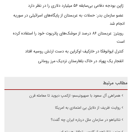
ژاپن بودجه دفاعی بی‌سابقه ۵۶ میلیارد دلاری را در نظر دارد
عضو سازمان بدر: حملات به عربستان از پایگاه‌های اسرائیلی در سوریه
انجام شد
رویترز: عربستان ۸۶ درصد از موشک‌های پاتریوت خود را استفاده کرده
است
کنترل ایوانوفکا در خارکیف اوکراین به دست ارتش روسیه افتاد
انفجار یک پهپاد در خاک بلغارستان نزدیک مرز رومانی
مطالب مرتبط
همراهی آل سعود با صهیونیسم؛ ازکمپ دیوید تا معامله قرن
روایت ظریف از دلایل بی اعتمادی به امریکا
نتانیاهو در سازمان ملل درباره ایران چه گفت؟
جنون نتانیاهو از کابوس توافق هسته ای