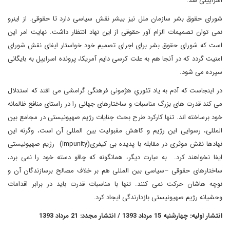
اسراییلی شد.
شورای حقوق بشر سازمان ملل نیز بیشر نقش سیاسی دارد تا حقوقی. از اینرو
نمی توان تصمیمات الزام آور حقوقی از این نهاد انتظار داشت. نهایت امر این
است که شورای حقوق بشر برای اجرای تصمیم خود خواستار ایفای نقش شورای
امنیت گردد که در آنجا هم به علت کرسی دایم آمریکا، پرونده اسراییل به بایگانی
سپرده می شود.
در اینجاست که آدم به یاد تئوریِ هژمونی فرهنگی گرامشی می افتد که استدلال
می کند قدرت های بزرگ مناسبات و ساختارهای جهانی را در راستای منافع ظالمانه
خود برساخته اند. تنها کارکرد طرح بحث جنایات رژیم صهیونیستی در مجامع بین
المللی، رسوایی این رژیم و کاهش مقبولیت بین المللی آن است، وگرنه این
نهادها نقش موثری در مقابله با پدیده بی کیفری(
(impunity
رژیم صهیونیستی
ایفا نخواهند کرد. به عبارت دیگر، همانگونه که چاقو دسته خود را نمی برد،
ساختارهای حقوقی –سیاسی بین المللی هم بر خلاف مصالح برسازندگان آن و
نوچه هاشان حرکت نمی کنند. تنها با مناسبات قدرت باید در برابر اقدامات
وحشیانه رژیم صهیونیستی بازدارندگی ایجاد کرد.
انتشار اولیه: چهارشنبه 15 مرداد 1393 / انتشار مجدد: 21 مرداد 1393