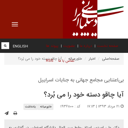
Toggle
vigation
صفحه نخست
درباره ما
عضویت
پیوند ها
ENGLISH
صفحه‌اصلی
اخبار
خاورمیانه
آیا چاقو دسته خود را می بُرد؟
تماس با ما
RSS
بی‌اعتنایی مجامع جهانی به جنایات اسراییل
آیا چاقو دسته خود را می بُرد؟
۲۱ مرداد ۱۳۹۳ | ۱۷:۱۳
کد : ۱۹۳۶۸۰۰
خاورمیانه
یادداشت
دکتر علی امیدی، استاد روابط بین الملل دانشگاه اصفهان، در گفتاری به