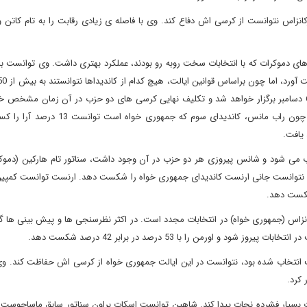
کانزاس نتوانست از کرسی اش دفاع کند. وی با فاصله ی زیادی رقابت را به تام کاتن وا
دست پیدا کنند، رقابت به دور دوم کشیده شد. انتخابات دور دوم 6 دسامبر برگزار خواهد شد و تکلیف نهایی کرسی های دو حزب در آن زمان 
احتمال پیروزی بیل کاسیدی کاندیدای جمهوری خواه بیشتر است چون راب مانس، کاندیدای سوم 
یافت.
وب می شود و شانس پیروزی هر دو حزب در آن وجود داشت، سناتور تام هارکین (دموکرا
ما نتوانست جانی ارنست کاندیدای جمهوری خواه را شکست دهد. ارنست توانست کمپین
 کانزاس (جمهوری خواه) در انتخابات مجدد است. در اکثر نظرسنجی ها و پیش بینی ها 
اورمن را با 53 درصد در برابر 42 درصد شکست دهد.
چ (دموکرات) که در سال 2008 به این سمت انتخاب شده بود، نتوانست در این ایالت جمهوری خواه از کرسی اش حفاظت کند.
ت بسیار فشرده نجات پیدا کند. شاهین توانست اسکات براون سناتور سابق ماساچوست 