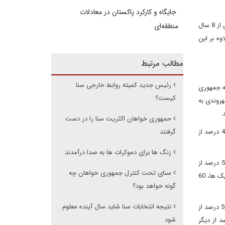
جایگاه و کارکرد پاکستان در معادلات
همان گونه که انتظار می رفت حزب جمهوری خواه توانست در انتخابات میان دوره ای کنگره پیروز شود. جمهوری خواهان توانستند پس از 8 سال
منطقه‌ای
ه بر این
مطالب مرتبط
رئیس جدید کمیته روابط خارجی سنا
ه جمهوری
کیست؟
ز رای دهندگان از اعطای شهروندی به
حمهوری خواهان اکثریت سنا را در دست
45 درصد از رای دهندگان بزرگترین چالش کشور را اقتصاد، 25 درصد بیمه درمانی، 14 درصد مهاجرت غیرقانونی و 13 درصد سیاست خارجی می دانند. 45 درصد از
گرفتند
زنگ ها برای دموکرات ها به صدا درآمدند
56 درصد از مردان، 53 درصد از افراد 45 تا 64 ساله، 57 درصد افراد 65 سال به بالا، 60 درصد از سفیدپوستان، 54 درصد از افراد دارای تحصیلات کالج، 53 درصد از
سنای تحت کنترل جمهوری خواهان چه
افراد دارای تحصیلات دبیرستان، 61 درصد مردان متاهل، 54 درصد از زنان متاهل، 54 درصد از افراد طبقه متوسط، 57 درصد ثروتمندان، 53 درصد از کاتولیک ها، 60
گونه خواهد بود؟
نتیجه انتخابات سنا شاید سال آینده معلوم
52 درصد از زنان، 54 درصد از افراد 18 تا 29 ساله، 50 درصد از افراد 30 تا 44 ساله، 89 درصد از سیاهپوستان، 63 درصد از هیسپنیک ها (لاتین تبارها) 50 درصد از
شود
50 درصد از مردان مجرد، 60 درصد از زنان مجرد، 55 درصد از افراد فقیر، 65 درصد از یهودی ها، 69 درصد از دیگر