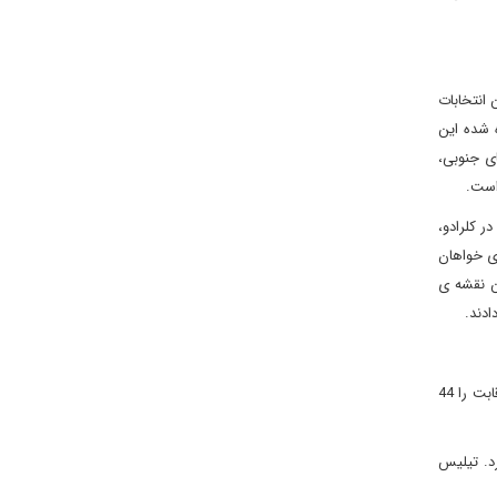
 انتخابات
 دوم کشیده شده این
ای جنوبی،
 است.
ر کلرادو،
ری خواهان
ن نقشه ی
: سناتور مارک یودال (دموکرات) در ایالتی که باراک اوباما توانسته بود دو بار در انتخابات ریاست جمهوری پیروز شود، شکست خورد. سناتور یودال رقابت را 44
د. تیلیس