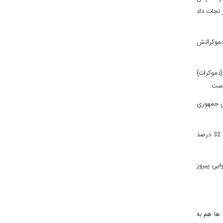
د. نتایج نیوهمشایر نجات داد
 دموکراتش
(دموکرات)
سی جمهوری
: پس از بازنشستگی سناتور جی راکفلر (دموکرات) شلی مور کپیتو کاندیدای جمهوری خواه توانست با 62 درصد آرا ناتالی تننت را با 32 درصد
ایی پیروز
 به 242 عدد رساندند و دموکرات ها هم به