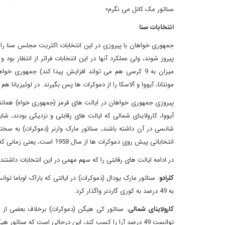
سناتور مک کانل می نگرم»
انتخابات سنا
جمهوری خواهان با پیروزی در این انتخابات اکثریت مجلس سنا را ا
میزان به 9 کرسی هم می تواند افزایش پیدا کند) جمهوری خ
مونتانا، آیووا و آلاسکا را از دموکرات ها پس بگیرند. در لوئیزیا
پیروزی جمهوری خواهان در ایالت های قرمز (جمهوری خواه) همانند آرک
آیووا، کارولاینای شمالی که ایالت های رقابتی و نزدیکی بودند،
شانسی در آن داشته باشند، سناتور مارک وارنر (دموکرات) به سخ
انتخاباتی پیش روی دموکرات ها از سال 1958 است، یعنی زمانی که جمهوری خواهان در دوران ریاست جمهوری دوایت آیزنهاور 13 کرسی سنا را از دست دادند.
در ادامه ایالت های رقابتی را که سهم مهمی در این انتخابات داشتند
کلرادو
به 49 درصد به کوری گاردنر واگذار کرد.
کارولاینای شمالی
: سناتور کی هیگن (دموکرات) برخلاف بعضی از 
توانست 49 درصد آرا را کسب کند، این درحالی است که سناتور هیگن 47 درصد آرا را به دست آورد.