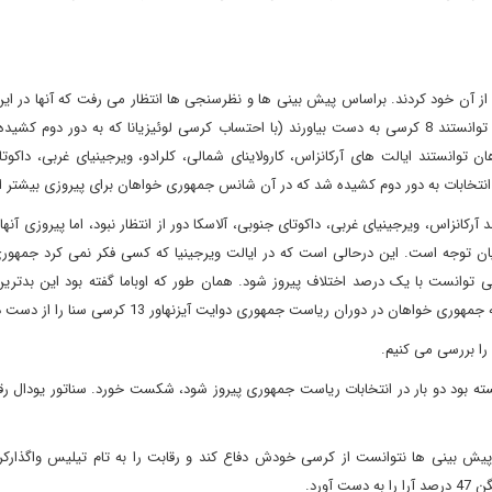
ز آن خود کردند. براساس پیش بینی ها و نظرسنجی ها انتظار می رفت که آنها در این
پیروز شوند، ولی عملکرد آنها در این انتخابات فراتر از انتظار بود و توانستند 8 کرسی به دست بیاورند (با احتساب کرسی لوئیزیانا که به دور
واهان توانستند ایالت های آرکانزاس، کارولاینای شمالی، کلرادو، ویرجینیای غربی، داکوت
نا هم انتخابات به دور دوم کشیده شد که در آن شانس جمهوری خواهان برای پیروزی بیشتر
انزاس، ویرجینیای غربی، داکوتای جنوبی، آلاسکا دور از انتظار نبود، اما پیروزی آنها د
 شایان توجه است. این درحالی است که در ایالت ویرجینیا که کسی فکر نمی کرد جمهو
تی توانست با یک درصد اختلاف پیروز شود. همان طور که اوباما گفته بود این بدتری
 را بررسی می کنیم.
پیش بینی ها نتوانست از کرسی خودش دفاع کند و رقابت را به تام تیلیس واگذارکر