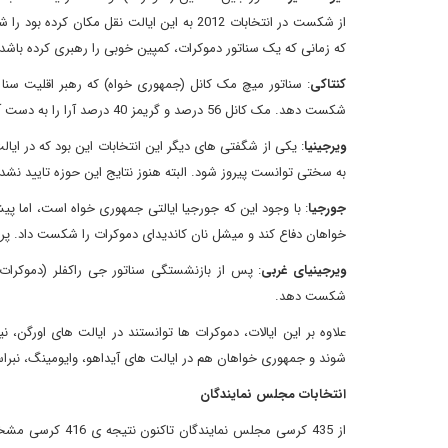
که زمانی که یک سناتور دموکرات، کمپین خوبی را رهبری کرده باشد،
کنتاکی
: سناتور میچ مک کانل (جمهوری خواه) که رهبر اقلیت سنا 
شکست دهد. مک کانل 56 درصد و گریمز 40 درصد آرا را به دست آورد. مک کانل با پیروزی جمهوری خواهان در سنا، رهبر اکثریت سنا خواهد شد.
ویرجینیا
: یکی از شگفتی های دیگر این انتخابات این بود که در ایا
به سختی توانست پیروز شود. البته هنوز نتایج این حوزه تایید نشده است، اما تا این جا وارنر 49 درصد آرا و اد 
جورجیا
: با وجود این که جورجیا ایالتی جمهوری خواه است، اما پ
خواهان دفاع کند و میشل نان کاندیدای دموکرات را شکست داد. پردو 53 درصد آرا و نان 45 درصد آرا را به دست آ
ویرجینیای غربی
شکست دهد.
علاوه بر این ایالات، دموکرات ها توانستند در ایالت های اورگن، 
شوند و جمهوری خواهان هم در ایالت های آیداهو، وایومینگ، نبراسکا
انتخابات مجلس نمایندگان