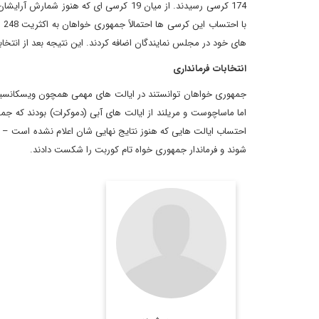
های خود در مجلس نمایندگان اضافه کردند. این نتیجه بعد از انتخابات 1931 بهترین نتیجه ی آنها در مجلس نمایندگان
انتخابات فرمانداری
جمهوری خواهان توانستند در ایالت های مهمی همچون ویسکانسین، ف
شوند و فرماندار جمهوری خواه تام کوربت را شکست دادند.
عضو هيئت تحريريه
ديپلماسي ايراني
hossein.
houshmand@gmail.com