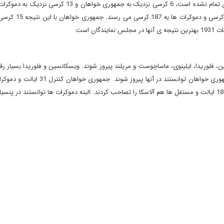
174 کرسی رسیدند. از میان 19 کرسی ای که هنوز شمارش آرایشان تمام نشده است، 6 کرسی نزدیک به جمهوری خو
با احتساب این کرسی ها احتمالاً جمهوری خواهان به اکثری
 است.
لوریدا، ایلینوی، ماساچوست و مریلند پیروز شوند. ویسکانسین و فلوریدا بسیار رقا
اما ماساچوست و مریلند از ایالت های آبی (دموکرات) بودند که جمهوری خواهان توانستند در آنها
احتساب ایالت هایی که هنوز نتایج نهایی شان اعلام نشده است – 18 ایالت و مستقل ها هم آلاسکا را تصاحب کردند. البته دموکرات ها توانستند در 