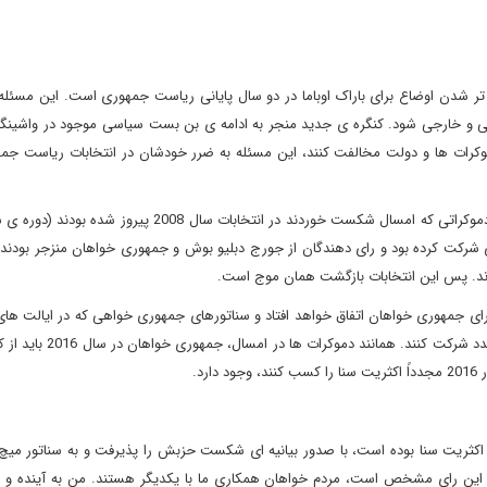
دن اوضاع برای باراک اوباما در دو سال پایانی ریاست جمهوری است. این مسئله 
لی و خارجی شود. کنگره ی جدید منجر به ادامه ی بن بست سیاسی موجود در واشینگ
م دموکرات ها و دولت مخالفت کنند، این مسئله به ضرر خودشان در انتخابات ریاست ج
ی شرکت کرده بود و رای دهندگان از جورج دبلیو بوش و جمهوری خواهان منزجر بودند.
شوند. پس این انتخابات بازگشت همان موج است.
ات سنای سال 2016 هم بازگشت موج برای جمهوری خواهان اتفاق خواهد افتاد و سناتورهای جمهوری خواهی که در ایالت
هستند، همانند سناتور پت تومی در پنسیلوانیا باید در انتخابات مجدد ش
د.
وکرات) که از انتخابات سال 2006 تاکنون رهبر اکثریت سنا بوده است، با صدور بیانیه ای شکست حزبش را پذیرفت و به سناتو
م این رای مشخص است، مردم خواهان همکاری ما با یکدیگر هستند. من به آینده و ه