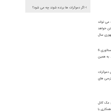
اگر دموکرات ها برنده شوند چه می شود؟
می تواند
تن خواهد
مهوری سال
نکته ی مهمی که باید به آن توجه داشت این است که سناتورهای دموکراتی که امسال شکست خوردند در انتخابات سال 2008 پیروز شده بودند (دوره ی سناتوری 6
 به همین
 های دموکرات
رکت کنند. همانند دموکرات ها در امسال، جمهوری خواهان در سال 2016 باید از کرسی های
ر میچ مک کانل
مکاری با