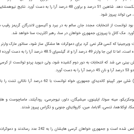
از شکست در انتخابات 2012 به این ایالت نقل مکان کرده بود را شکست دهد. شاهین 51 درصد و براون 48 درصد آرا را به دست آور
 می تواند پیروز شود.
بود توانست از انتخابات مجدد جان سالم به در ببرد و آلیسون لاندرگان گریمز رقیب
لت ویرجینیا که کسی فکر نمی کرد برای دموکرات ها مشکل ساز شود، سناتور مارک وارنر 
گیلسپای 48.5 درصد آرا را به دست آورده است.
یش بینی می شد که انتخابات به دور دوم کشیده شود، ولی دیوید پردو توانست از کر
ورد.
نیومکزیکو، مینه سوتا، ایلینوی، میشیگان، دلور، نیوجرسی، رودآیلند، ماساچوست و هاو
، اوکلاهما، تنسی، آلاباما، مین، کارولاینای جنوبی و تگزاس پیروز شدند.
از 435 کرسی مجلس نمایندگان تاکنون نتیجه ی 416 کرسی مشخص شده است و جمهوری خواهان کرسی هایشان را