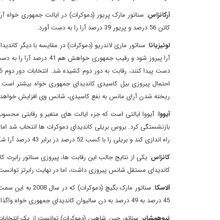
آرکانزاس
: سناتور مارک پریور (دموکرات) در ایالت جمهوری خواه آر
کاتن 56 درصد و پریور 39 درصد آرا را به دست آورد.
لوئیزیانا
ریخته شدن آرای مانس به نفع کاسیدی، شانس وی افزایش خواهد 
آیووا
: آیووا ایالتی است که جزء ایالت های متغیر و رقابتی محس
بازنشستگی کرد. بروس بریلی کاندیدای دموکرات ها انتخاب شد ا
راه اندازی کند و بریلی را با کسب 52 درصد در برابر 43 درصد آرا شکست دهد.
کانزاس
: یکی از نتایج جالب این رقابت ها، پیروزی سناتور رابرت
کاندیدای مستقل شانس پیروزی داشت، اما در نهایت رابرتز توانست در انتخابات پیروز شود و 
آلاسکا
: سناتور مارک بگی
45 درصد به 49 درصد به دن سالیوان کاندیدای جمهوری خواه واگذار کرد.
نیوهمشایر
: سناتور جین شاهین (دموکرات) توانست از یک انتخابا