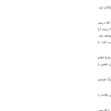
گذار کرد.
: سناتور ماری لاندریو (دموکرات) در مقایسه با دیگر کاندیداهای دموکرات که با انتخابات سخت روبه رو بودند، عملکرد بهتری داشت. وی توانست با 42 درصد
آرا پیروز شود و رقیب جمهوری خواهش هم 41 درصد آرا را به دست آورد، اما چون براساس قوانین ایالت، هیچ کدام از کاندیداها نتوانستند به بیش از 50 درصد آرا
مشخص خواهد شد.
که جمهوری خواه است توانست 13 درصد آرا را کسب کند، با
ت) اعلام
 خوبی را
گرگ اورمن
 وی رقابت را
را که پس