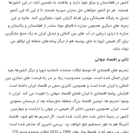
کشور در افغانستان و عراق نفوذ دارند و علاقمند به تضمین ثبات در این کشورها
هستند. هر دو کشور خواهان حل بحران سوریه هستند تا از این که این کشور
تبدیل به پایگاه همیشگی برای افراط گرایان شود، جلوگیری کنند. علاوه بر این
زمینه های دیگری همچون مبارزه با قاچاق مواد مخدر از افغانستان و پاکستان و
مبارزه با دزدی دریایی در آب های بین المللی و تبدیل ایران به یک منبع جایگزین
برای گاز طبیعی اروپا به جای روسیه هم از دیگر پیامدهای منطقه ای توافق می
تواند باشد.
تاثیر بر اقتصاد جهانی
تحریم های اقتصادی که توسط ایالات متحده، اتحادیه اروپا و دیگر کشورها علیه
ایران اعمال شده است، موجب محدودیت زیاد بر سر راه فرصت های تجاری بین
المللی با ایران شده است و همچنین تاثیری منفی بر اقتصاد ایران داشته است.
افزایش روابط اقتصادی با ایران فضای اقتصاد جهانی را تقویت می کند. ایران با
وجود تحریم ها، دومین اقتصاد بزرگ منطقه خاورمیانه بعد از عربستان سعودی
است. ایران همچنین دومین ذخایر گاز طبیعی در جهان را داراست و چهارمین
کشور در زمینۀ ذخایر نفت خام ثابت شده است. اگر تحریم ها لغو شود، اقتصاد
آمریکا هم به طور مستقیم نفع خواهد برد. بررسی اخیری که منتشر شده است
نشان می دهد که در فاصلۀ سال های 1995 و 2012 ایالات متحده حدود 175