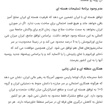
آن روبه رو هستند.
عدم وجود برنامۀ تسلیحات هسته ای
توافق هسته ای با ایران تضمین می دهد که ظرفیت هسته ای ایران صلح آمیز
باقی خواهد ماند و هیچ قصد احتمالی برای ساخت بمب ندارد. اگر در صورتی
ایران بخواهد به سمت ساخت سلاح برود، زمان لازم برای واکنش جامعۀ بین
المللی به این مسئله وجود خواهد داشت. براساس توافق جامع، ایران میزان غنی
سازی اورانیومش را به 5 درصد محدود می کند و در زمینۀ محدودیت بر سر
سانتریفیوژهای فعال هم توافق می شود. ایران همچنین موافقت می کند که
ذخایر اورانیوم با غنای پایینش را یا اکساید کند و یا براساس پیشنهاد جدید روسیه
آنها را به این کشور بفرستد.
همکاری منطقه ای و تنش زدایی
نامۀ محرمانه باراک اوباما رئیس جمهور آمریکا به رهبر عالی ایران، نشان می دهد
که هرگونه همکاری احتمالی بر سر مبارزه با داعش منوط به دستیابی ایران و گروه
5+1 به توافق هسته ای است و منافع استراتژیکی میان ایالات متحده و ایران
وجود دارد. این منافع مشترک فقط محدود به داعش نمی شود. هر دو کشور
تمایل به کاهش درگیری های فرقه ای در سراسر منطقۀ خاورمیانه دارند. هر دو