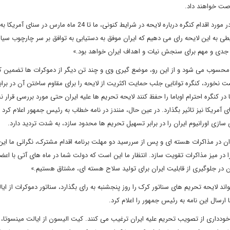
رصت خواهند داد.
دموکرات ها در این نامه نوشتند: «با در نظر گرفتن نگرانی های شما در مورد اقدام کنگره درباره لایحه در شرایط کنونی، ما تا 24 ماه مارس در
خ 24 ماه مارس نیز تنها در شرایطی به این لایحه رای می دهیم که ایران موفق به دستیابی به توافق بر سر چارچوب 
جدی و مهم برای سنجش نیات و اهداف ایران خواهد بود.»
 محسوب می شود و از این رو، موضع گیری وی و چند تن دیگر از دموکرات ها تضمین کن
 نخورد، کنگره توانایی جلب حمایت اکثریت از لایحه را برای مقاوم ساختن آن در براب
 در کنگره احترام اوباما را حفظ کنند لایحه تحریم ها علیه ایران حتی مورد بررسی قرار 
مریکا نیز تاثیر بگذارد. در عین حال، منندز در نامه خطاب به رئیس جمهور اعلام کرد د
نی سازی اورانیوم ایران را در برابر تسهیل تحریم ها محدود سازد، به شدت تردید دارد.
ایران در مذاکرات هسته ای و پس از سررسید دو مهلت برنامه اقدام مشترک، نگرانی ما ای
را در میز مذاکرات تقویت سازد. انتظار ما این است که دولت شما در ماه های آتی با اعض
ن در جلوگیری از قابلیت ایران برای تولید سلاح هسته ای، مشتاق هستیم.»
د لایحه تحریم های سناتور کرک را روز پنجشنبه به رای بگذارد، سناتور دموکرات از ایا
ارسال این نامه به رئیس جمهور را اعلام کرد.
ودداری از تصویب تحریم علیه ایران ترغیب می کنند. کیت الیسون از ایالت مینسوتا، را