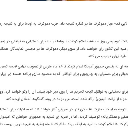
ابی تمام عیار دموکرات ها در کنگره نتیجه داد: حزب دموکرات به اوباما برای به نتیجه ر
لت نیوجرسی روز سه شنبه اعلام کردند به اوباما دو ماه برای دستیابی به توافقی در زمینه
لیه این کشور رای خواهند داد. از سوی دیگر، دموکرات ها در مجلس نمایندگان همکارا
علیه ایران ترغیب می کنند.
منندز و دست کم ده سناتور دموکرات بامداد روز سه شنبه با ارسال نامه ای به رئیس جمهور آمریکا اعلام کردند تا 24 ماه مارس از تصو
هانی برای دستیابی به چارچوبی برای توافقی که به محدود سازی برنامه هسته ای ایران
برای دستیابی به توافق، لایحه تحریم ها را روی میز خود ببیند، آن را وتو خواهد کرد. وی
اه از ایالت الینوی) ارائه شده است، می تواند در روند گفتگوها اختلال ایجاد کند.
با توجه به اینکه مجازات اقتصادی تنها در صورتی آغاز خواهد شد که مذاکرات برای دستیا
قی و عملگرایانه» توصیف کردند. اما در ضربه ای شدید به جمهوری خواهان که امیدوار 