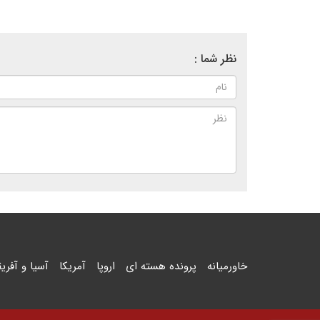
نظر شما :
خاورمیانه
پرونده هسته ای
اروپا
آمریکا
آسیا و آفریق