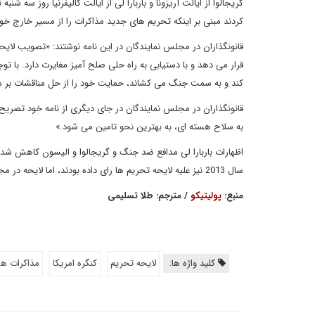
گریجالوا از ایالت آریزونا و باربارا لی از ایالت کالیفرنیا روز سه 
کردند مبنی بر اینکه تحریم های جدید مذاکرات را از مسیر خارج خوا
قانونگذاران در مجلس نمایندگان در این نامه نوشتند: «تصویب لایح
قرار می دهد و با دستیابی به راه حلی صلح آمیز مغایرت دارد. با تو
کند و به سمت جنگ می کشاند، حمایت خود را از حل مناقشات بر سر
قانونگذاران در مجلس نمایندگان در جای دیگری از نامه خود تصریح کر
به سلاح هسته ای، به بهترین نحو تامین می شود.»
اظهارات باربارا لی مدافع ضد جنگ و گریجالوا و الیسون کاهش شدی
سال 2013 نیز علیه لایحه تحریم ها رای داده بودند، اما لایحه در مجلس نمایندگان با 400 رای در مقابل 20 رای، به تصویب رسید.
منبع:
پولیتیکو
/ مترجم: طلا تسلیمی
کلید واژه ها:
لايحه تحريم
كنگره امریکا
مذاكرات ه