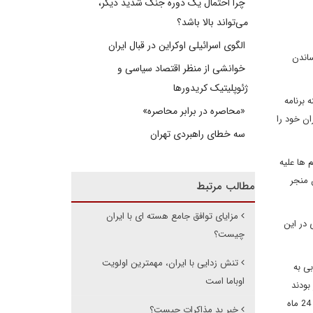
چرا احتمال یک دوره جنگ شدید دیگر،
می‌تواند بالا باشد؟
الگوی اسرائیلی اوکراین در قبال ایران
ساندن
خوانشی از منظر اقتصاد سیاسی و
ژئوپلیتیک کریدورها
 برنامه
«محاصره در برابر محاصره»
ن خود را
سه خطای راهبردی تهران
یب نهایی لایحه تحریم ها علیه
 منجر
مطالب مرتبط
مزایای توافق جامع هسته ای با ایران
 در این
چیست؟
تنش زدایی با ایران، مهمترین اولویت
بی به
اوباما است
بودند
لایحه تحریم ها را شاید حتی در اوایل ماه فوریه به رای بگذارند، دموکرات ها اعلام کردند با امید به اینکه روند مذاکرات تا ماه ژوئیه به نتیجه نهایی برسد، تا 24 ماه
خبر بد مذاکرات چیست؟