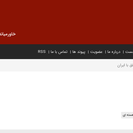
خاورمیانه
خست
درباره ما
عضویت
پیوند ها
تماس با ما
RSS
 با ایران
هسته ای