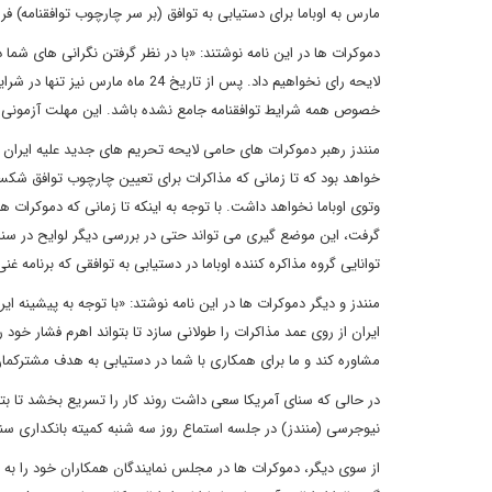
مارس به اوباما برای دستیابی به توافق (بر سر چارچوب توافقنامه) ف
لایحه رای نخواهیم داد. پس از تاری
خصوص همه شرایط توافقنامه جامع نشده باشد. این مهلت آزمونی 
منندز رهبر دموکرات های حامی لایحه تحریم های جدید علیه ایران
خواهد بود که تا زمانی که مذاکرات برای تعیین چارچوب توافق شکست
وتوی اوباما نخواهد داشت. با توجه به اینکه تا زمانی که دموکرات ها
گرفت، این موضع گیری می تواند حتی در بررسی دیگر لوایح در سنای آ
توانایی گروه مذاکره کننده اوباما در دستیابی به توافقی که برنامه غ
منندز و دیگر دموکرات ها در این نامه نوشتد: «با توجه به پیشینه 
ایران از روی عمد مذاکرات را طولانی سازد تا بتواند اهرم فشار خود 
مشاوره کند و ما برای همکاری با شما در دستیابی به هدف مشترکما
در حالی که سنای آمریکا سعی داشت روند کار را تسریع بخشد تا بتوان
نیوجرسی (منندز) در جلسه استماع روز سه شنبه کمیته بانکداری سنا 
از سوی دیگر، دموکرات ها در مجلس نمایندگان همکاران خود را به خ