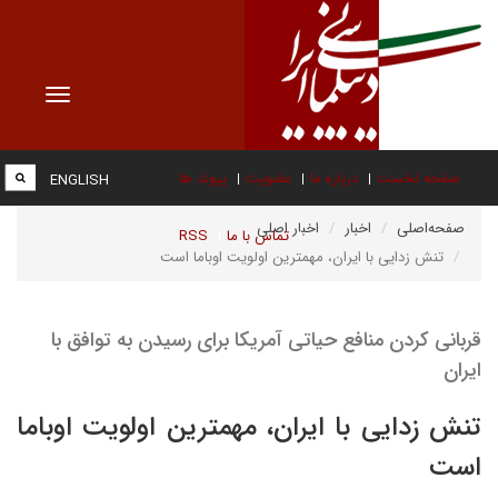
Toggle
vigation
صفحه نخست
درباره ما
عضویت
پیوند ها
ENGLISH
صفحه‌اصلی
اخبار
اخبار اصلی
تماس با ما
RSS
تنش زدایی با ایران، مهمترین اولویت اوباما است
قربانی کردن منافع حیاتی آمریکا برای رسیدن به توافق با
ایران
تنش زدایی با ایران، مهمترین اولویت اوباما
است