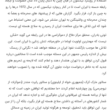
استفاده از رویکرد نیکسون در قبال چین به دنبال پایان 35 سال خصومت و ایجاد
رابطه حسنه با ایران است تا در کنار ریچارد نیکسون که در سال 1972 درها را رو
به چین باز کرد، قرار بگیرد. گزارش هایی که از پیشنهاد های محرمانه و بعضاً نه
چندان محرمانه ی واشینگتن به تهران منتشر می شود، این معنی استنباط می
شود که این تلاش ها برای ممانعت ایران از رسیدن به سلاح هسته ای نیست.
تونی بادران، محقق مرکز دفاع از دموکراسی ها در این رابطه می گوید «شکی
نیست که مهمترین اولویت اوباما در خاورمیانه، تنش زدایی با ایران است. این
تلاش ها موجب بازگشت نفوذ ایران در منطقه خواهد شد.» نگرانی از ریسک
بیش از اندازه رئیس جمهور در این مسئله موجب شده است تا مخالفین درباره
قبول کردن توافق بد با تهران هشدار دهند و اعلام کنند که لایحه ی تحریم های
جدید که به خاطر درخواست دولت جلوی آن گرفته شده بود را تصویب خواهند
کرد.
سناتور مارک کرک (جمهوری خواه از ایلینوی) و سناتور رابرت منندز (دموکرات از
نیوجرسی) روز چهارشنبه اعلام کردند «ما معتقدیم که توافقی خوب است که نه
تنها از برنامه هسته ای غیرقانونی ایران جلوگیری کند و اجازه ندهد که ایران در
شمار کشورهای در آستانه ی داشتن سلاح هسته ای قرار بگیرد، بلکه آن را از بین
ببرد. این توافق باید تحقیق، توسعه و هرگونه تولید ایران در زمینه ی مسائل