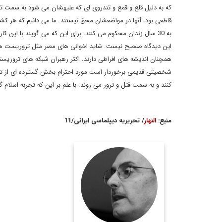
که به دلیل قلع و قمع و تندروی ای که علیهشان می شود به سمت ترو
قاطعی بود، آنها در مواضعشان محق نیستند. ما می دانیم که هر کش
به 30 سال زندان محکوم می کنند، برای این که می گویند با این کار
این دیدگاه صحیح نیست. شاید اخوانی های مصر مثل تروریست های س
همچنان اندیشه های افراطی دارند. اکثر رهبران شبکه های تروریستی 
شخصیتی قدیمی برخوردار است مورد احترام بخش گسترده ای از ترو
کنند و به سمت قتل و ترور می روند. با علم بر این که تجربه اسلام گر
منبع:
النهار
/ تحریریه دیپلماسی ایرانی/11
سركيس نعوم، نويسنده و
روزنامه نگار مشهور لبناني
ويكي از ستون نويسان
روزنامه النهار است. وی در
سال 2011 جایزه جهانی