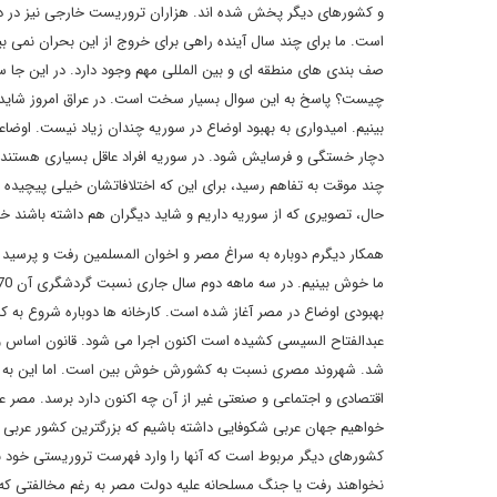
و کشورهای دیگر پخش شده اند. هزاران تروریست خارجی نیز در داخل
است. ما برای چند سال آینده راهی برای خروج از این بحران نمی بی
صف بندی های منطقه ای و بین المللی مهم وجود دارد. در این جا 
چیست؟ پاسخ به این سوال بسیار سخت است. در عراق امروز شاید بتوا
بینیم. امیدواری به بهبود اوضاع در سوریه چندان زیاد نیست. او
دچار خستگی و فرسایش شود. در سوریه افراد عاقل بسیاری هستند که 
چند موقت به تفاهم رسید، برای این که اختلافاتشان خیلی پیچیده ا
حال، تصویری که از سوریه داریم و شاید دیگران هم داشته باشند 
همکار دیگرم دوباره به سراغ مصر و اخوان المسلمین رفت و پرسید ک
بهبودی اوضاع در مصر آغاز شده است. کارخانه ها دوباره شروع به کا
عبدالفتاح السیسی کشیده است اکنون اجرا می شود. قانون اساس و
شد. شهروند مصری نسبت به کشورش خوش بین است. اما این به آن مع
اقتصادی و اجتماعی و صنعتی غیر از آن چه اکنون دارد برسد. مصر 
خواهیم جهان عربی شکوفایی داشته باشیم که بزرگترین کشور عربی 
کشورهای دیگر مربوط است که آنها را وارد فهرست تروریستی خود بک
نخواهند رفت یا جنگ مسلحانه علیه دولت مصر به رغم مخالفتی که با آن