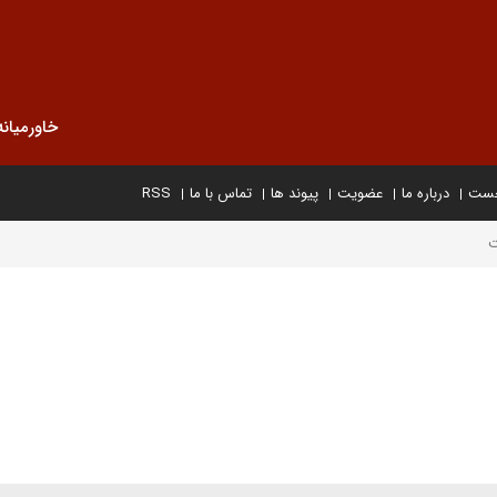
خاورمیانه
خست
درباره ما
عضویت
پیوند ها
تماس با ما
RSS
ت