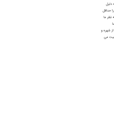
 دلیل
ا حداقل
 نظر ما
ا
از شهره و
عیت می