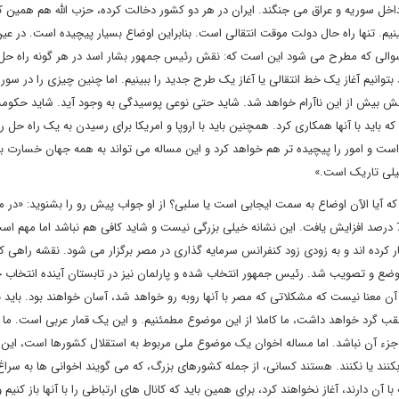
 سوریه و عراق می جنگند. ایران در هر دو کشور دخالت کرده، حزب الله هم همین کار
نیم. تنها راه حال دولت موقت انتقالی است. بنابراین اوضاع بسیار پیچیده است. در عی
سوالی که مطرح می شود این است که: نقش رئیس جمهور بشار اسد در هر گونه راه حل 
نیم آغاز یک خط انتقالی یا آغاز یک طرح جدید را ببینیم. اما چنین چیزی را در سور
ضاعش بیش از این ناآرام خواهد شد. شاید حتی نوعی پوسیدگی به وجود آید. شاید حکوم
باید با آنها همکاری کرد. همچنین باید با اروپا و امریکا برای رسیدن به یک راه حل 
ست و امور را پیچیده تر هم خواهد کرد و این مساله می تواند به همه جهان خسارت بز
خیلی تاریک است.»
ه آیا الآن اوضاع به سمت ایجابی است یا سلبی؟ از او جواب پیش رو را بشنوید: «در م
ما خوش بینیم. در سه ماهه دوم سال جاری نسبت گردشگری آن 70 درصد افزایش یافت. این نشانه خیلی بزرگی نیست و شاید کافی هم نباشد اما مهم 
ر کرده اند و به زودی زود کنفرانس سرمایه گذاری در مصر برگزار می شود. نقشه راهی ک
ضع و تصویب شد. رئیس جمهور انتخاب شده و پارلمان نیز در تابستان آینده انتخاب 
نا نیست که مشکلاتی که مصر با آنها روبه رو خواهد شد، آسان خواهند بود. باید ب
عقب گرد خواهد داشت، ما کاملا از این موضوع مطمئنیم. و این یک قمار عربی است. ما 
جزء آن نباشد. اما مساله اخوان یک موضوع ملی مربوط به استقلال کشورها است، این 
نند یا نکنند. هستند کسانی، از جمله کشورهای بزرگ، که می گویند اخوانی ها به سرا
 دارند، آغاز نخواهند کرد، برای همین باید که کانال های ارتباطی را با آنها باز کنیم و