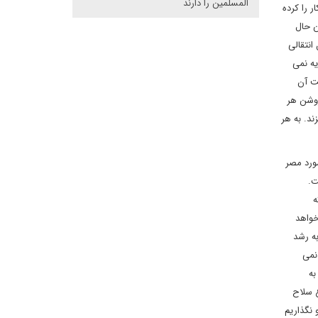
المسلمین را دارند
 را کرده
ن حال
انتقالی
یه نمی
ت آن
روشن هر
ند. به هر
ورد مصر
است.
ه
خواهد
ه رشد
نمی
به
غ سلاح
 نگذاریم