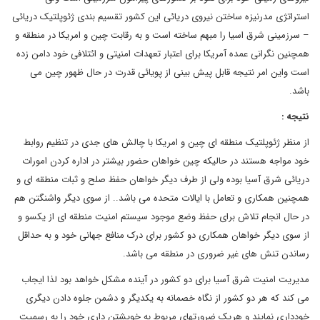
استراتژی مدرنیزه ساختن نیروی دریائی این کشور تقسیم بندی ژئوپلتیک دریائی
– سرزمینی شرق اسیا را مبهم ساخته است و به رقابت چین و امریکا در منطقه و
همچنین نگرانی عمده آمریکا برای اعتبار تعهدات امنیتی و ائتلافی خود دامن زده
است واین امر نتیجه قابل پیش بینی از پویائی قدرت در حال ظهور چین می
باشد.
نتیجه :
از منظر ژئوپلتیک منطقه ای چین و امریکا با چالش های جدی در تنظیم روابط
خود مواجه هستند در حالیکه چین خواهان حضور بیشتر در اداره کردن امورات
دریائی شرق آسیا بوده ولی از طرف دیگر خواهان حفظ صلح و ثبات منطقه ای و
همچنین همکاری و تعامل با ایالات متحده می باشد.. از سوی دیگر واشنگتن هم
در حال انجام تلاش برای حفظ وضع موجود سیستم امنیت منطقه ای از یکسو و
از سوی دیگر خواهان همکاری دو کشور برای درک منافع جهانی خود و به حداقل
رساندن تنش های غیر ضروری در منطقه می باشد.
مدیریت امنیت شرق آسیا برای دو کشور در آینده مشکل خواهد بود لذا ایجاب
می کند که هر دو کشور از نگاه خصمانه به یکدیگر و دشمن جلوه دادن دیگری
خودداری نمایند و هریک ضرورتهای مربوط به خویشتن داری خود را به رسمیت