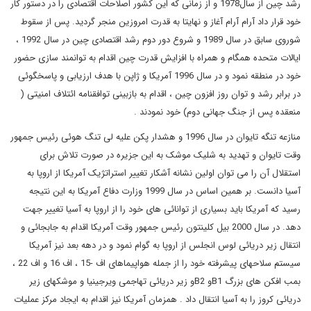
رشد چین از سال
1978
و از زمانی که این کشور اصلاحات اقتصادی را در دستور کار
خود قرار داد آرام آرام آغاز و نهایتا به قدرت امروزین منجر گردید. پس از سقوط
شوروی سابق در سال 1989 و شروع دور دوم رشد اقتصادی چین در سال 1992 ،
ایالات متحده همگام و همراه با افزایش قدرت چین اقدام به توانمند سازی حضور
خود در منطقه نمود و در سال 1996 آمریکا و ژاپن با هدف ارزیابی و پاسخگوئی
در برابر رشد و توان روز افزون چین ، اقدام به بازبینی توافقنامه ائتلاف امنیتی (
منعقده پس از جنگ جهانی دوم) خود نمودند .
منازعه تنگه تایوان در سال 1996 و هشدار پکن علیه لی تنگ هوئی رئیس جمهور
وقت تایوان و تهدید به شلیک موشک به این جزیره در صورت تلاش برای
استقلال آن را می توان اولین نشانه آشکار تغییر استراتژیک آمریکا از اروپا به
آسیا دانست. بر همین اساس در سال 1999 وزارت دفاع آمریکا به این نتیجه
رسید که آمریکا باید بسیاری از توانائی های خود را از اروپا به آسیا تغییر جهت
دهد. در سال 2000 بیل کلینتون رئیس جمهور وقت آمریکا اقدام به جابجائی و
انتقال زیر دریائی لوس انجلس از اروپا به گوام نمود و در دهه بعد نیز آمریکا
سیستم سلاحهای پیشرفته خود را از جمله هواپیماهای اف -15 ، اف 16 و اف 22 ،
بمب افکن های بزرگ
B1
و
B2
و زیر دریائی تهاجمی ویرجینیا و موشکهای زیر
دریائی کروز را به آسیا انتقال داد . همزمان آمریکا نیز اقدام به ایجاد مرکز عملیات