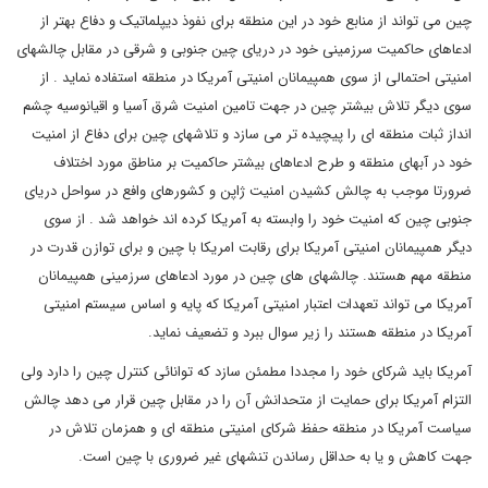
چین می تواند از منابع خود در این منطقه برای نفوذ دیپلماتیک و دفاع بهتر از
ادعاهای حاکمیت سرزمینی خود در دریای چین جنوبی و شرقی در مقابل چالشهای
امنیتی احتمالی از سوی همپیمانان امنیتی آمریکا در منطقه استفاده نماید . از
سوی دیگر تلاش بیشتر چین در جهت تامین امنیت شرق آسیا و اقیانوسیه چشم
انداز ثبات منطقه ای را پیچیده تر می سازد و تلاشهای چین برای دفاع از امنیت
خود در آبهای منطقه و طرح ادعاهای بیشتر حاکمیت بر مناطق مورد اختلاف
ضرورتا موجب به چالش کشیدن امنیت ژاپن و کشورهای وافع در سواحل دریای
جنوبی چین که امنیت خود را وابسته به آمریکا کرده اند خواهد شد . از سوی
دیگر همپیمانان امنیتی آمریکا برای رقابت امریکا با چین و برای توازن قدرت در
منطقه مهم هستند. چالشهای های چین در مورد ادعاهای سرزمینی همپیمانان
آمریکا می تواند تعهدات اعتبار امنیتی آمریکا که پایه و اساس سیستم امنیتی
آمریکا در منطقه هستند را زیر سوال ببرد و تضعیف نماید.
آمریکا باید شرکای خود را مجددا مطمئن سازد که توانائی کنترل چین را دارد ولی
التزام آمریکا برای حمایت از متحدانش آن را در مقابل چین قرار می دهد چالش
سیاست آمریکا در منطقه حفظ شرکای امنیتی منطقه ای و همزمان تلاش در
جهت کاهش و یا به حداقل رساندن تنشهای غیر ضروری با چین است.