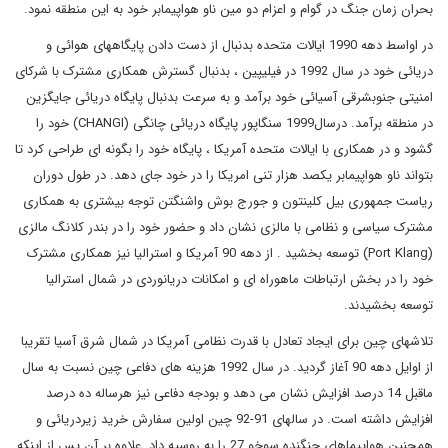
بحران زمان جنگ در گوام و اعزام دو مین ناو هواپیمابر خود به این منطقه نمود.
در اواسط دهه 1990 ایالات متحده بدنبال از دست دادن پایگاههای هوائی و
دریائی خود در سال 1992 در فیلیپین ، بدنبال گسترش همکاری مشترک با شرکای
امنیتی جنوبشرقی آسیائی خود برآمد و به سرعت بدنبال پایگاه دریائی جایگزین
در منطقه برآمد. درسال1999 سنگاپور پایگاه دریائی چانگی (
CHANGI
) خود را
گشود و در همکاری با ایالات متحده آمریکا ، پایگاه خود را بگونه ای طراحی کرد تا
بتواند ناو هواپیمابر یکصد هزار تنی امریکا را در خود جای دهد. در طول دوران
ریاست جمهوری بیل کلینتون و جورج بوش واشنگتن توجه بیشتری به همکاری
مشترک سیاسی و نظامی با مالزی نشان داد و حضور خود را در بندر کلانگ مالزی
(
Port Klang
) توسعه بخشید . از دهه
90
آمریکا و استرالیا نیز همکاری مشترک
خود را در بخش ارتباطات ماهوراه ای و امکانات دریانوردی در شمال استرالیا
توسعه بخشیدند.
تلاشهای چین برای ایجاد تعادل با قدرت نظامی آمریکا در شمال شرق آسیا تقریبا
از اوایل دهه 90 آغاز گردید. در سال 1992 هزینه های دفاعی چین نسبت به سال
ماقبل 14 درصد افزایش نشان می دهد و بودجه دفاعی نیز هرساله ده درصد
افزایش داشته است. در سالهای 91-92 چین اولین سفارش خرید زیردریائی و
همچنین هواپیماهای جنگنده سوخو 27 را به روسیه داد. علاوه بر آن پس از اینکه