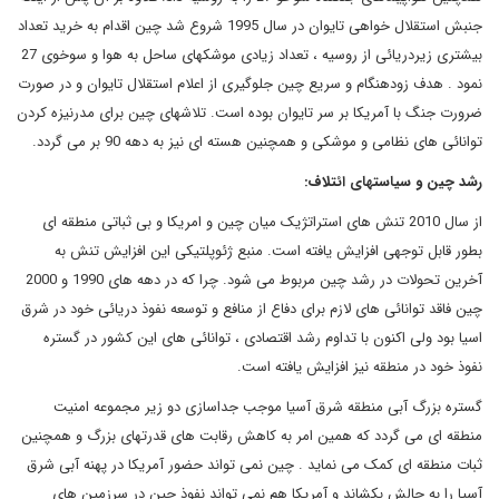
جنبش استقلال خواهی تایوان در سال 1995 شروع شد چین اقدام به خرید تعداد
بیشتری زیردریائی از روسیه ، تعداد زیادی موشکهای ساحل به هوا و سوخوی 27
نمود . هدف زودهنگام و سریع چین جلوگیری از اعلام استقلال تایوان و در صورت
ضرورت جنگ با آمریکا بر سر تایوان بوده است. تلاشهای چین برای مدرنیزه کردن
توانائی های نظامی و موشکی و همچنین هسته ای نیز به دهه 90 بر می گردد.
رشد چین و سیاستهای ائتلاف:
از سال 2010 تنش های استراتژیک میان چین و امریکا و بی ثباتی منطقه ای
بطور قابل توجهی افزایش یافته است. منبع ژئوپلتیکی این افزایش تنش به
آخرین تحولات در رشد چین مربوط می شود. چرا که در دهه های 1990 و 2000
چین فاقد توانائی های لازم برای دفاع از منافع و توسعه نفوذ دریائی خود در شرق
اسیا بود ولی اکنون با تداوم رشد اقتصادی ، توانائی های این کشور در گستره
نفوذ خود در منطقه نیز افزایش یافته است.
گستره بزرگ آبی منطقه شرق آسیا موجب جداسازی دو زیر مجموعه امنیت
منطقه ای می گردد که همین امر به کاهش رقابت های قدرتهای بزرگ و همچنین
ثبات منطقه ای کمک می نماید . چین نمی تواند حضور آمریکا در پهنه آبی شرق
آسیا را به چالش بکشاند و آمریکا هم نمی تواند نفوذ چین در سرزمین های