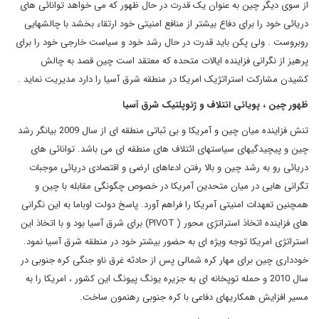
از سوی دیگر چین به عنوان یک قدرت در حال ظهور که می خواهد توانائی های
دریائی خود را برای دفاع بیشتر از منافع امنیتی خود ارتقاء بخشد با چالشهایی
روبروست . ولی پکن باید قدرت در حال رشد خود و سیاست خارجی خود را برای
پرهیز از نگرانی فزاینده ایالات متحده که معتقد است چین قصد به چالش
کشیدن مشارکت استراتژیک امریکا در منطقه شرق آسیا را دارد مدیریت نماید .
ظهور چین ، پویائی ائتلاف و ژئوپلتیک شرق آسیا
تنش فزاینده میان چین و آمریکا و بی ثباتی منطقه ای از سال 2009 بیانگر رشد
چین و پیچیدگیهای سیاستهای ائتلاف های منطقه ای می باشد. توانائی های
دریائی رو به رشد چین و بالا رفتن ادعاهای ارضی و اقتصادی دریائی موجبات
تگرانی هایی در میان متحدین آمریکا در خصوص چگونگی مقابله با چین و
همچنین تعهدات امنیتی آمریکا را فراهم آورد. پاسخ دولت اوباما به این نگرانی
های فزاینده اتخاذ استراتژی محور (
PIVOT
) برای شرق آسیا بود و با اتخاذ این
استراتژی امریکا توجه ویژه ای به حضور بیشتر خود در منطقه شرق آسیا نمود.
خودداری چین برای مهار کره شمالی پس از حادثه غرق ناو جنگی کره جنوبی در
سال 2010 و حمله توپخانه ای به جزیره یونگ پیونگ این کشور ، امریکا را به
مسیر افزایش همکاریهای دفاعی با کره جنوبی رهنمون ساخت.