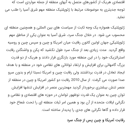
اقتصادی هریک از کشورهای متصل به آبهای منطقه از جمله مواردی است که
توجه جدیتری به موضوعات مرتبط با ژئوپلتیک منطقه مهم شرق آسیا را طلب می
نماید.
ژتوپلتیک همواره یک وجه ثابت از سیاست های بین المللی و همچنین منطقه ای
محسوب می شود. در خلال جنگ سرد، شرق آسیا به عنوان یکی از مناطق مهم
ژئوپلتیکی جهان اولین کانون رقایت میان امریکا و چین و سپس چین و روسیه
واقع گردید. مدت زیادی بعد از جنگ سرد طول نکشید که پکن و واشنگتن رقابت
استراتزیک خود را در این منطقه مورد بازنگری قرار دادند و هریک از دو قدرت
بزرگ گامهائی برای افزایش و ارتقاء توانائی های نظامی خود در منطقه و با هدف
ایجاد تعادل در قدرت برداشتند ولی رقابت چین و امریکا نسبتا ارام و بدون سرو
صدا صورت می گرفت. از سال 2010 رقابت دو کشور امریکا و چین در منطقه از
عنصر تنش بیشتری برخوردار گردید مهمترین عنصر در افزایش تنشها افزایش
توان چین به عنوان یک قدرت نوظهور توامان در حوزه های اقتصادی و نظامی و
نگرانی ایالات متحده از آن بود و همین امر ثبات منطقه ای را تحت شعاع خود
قرار داده و گاها نگرانی های جدی را پدیدار ساخته است.
رقابت آمریکا و چین پس از جنگ سرد