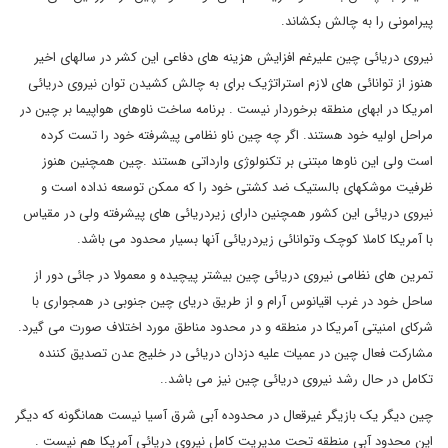
پیرامونی را به چالش بکشاند.
نیروی دریائی چین علیرغم افزایش هزینه های دفاعی این کشر در سالهای اخیر
هنوز از توانائی های لازم استراتژیک برای به چالش کشیدن توان نیروی دریائی
امریکا در ابهای منطقه برخوردار نیست . برنامه ساخت ناوهای هواپیما بر چین در
مراحل اولیه خود هستند. اگر چه چین ناو نظامی پیشرفته خود را تست کرده
است ولی این ناوها مبتنی بر تکنولوژی وارداتی هستند .چین همچنین هنوز
ظرفیت موشکهای بالستیک ضد کشتی خود را که ممکن توسعه نداده است و
نیروی دریائی این کشور همچنین دارای زیردریائی های پیشرفته ولی در مقیاس
با آمریکا کاملا کوچک وتوانائی زیردریائی آنها بسیار محدود می باشد.
تمرین های نظامی نیروی دریائی چین بیشتر پیچیده و معمولا در جائی دور از
ساحل خود در غرب اقیانوس آرام و از طریق دریای چین جنوبی در همجواری با
شرکای امنیتی آمریکا در منطقه و در محدود مناطق مورد اختلاف صورت می گیرد.
مشارکت فعال چین در عمیات علیه دزدان دریائی در خلیج عدن تصدیق کننده
تکامل در حال رشد نیروی دریائی چین نیز می باشد..
چین دیگر یک بازیگر غیرقعال در محدوده آبی شرق آسیا نیست همانگونه که دیگر
این محدود آبی منطقه تحت مدیریت کامل نیروی دریائی آمریکا هم نیست .