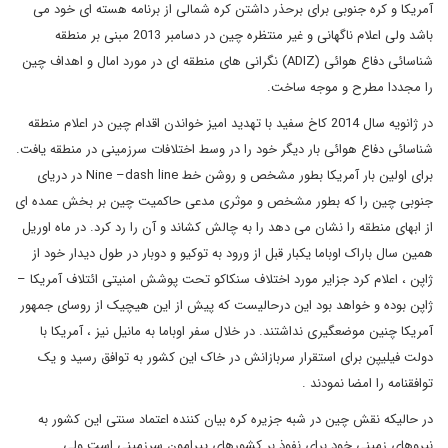
آمریکا و کره جنوبی برای برحذر داشتن کره شمالی از برنامه هسته ای خود می
باشد ولی اعلام ناگهانی و غیر منتظره چین در دسامبر 2013 مبنی بر منطقه
شناسائی دفاع هوائی (
ADIZ
) نگرانی های منطقه ای در مورد امال و اهداف چین
را مجددا مطرح و موجه ساخت.
در ژانویه سال 2014 کاخ سفید با تهدید امیز خواندن اقدام چین در اعلام منطقه
شناسائی دفاع هوائی بار دیگر خود را در وسط اختلافات سرزمینی در منطقه یافت.
برای اولین بار آمریکا بطور مشخص و روشن خط
Nine –dash line
در دریای
جنوبی چین را که بطور مشخص و موثری مدعی حاکمیت چین بر بخش عمده ای
از ابهای منطقه را نشان می دهد را به چالش کشاند و آن را رد کرد. در ماه اوریل
همین سال باراک اوباما یکبار قبل از ورود به توکیو و دوبار در طول دیدار خود از
ژاپن ، اعلام کرد جزایر مورد اختلاف سنکاکو تحت پوشش امنیتی ائتلاف آمریکا –
ژاپن بوده و خواهد بود این درحالیست که پیش از این هیچیک از روسای جمهور
آمریکا چنین موضعگیری نداشتند. در خلال سفر اوباما به مانیل نیز ، آمریکا با
دولت فیلیپن برای استقرار سربازانش در خاک این کشور به توافق رسید و یک
توافقنامه را امضا نمودند .
در حالیکه نقش چین در شبه جزیره کره بیان کننده اعتماد سنتی این کشور به
نیروهای زمینی خود برای نفوذ بر کشورهای پیرامون سرزمینی است ولی