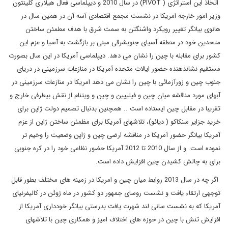
اتخاذ این استراتژی (
PIVOT
) در سال 2010 و دیپلماسی فعال هیلاری کلینتون
وزیر امور خارجه امریکا در نشست مجمع اقتصادی آسه آن در همین سال در
هانوی بیانگر تغییر رویکرد واشنگتن به سمت شرق با هدف مطمئن ساختن
متحدین خود در منطقه آسیای جنوبشرقی مبنی بر بازگشت به آسیا و عزم این
کشور برای مقابله با چین را نشان می دهد. دیپلماسی آمریکا در این سال بصورت
مستقیم نشاندهنده حضور ایالات متحده آمریکا در منازعات سرزمینی در دریای
جنوب چین و زورآزمائی با چین را نشان می دهد امریکا در منازعات سرزمینی در
آبهای مورد مناقشه میان چین و فیلیپین و چین و ویتنام از نقش بیطرفی خارج و
تقریبا در مقابل چین ایستاده است .. همچنین بدنبال تصمیم دولت ژاپن برای
خرید جزایر سنکاکو ( دیائو)، تلاشهای آمریکا برای مظمئن ساختن ژاپن از عزم
آمریکا بیانگر حضور آمریکا در مناقشه ارضی چین و ژاپن وضعیت را وخیم تر
نموده است. و از سال 2010 تا 2012 آمریکا حضور نظامی خود را در کره جنوبی
برای به چالش کشیدن چین افزایش داده است.
اگر چه در سال 2013 روابط میان چین و امریکا در زمینه های مختلف بطور قابل
توجهی ارتقاء یافت و نشست روسای جمهور دو کشور در ماه ژوئن در کالیفرنیای
آمریکا که به نشست سانی لند شهرت یافت بدرستی بیانگر خودداری آمریکا از
افزایش تنش با چین در حوزه های اختلاف امیز و همکاری چین با تلاشهای